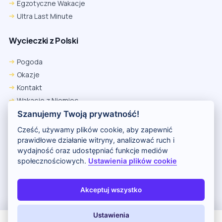
Egzotyczne Wakacje
Ultra Last Minute
Wycieczki z Polski
Pogoda
Okazje
Kontakt
Wakacje z Niemiec
Polityka Prywatności
Szanujemy Twoją prywatność!
Wakacje w Egipcie
Cześć, używamy plików cookie, aby zapewnić
Rankingi hoteli
prawidłowe działanie witryny, analizować ruch i
wydajność oraz udostępniać funkcje mediów
społecznościowych.
Ustawienia plików cookie
Partnerem serwisu jest portal Wakacje.pl
O nas
Kontakt i reklama
Polityka prywatności
Akceptuj wszystko
Copyright (c) 2026 Odkryj Wakacje
Ustawienia