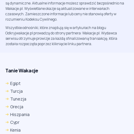
są dynamiczne. Aktualne informacje możesz sprawdzić bezpośrednio na
Wakacje.pl. Wyświetlane okazje są aktualizowane w interwałach
czasowych. Zamieszczone informacje lub ceny nie stanowią oferty w
rozumieniu Kodeksu Cywilnego.
Wszystkie odnośniki, które znajdują się w artykułach na blogu
Odkryjwakacje.pl prowadzą do strony partnera: Wakacje.pl. Wydawca
serwisu otrzymuje prowizje za każdą sfinalizowaną transakcję, która
została rozpoczęta poprzez kliknięcie linku partnera.
Tanie Wakacje
Egipt
Turcja
Tunezja
Grecja
Hiszpania
Cypr
Kenia