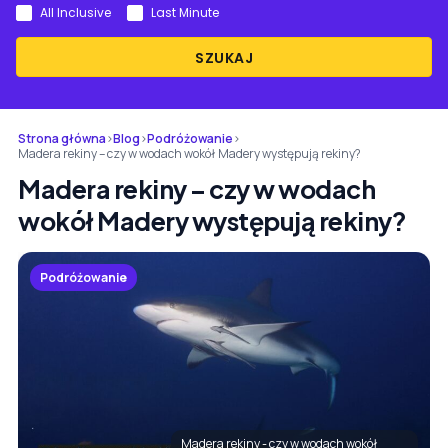
All Inclusive
Last Minute
SZUKAJ
Strona główna
›
Blog
›
Podróżowanie
›
Madera rekiny – czy w wodach wokół Madery występują rekiny?
Madera rekiny – czy w wodach
wokół Madery występują rekiny?
Podróżowanie
Madera rekiny - czy w wodach wokół