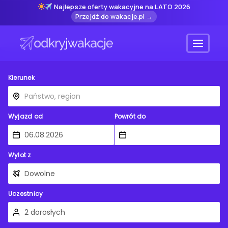
Najlepsze oferty wakacyjne na LATO 2026
Przejdź do wakacje.pl →
Menu
Kierunek
Wyjazd od
Powrót do
Wylot z
Uczestnicy