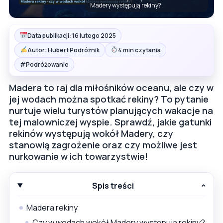
Madery występują rekiny?
Data publikacji: 16 lutego 2025
Autor: Hubert Podróżnik
4 min czytania
#
Podróżowanie
Madera to raj dla miłośników oceanu, ale czy w
jej wodach można spotkać rekiny? To pytanie
nurtuje wielu turystów planujących wakacje na
tej malowniczej wyspie. Sprawdź, jakie gatunki
rekinów występują wokół Madery, czy
stanowią zagrożenie oraz czy możliwe jest
nurkowanie w ich towarzystwie!
Spis treści
Madera rekiny
Czy w wodach wokół Madery występują rekiny?