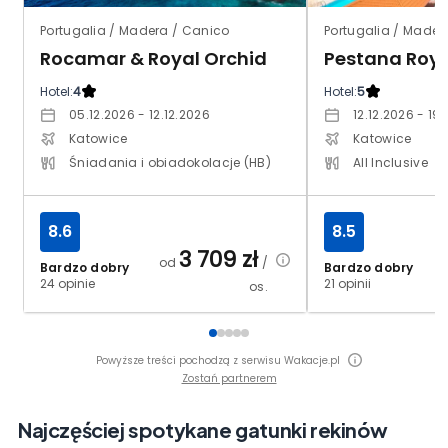
Portugalia / Madera / Canico
Portugalia / Mader
Rocamar & Royal Orchid
Hotel:
4
Hotel:
5
05.12.2026 - 12.12.2026
12.12.2026 - 19
Katowice
Katowice
Śniadania i obiadokolacje (HB)
All Inclusive
8.6
8.5
3 709
zł
od
/
Bardzo dobry
Bardzo dobry
24 opinie
21 opinii
os.
Powyższe treści pochodzą z serwisu Wakacje.pl
Zostań partnerem
Najczęściej spotykane gatunki rekinów