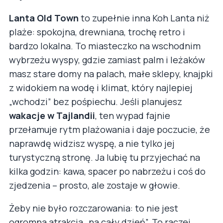
Lanta Old Town
to zupełnie inna Koh Lanta niż
plaże: spokojna, drewniana, trochę retro i
bardzo lokalna. To miasteczko na wschodnim
wybrzeżu wyspy, gdzie zamiast palm i leżaków
masz stare domy na palach, małe sklepy, knajpki
z widokiem na wodę i klimat, który najlepiej
„wchodzi” bez pośpiechu. Jeśli planujesz
wakacje w Tajlandii
, ten wypad fajnie
przełamuje rytm plażowania i daje poczucie, że
naprawdę widzisz wyspę, a nie tylko jej
turystyczną stronę. Ja lubię tu przyjechać na
kilka godzin: kawa, spacer po nabrzeżu i coś do
zjedzenia – prosto, ale zostaje w głowie.
Żeby nie było rozczarowania: to nie jest
ogromna atrakcja „na cały dzień”. To raczej