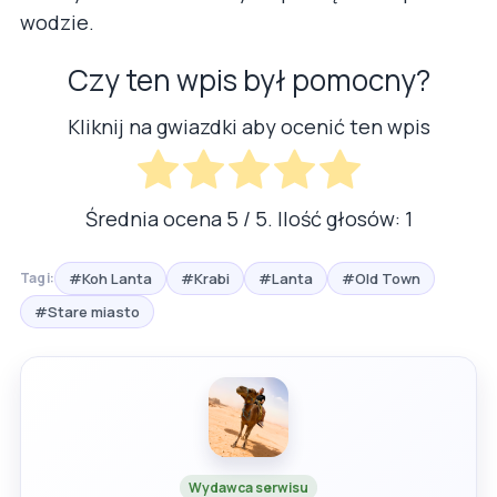
wodzie.
Czy ten wpis był pomocny?
Kliknij na gwiazdki aby ocenić ten wpis
Średnia ocena
5
/ 5. Ilość głosów:
1
#Koh Lanta
#Krabi
#Lanta
#Old Town
Tagi:
#Stare miasto
Wydawca serwisu