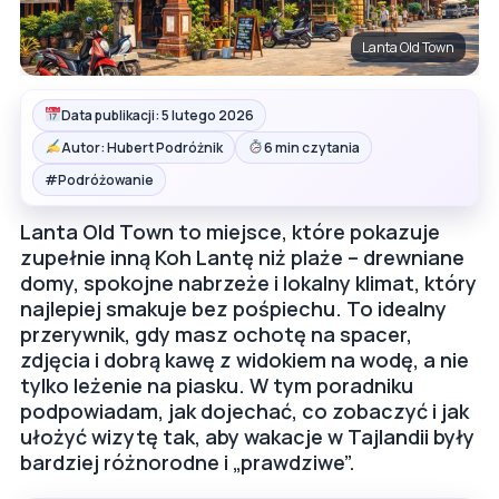
Lanta Old Town
Data publikacji: 5 lutego 2026
Autor: Hubert Podróżnik
6 min czytania
#
Podróżowanie
Lanta Old Town to miejsce, które pokazuje
zupełnie inną Koh Lantę niż plaże – drewniane
domy, spokojne nabrzeże i lokalny klimat, który
najlepiej smakuje bez pośpiechu. To idealny
przerywnik, gdy masz ochotę na spacer,
zdjęcia i dobrą kawę z widokiem na wodę, a nie
tylko leżenie na piasku. W tym poradniku
podpowiadam, jak dojechać, co zobaczyć i jak
ułożyć wizytę tak, aby wakacje w Tajlandii były
bardziej różnorodne i „prawdziwe”.