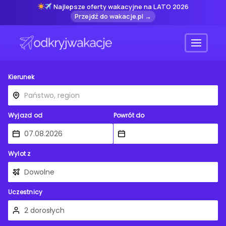
Najlepsze oferty wakacyjne na LATO 2026
Przejdź do wakacje.pl →
Menu
Kierunek
Wyjazd od
Powrót do
Wylot z
Uczestnicy