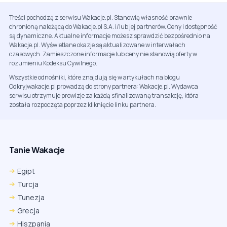
Treści pochodzą z serwisu Wakacje.pl. Stanowią własność prawnie
chronioną należącą do Wakacje.pl S.A. i/lub jej partnerów. Ceny i dostępność
są dynamiczne. Aktualne informacje możesz sprawdzić bezpośrednio na
Wakacje.pl. Wyświetlane okazje są aktualizowane w interwałach
czasowych. Zamieszczone informacje lub ceny nie stanowią oferty w
rozumieniu Kodeksu Cywilnego.
Wszystkie odnośniki, które znajdują się w artykułach na blogu
Odkryjwakacje.pl prowadzą do strony partnera: Wakacje.pl. Wydawca
serwisu otrzymuje prowizje za każdą sfinalizowaną transakcję, która
została rozpoczęta poprzez kliknięcie linku partnera.
Tanie Wakacje
Egipt
Turcja
Tunezja
Grecja
Hiszpania