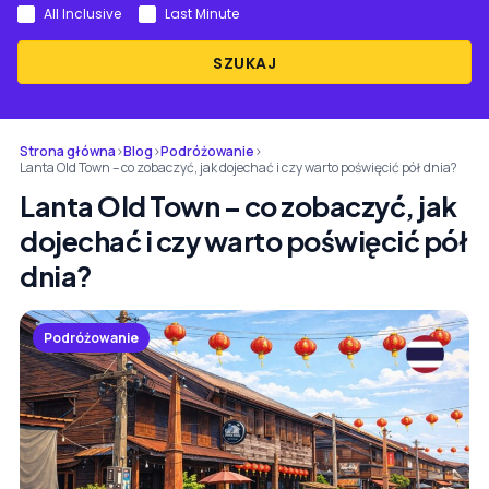
All Inclusive
Last Minute
SZUKAJ
Strona główna
›
Blog
›
Podróżowanie
›
Lanta Old Town – co zobaczyć, jak dojechać i czy warto poświęcić pół dnia?
Lanta Old Town – co zobaczyć, jak
dojechać i czy warto poświęcić pół
dnia?
Podróżowanie