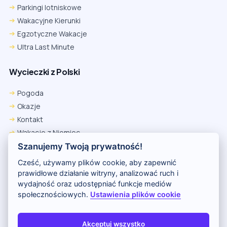
Parkingi lotniskowe
Wakacyjne Kierunki
Egzotyczne Wakacje
Ultra Last Minute
Wycieczki z Polski
Pogoda
Okazje
Kontakt
Wakacje z Niemiec
Polityka Prywatności
Szanujemy Twoją prywatność!
Wakacje w Egipcie
Cześć, używamy plików cookie, aby zapewnić
Rankingi hoteli
prawidłowe działanie witryny, analizować ruch i
wydajność oraz udostępniać funkcje mediów
społecznościowych.
Ustawienia plików cookie
Partnerem serwisu jest portal Wakacje.pl
O nas
Kontakt i reklama
Polityka prywatności
Akceptuj wszystko