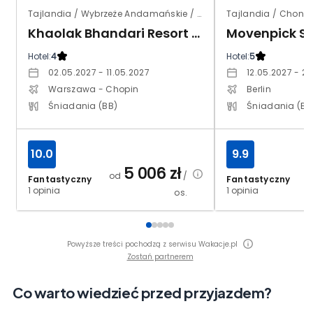
Tajlandia / Wybrzeże Andamańskie / Takuapa
Tajlandia / Chon Bu
Khaolak Bhandari Resort & Spa
Hotel:
4
Hotel:
5
02.05.2027 - 11.05.2027
12.05.2027 - 2
Warszawa - Chopin
Berlin
Śniadania (BB)
Śniadania (BB
10.0
9.9
5 006
zł
od
/
Fantastyczny
Fantastyczny
1 opinia
1 opinia
os.
Powyższe treści pochodzą z serwisu Wakacje.pl
Zostań partnerem
Co warto wiedzieć przed przyjazdem?