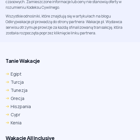
czasowych. Zamieszczone informacje lub ceny nie stanowią oferty w
rozumieniu Kodeksu Cywilnego.
Wszystkie odnośniki, które znajdują się w artykułach na blogu
Odkryjwakacje.pl prowadzą do strony partnera: Wakacje.pl. Wydawca
serwisu otrzymuje prowizje za każdą sfinalizowaną transakcję, która
została rozpoczęta poprzez kliknięcie linku partnera.
Tanie Wakacje
Egipt
Turcja
Tunezja
Grecja
Hiszpania
Cypr
Kenia
Wakacje All Inclusive