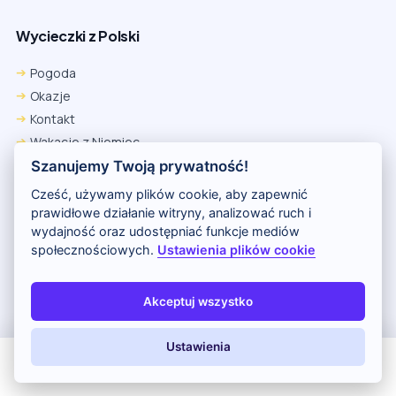
Wycieczki z Polski
Pogoda
Okazje
Kontakt
Wakacje z Niemiec
Polityka Prywatności
Szanujemy Twoją prywatność!
Wakacje w Egipcie
Cześć, używamy plików cookie, aby zapewnić
Rankingi hoteli
prawidłowe działanie witryny, analizować ruch i
wydajność oraz udostępniać funkcje mediów
społecznościowych.
Ustawienia plików cookie
Partnerem serwisu jest portal Wakacje.pl
O nas
Kontakt i reklama
Polityka prywatności
Akceptuj wszystko
Copyright (c) 2026 Odkryj Wakacje
Ustawienia
All Inclusive
Last Minute
LATO 2026
Z dziećmi