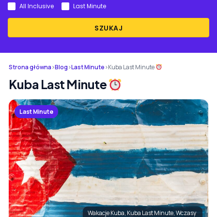
All Inclusive
Last Minute
SZUKAJ
Strona główna
›
Blog
›
Last Minute
›
Kuba Last Minute
Kuba Last Minute
Last Minute
Wakacje Kuba, Kuba Last Minute, Wczasy