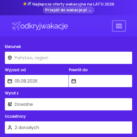
Najlepsze oferty wakacyjne na LATO 2026
Przejdź do wakacje.pl →
Menu
Kierunek
Wyjazd od
Powrót do
Wylot z
Uczestnicy