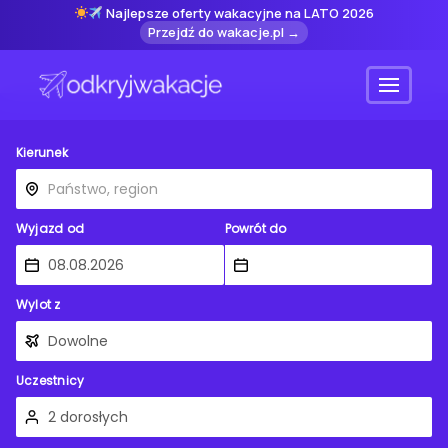
Najlepsze oferty wakacyjne na LATO 2026
Przejdź do wakacje.pl →
Menu
Kierunek
Wyjazd od
Powrót do
Wylot z
Uczestnicy