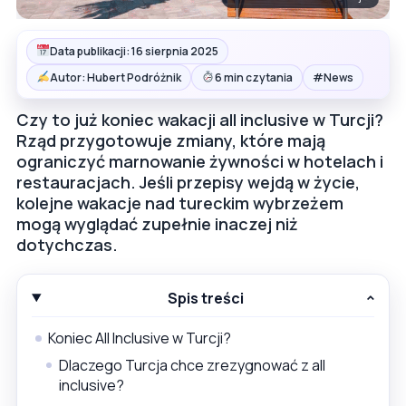
Data publikacji: 16 sierpnia 2025
#
Autor: Hubert Podróżnik
6 min czytania
News
Czy to już koniec wakacji all inclusive w Turcji?
Rząd przygotowuje zmiany, które mają
ograniczyć marnowanie żywności w hotelach i
restauracjach. Jeśli przepisy wejdą w życie,
kolejne wakacje nad tureckim wybrzeżem
mogą wyglądać zupełnie inaczej niż
dotychczas.
Spis treści
Koniec All Inclusive w Turcji?
Dlaczego Turcja chce zrezygnować z all
inclusive?