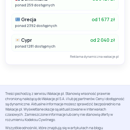
ponad 259 dostępnych
Grecja
od 1 677 zł
ponad 2392 dostępnych
Cypr
od 2 040 zł
ponad 1281 dostępnych
Reklama dynamiczna wakacje.pl
Treści pochodzą z serwisu Wakacje.pl. Stanowią własność prawnie
chronioną należącą do Wakacje.pl S.A. i/lub jej partnerów. Ceny i dostępność
są dynamiczne. Aktualne informacje możesz sprawdzić bezpośrednio na
Wakacje.pl. Wyświetlane okazje są aktualizowane w interwałach
czasowych. Zamieszczone informacje lub ceny nie stanowią oferty w
rozumieniu Kodeksu Cywilnego.
Wszystkie odnośniki, które znajdują się w artykułach na blogu