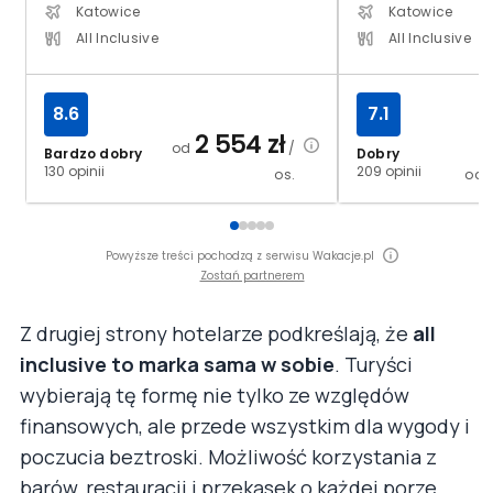
Katowice
Katowice
All Inclusive
All Inclusive
8.6
7.1
2 554
zł
od
/
Bardzo dobry
Dobry
130 opinii
209 opinii
os.
od
Powyższe treści pochodzą z serwisu Wakacje.pl
Zostań partnerem
Z drugiej strony hotelarze podkreślają, że
all
inclusive to marka sama w sobie
. Turyści
wybierają tę formę nie tylko ze względów
finansowych, ale przede wszystkim dla wygody i
poczucia beztroski. Możliwość korzystania z
barów, restauracji i przekąsek o każdej porze