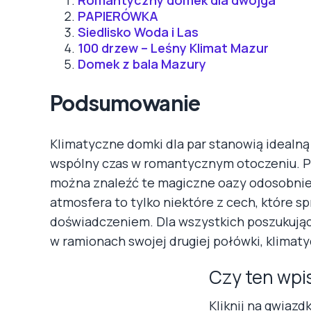
Romantyczny domek dla dwojga
PAPIERÓWKA
Siedlisko Woda i Las
100 drzew – Leśny Klimat Mazur
Domek z bala Mazury
Podsumowanie
Klimatyczne domki dla par stanowią idealną
wspólny czas w romantycznym otoczeniu. Pol
można znaleźć te magiczne oazy odosobnien
atmosfera to tylko niektóre z cech, które sp
doświadczeniem. Dla wszystkich poszukujący
w ramionach swojej drugiej połówki, klima
Czy ten wpi
Kliknij na gwiazd