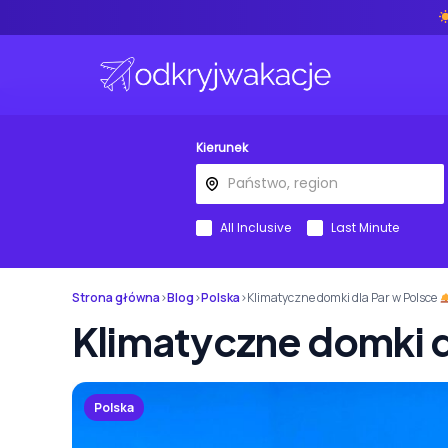
Kierunek
All Inclusive
Last Minute
Strona główna
›
Blog
›
Polska
›
Klimatyczne domki dla Par w Polsce
Klimatyczne domki d
Polska