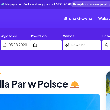
Najlepsze oferty wakacyjne na LATO 2026
Przejdź do wakacje.pl 
Strona Główna
Wakac
Wyjazd od
Powrót do
Wylot z
Ucze
la Par w Polsce