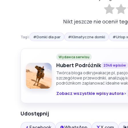
Nikt jeszcze nie ocenił teg
#Domki dla par
#Klimatyczne domki
#Urlop 
Tagi:
Wydawca serwisu
Hubert Podróżnik
2346 wpisów
Twórca bloga odkryjwakacje.pl, pasjon
szczegółowe przewodniki, analizuję 
podróżnikom zaplanować idealne wak
Zobacz wszystkie wpisy autora
Udostępnij
Facebook
WhatsApp
X.com