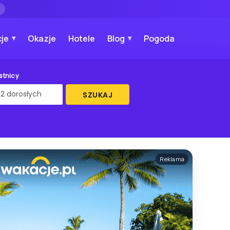
→
je
Okazje
Hotele
Blog
Pogoda
stnicy
SZUKAJ
Reklama