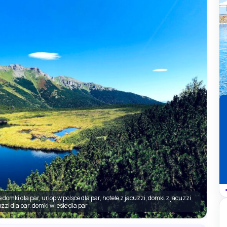
domki dla par, urlop w polsce dla par, hotele z jacuzzi, domki z jacuzzi
uzzi dla par, domki w lesie dla par