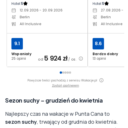
Hotel:
5
Hotel:
5
12.09.2026 - 20.09.2026
27.08.2026 - 0
Berlin
Berlin
All Inclusive
All Inclusive
9.1
8.6
Wspaniały
Bardzo dobry
5 924
zł
25 opinii
13 opinii
od
/ os.
Powyższe treści pochodzą z serwisu Wakacje.pl
Zostań partnerem
Sezon suchy – grudzień do kwietnia
Najlepszy czas na wakacje w Punta Cana to
sezon suchy
, trwający od grudnia do kwietnia.