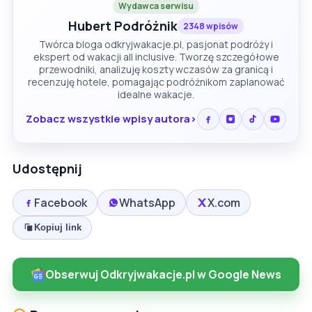
Wydawca serwisu
Hubert Podróżnik
2348 wpisów
Twórca bloga odkryjwakacje.pl, pasjonat podróży i
ekspert od wakacji all inclusive. Tworzę szczegółowe
przewodniki, analizuję koszty wczasów za granicą i
recenzuję hotele, pomagając podróżnikom zaplanować
idealne wakacje.
Zobacz wszystkie wpisy autora
Udostępnij
Facebook
WhatsApp
X.com
Kopiuj link
Obserwuj Odkryjwakacje.pl w Google News