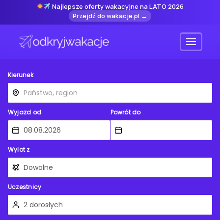
Najlepsze oferty wakacyjne na LATO 2026
Przejdź do wakacje.pl →
Menu
Kierunek
Wyjazd od
Powrót do
Wylot z
Uczestnicy