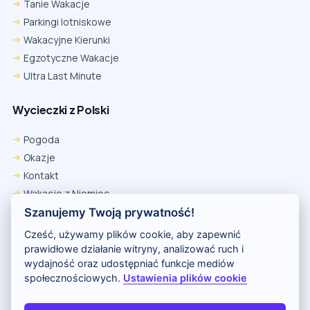
Tanie Wakacje
Parkingi lotniskowe
Wakacyjne Kierunki
Egzotyczne Wakacje
Ultra Last Minute
Wycieczki z Polski
Pogoda
Okazje
Kontakt
Wakacje z Niemiec
Polityka Prywatności
Szanujemy Twoją prywatność!
Wakacje w Egipcie
Cześć, używamy plików cookie, aby zapewnić
Rankingi hoteli
prawidłowe działanie witryny, analizować ruch i
wydajność oraz udostępniać funkcje mediów
społecznościowych.
Ustawienia plików cookie
Partnerem serwisu jest portal Wakacje.pl