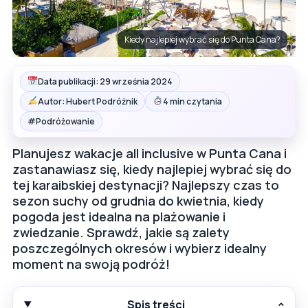
Kiedy najlepiej wybrać się do Punta Cana?
Data publikacji: 29 września 2024
Autor: Hubert Podróżnik
4 min czytania
#
Podróżowanie
Planujesz wakacje all inclusive w Punta Cana i
zastanawiasz się, kiedy najlepiej wybrać się do
tej karaibskiej destynacji? Najlepszy czas to
sezon suchy od grudnia do kwietnia, kiedy
pogoda jest idealna na plażowanie i
zwiedzanie. Sprawdź, jakie są zalety
poszczególnych okresów i wybierz idealny
moment na swoją podróż!
Spis treści