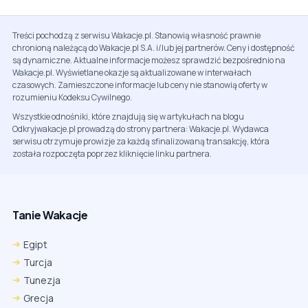
Treści pochodzą z serwisu Wakacje.pl. Stanowią własność prawnie
chronioną należącą do Wakacje.pl S.A. i/lub jej partnerów. Ceny i dostępność
są dynamiczne. Aktualne informacje możesz sprawdzić bezpośrednio na
Wakacje.pl. Wyświetlane okazje są aktualizowane w interwałach
czasowych. Zamieszczone informacje lub ceny nie stanowią oferty w
rozumieniu Kodeksu Cywilnego.
Wszystkie odnośniki, które znajdują się w artykułach na blogu
Odkryjwakacje.pl prowadzą do strony partnera: Wakacje.pl. Wydawca
serwisu otrzymuje prowizje za każdą sfinalizowaną transakcję, która
została rozpoczęta poprzez kliknięcie linku partnera.
Tanie Wakacje
Egipt
Turcja
Tunezja
Grecja