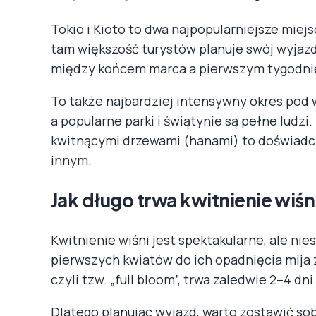
Tokio i Kioto to dwa najpopularniejsze miejs
tam większość turystów planuje swój wyjazd
między końcem marca a pierwszym tygodni
To także najbardziej intensywny okres pod
a popularne parki i świątynie są pełne ludzi
kwitnącymi drzewami (hanami) to doświadcz
innym.
Jak długo trwa kwitnienie wiśn
Kwitnienie wiśni jest spektakularne, ale ni
pierwszych kwiatów do ich opadnięcia mija 
czyli tzw. „full bloom”, trwa zaledwie 2–4 dni
Dlatego planując wyjazd, warto zostawić sob