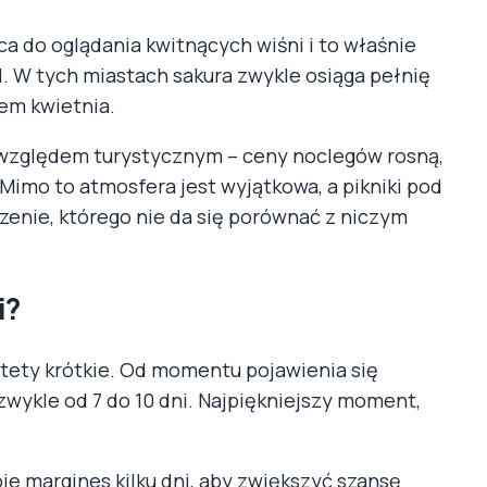
ca do oglądania kwitnących wiśni i to właśnie
. W tych miastach sakura zwykle osiąga pełnię
em kwietnia.
 względem turystycznym – ceny noclegów rosną,
. Mimo to atmosfera jest wyjątkowa, a pikniki pod
enie, którego nie da się porównać z niczym
i?
estety krótkie. Od momentu pojawienia się
zwykle od 7 do 10 dni. Najpiękniejszy moment,
.
ie margines kilku dni, aby zwiększyć szansę