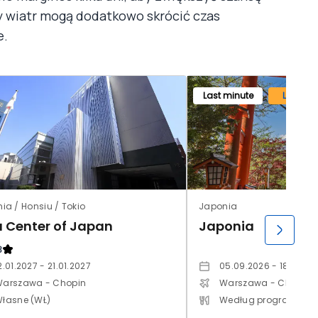
ny wiatr mogą dodatkowo skrócić czas
e.
Last minute
Lato 20
ia / Honsiu / Tokio
Japonia
a Center of Japan
Japonia
3
2.01.2027 - 21.01.2027
05.09.2026 - 18.09.20
arszawa - Chopin
Warszawa - Chopin
łasne (WŁ)
Według programu (Z