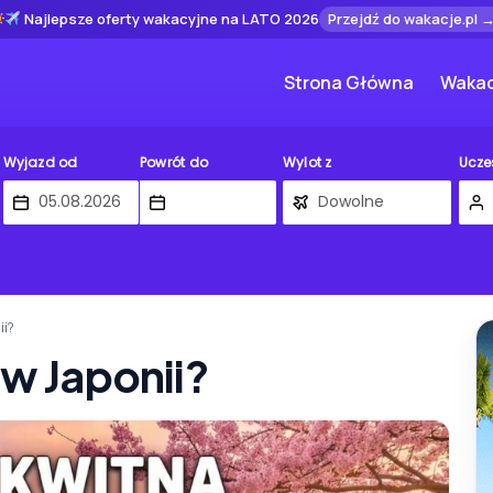
Najlepsze oferty wakacyjne na LATO 2026
Przejdź do wakacje.pl 
Strona Główna
Wakac
Wyjazd od
Powrót do
Wylot z
Ucze
ii?
 w Japonii?