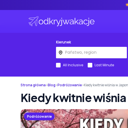
Kierunek
All Inclusive
Last Minute
Strona główna
›
Blog
›
Podróżowanie
›
Kiedy kwitnie wiśnia w Japon
Kiedy kwitnie wiśnia
Podróżowanie