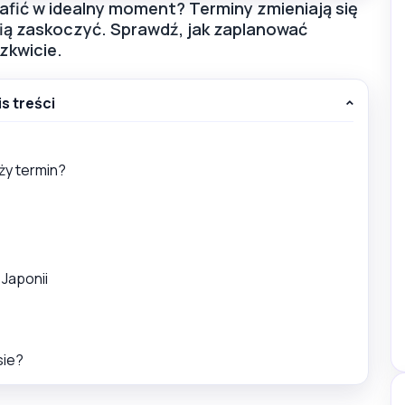
trafić w idealny moment? Terminy zmieniają się
fią zaskoczyć. Sprawdź, jak zaplanować
zkwicie.
is treści
eży termin?
 Japonii
sie?