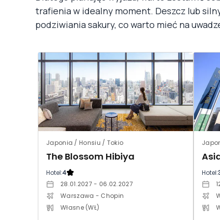
trafienia w idealny moment. Deszcz lub sil
podziwiania sakury, co warto mieć na uwadz
Japonia / Honsiu / Tokio
Japon
The Blossom Hibiya
Asi
Hotel:
4
Hotel:
28.01.2027 - 06.02.2027
1
Warszawa - Chopin
W
Własne (WŁ)
W