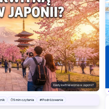
Kiedy kwitnie wiśnia w Japonii?
#
nik
5 min czytania
Podróżowanie