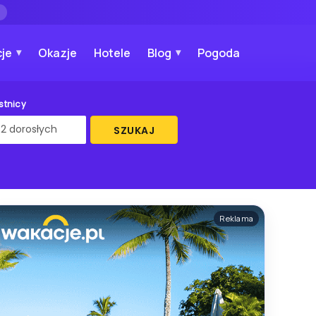
→
je
Okazje
Hotele
Blog
Pogoda
stnicy
SZUKAJ
Reklama