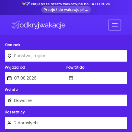
Najlepsze oferty wakacyjne na LATO 2026
Przejdź do wakacje.pl →
Menu
Kierunek
Wyjazd od
Powrót do
Wylot z
Uczestnicy