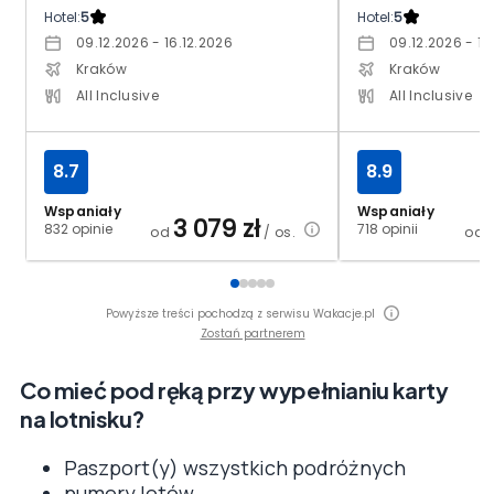
Hotel:
5
Hotel:
5
09.12.2026 - 16.12.2026
09.12.2026 - 16
Kraków
Kraków
All Inclusive
All Inclusive
8.7
8.9
Wspaniały
Wspaniały
3 079
zł
832 opinie
718 opinii
od
/ os.
od
Powyższe treści pochodzą z serwisu Wakacje.pl
Zostań partnerem
Co mieć pod ręką przy wypełnianiu karty
na lotnisku?
Paszport(y) wszystkich podróżnych
numery lotów,