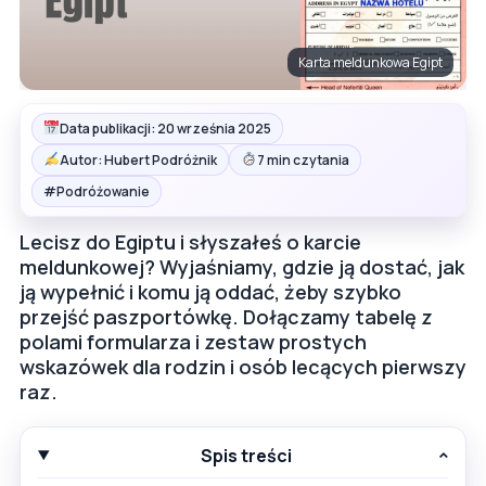
Karta meldunkowa Egipt
Data publikacji: 20 września 2025
Autor: Hubert Podróżnik
7 min czytania
#
Podróżowanie
Lecisz do Egiptu i słyszałeś o karcie
meldunkowej? Wyjaśniamy, gdzie ją dostać, jak
ją wypełnić i komu ją oddać, żeby szybko
przejść paszportówkę. Dołączamy tabelę z
polami formularza i zestaw prostych
wskazówek dla rodzin i osób lecących pierwszy
raz.
Spis treści