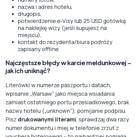
nazwa i adres hotelu,
długopis,
potwierdzenie e-Visy lub 25 USD gotówką
na naklejkę wizy (jeśli kupujesz na
miejscu),
kontakt do rezydenta/biura podróży
zapisany offline
Najczęstsze błędy w karcie meldunkowej –
jak ich uniknąć?
Literówki w numerze paszportu i datach,
wpisanie „Warsaw” jako miejsca wsiadania
zamiast ostatniego portu przesiadkowego, brak
nazwy hotelu („unknown”), pomijanie podpisu.
Pisz
drukowanymi literami
, sprawdzaj dwa razy
numer dokumentu i miej w telefonie zrzut z
vouchera hotelowego – to najbardziej pomaga.