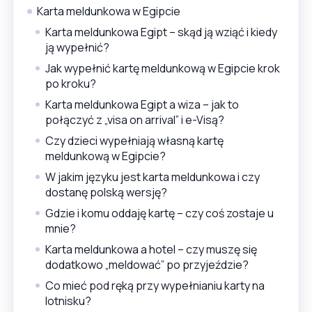
Karta meldunkowa w Egipcie
Karta meldunkowa Egipt – skąd ją wziąć i kiedy
ją wypełnić?
Jak wypełnić kartę meldunkową w Egipcie krok
po kroku?
Karta meldunkowa Egipt a wiza – jak to
połączyć z „visa on arrival” i e-Visą?
Czy dzieci wypełniają własną kartę
meldunkową w Egipcie?
W jakim języku jest karta meldunkowa i czy
dostanę polską wersję?
Gdzie i komu oddaję kartę – czy coś zostaje u
mnie?
Karta meldunkowa a hotel – czy muszę się
dodatkowo „meldować” po przyjeździe?
Co mieć pod ręką przy wypełnianiu karty na
lotnisku?