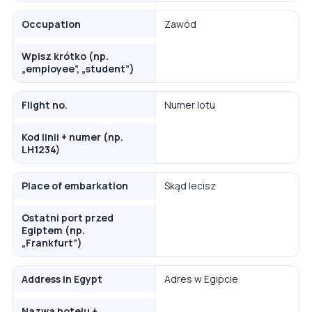
Occupation
Zawód
Wpisz krótko (np.
„employee”, „student”)
Flight no.
Numer lotu
Kod linii + numer (np.
LH1234)
Place of embarkation
Skąd lecisz
Ostatni port przed
Egiptem (np.
„Frankfurt”)
Address in Egypt
Adres w Egipcie
Nazwa hotelu +