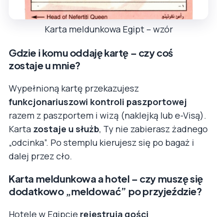
Karta meldunkowa Egipt – wzór
Gdzie i komu oddaję kartę – czy coś
zostaje u mnie?
Wypełnioną kartę przekazujesz
funkcjonariuszowi kontroli paszportowej
razem z paszportem i wizą (naklejką lub e-Visą).
Karta
zostaje u służb
, Ty nie zabierasz żadnego
„odcinka”. Po stemplu kierujesz się po bagaż i
dalej przez cło.
Karta meldunkowa a hotel – czy muszę się
dodatkowo „meldować” po przyjeździe?
Hotele w Egipcie
rejestrują gości