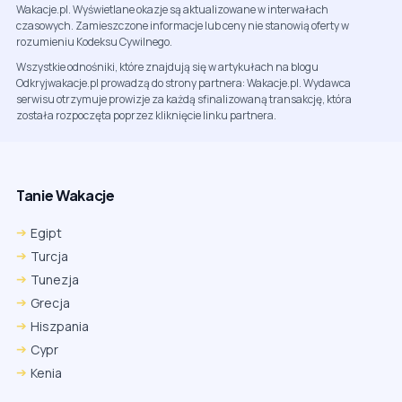
Wakacje.pl. Wyświetlane okazje są aktualizowane w interwałach
czasowych. Zamieszczone informacje lub ceny nie stanowią oferty w
rozumieniu Kodeksu Cywilnego.
Wszystkie odnośniki, które znajdują się w artykułach na blogu
Odkryjwakacje.pl prowadzą do strony partnera: Wakacje.pl. Wydawca
serwisu otrzymuje prowizje za każdą sfinalizowaną transakcję, która
została rozpoczęta poprzez kliknięcie linku partnera.
Tanie Wakacje
Egipt
Turcja
Tunezja
Grecja
Hiszpania
Cypr
Kenia