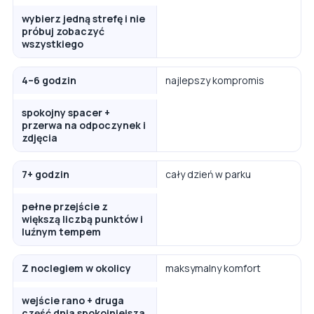
wybierz jedną strefę i nie
próbuj zobaczyć
wszystkiego
4–6 godzin
najlepszy kompromis
spokojny spacer +
przerwa na odpoczynek i
zdjęcia
7+ godzin
cały dzień w parku
pełne przejście z
większą liczbą punktów i
luźnym tempem
Z noclegiem w okolicy
maksymalny komfort
wejście rano + druga
część dnia spokojniejsza