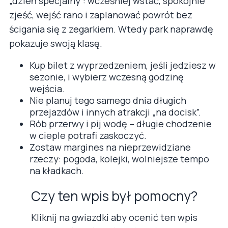
„dzień specjalny”: wcześniej wstać, spokojnie
zjeść, wejść rano i zaplanować powrót bez
ścigania się z zegarkiem. Wtedy park naprawdę
pokazuje swoją klasę.
Kup bilet z wyprzedzeniem, jeśli jedziesz w
sezonie, i wybierz wczesną godzinę
wejścia.
Nie planuj tego samego dnia długich
przejazdów i innych atrakcji „na docisk”.
Rób przerwy i pij wodę – długie chodzenie
w cieple potrafi zaskoczyć.
Zostaw margines na nieprzewidziane
rzeczy: pogoda, kolejki, wolniejsze tempo
na kładkach.
Czy ten wpis był pomocny?
Kliknij na gwiazdki aby ocenić ten wpis