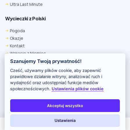
Ultra Last Minute
Wycieczki z Polski
Pogoda
Okazje
Kontakt
Wakacje z Niemiec
Polityka Prywatności
Szanujemy Twoją prywatność!
Wakacje w Egipcie
Cześć, używamy plików cookie, aby zapewnić
Rankingi hoteli
prawidłowe działanie witryny, analizować ruch i
wydajność oraz udostępniać funkcje mediów
społecznościowych.
Ustawienia plików cookie
Partnerem serwisu jest portal Wakacje.pl
O nas
Kontakt i reklama
Polityka prywatności
Akceptuj wszystko
Copyright (c) 2026 Odkryj Wakacje
Ustawienia