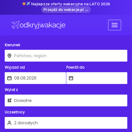
Najlepsze oferty wakacyjne na LATO 2026
Przejdź do wakacje.pl →
Menu
Kierunek
Wyjazd od
Powrót do
Wylot z
Uczestnicy