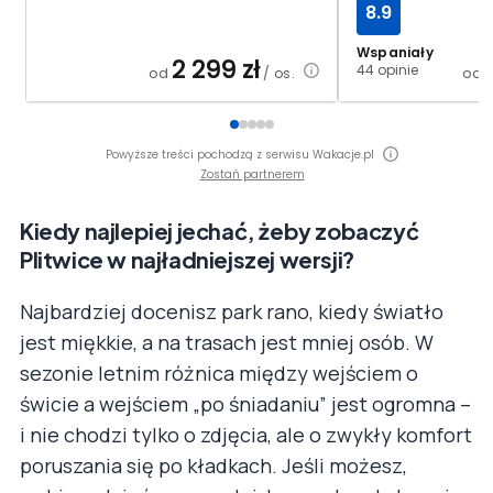
8.9
Wspaniały
2 299
zł
44 opinie
od
/ os.
od
Powyższe treści pochodzą z serwisu Wakacje.pl
Zostań partnerem
Kiedy najlepiej jechać, żeby zobaczyć
Plitwice w najładniejszej wersji?
Najbardziej docenisz park rano, kiedy światło
jest miękkie, a na trasach jest mniej osób. W
sezonie letnim różnica między wejściem o
świcie a wejściem „po śniadaniu” jest ogromna –
i nie chodzi tylko o zdjęcia, ale o zwykły komfort
poruszania się po kładkach. Jeśli możesz,