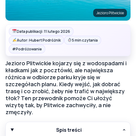
Jezioro Plitwickie
Data publikacji: 11 lutego 2026
Autor: Hubert Podróżnik
5 min czytania
#
Podróżowanie
Jezioro Plitwickie kojarzy się z wodospadami i
kładkami jak z pocztówki, ale największa
różnica w odbiorze parku kryje się w
szczegółach planu. Kiedy wejść, jak dobrać
trasę i co zrobić, żeby nie trafić w największy
tłok? Ten przewodnik pomoże Ci ułożyć
wizytę tak, by Plitwice zachwyciły, a nie
zmęczyły.
Spis treści