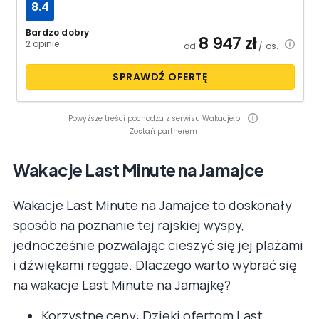
8.4
Bardzo dobry
8 947
zł
2 opinie
od
/ os.
SPRAWDŹ OFERTĘ
Powyższe treści pochodzą z serwisu Wakacje.pl
Zostań partnerem
Wakacje Last Minute na Jamajce
Wakacje Last Minute na Jamajce to doskonały
sposób na poznanie tej rajskiej wyspy,
jednocześnie pozwalając cieszyć się jej plażami
i dźwiękami reggae. Dlaczego warto wybrać się
na wakacje Last Minute na Jamajkę?
Korzystne ceny: Dzięki ofertom Last