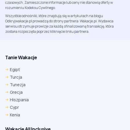
czasowych. Zamieszczone informacje lub ceny nie stanowią oferty w
rozumieniu Kodeksu Cywilnego.
Wszystkie odnośniki, które znajdują się w artykułach na blogu
Odkryjwakacje.pl prowadzą do strony partnera: Wakacje.pl. Wydawca
serwisu otrzymuje prowizje za każdą sfinalizowaną transakcję, która
została rozpoczęta poprzez kliknięcie linku partnera.
Tanie Wakacje
Egipt
Turcja
Tunezja
Grecja
Hiszpania
Cypr
Kenia
Wakacje All Inclusive