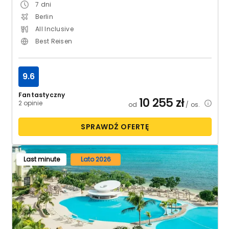
7
dni
Berlin
All Inclusive
Best Reisen
9.6
Fantastyczny
10 255
zł
2 opinie
od
/ os.
SPRAWDŹ OFERTĘ
Last minute
Lato 2026