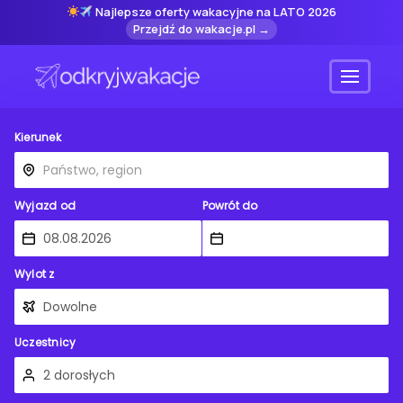
Najlepsze oferty wakacyjne na LATO 2026
Przejdź do wakacje.pl →
Menu
Kierunek
Wyjazd od
Powrót do
Wylot z
Uczestnicy