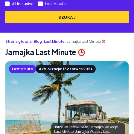
All Inclusive
Last Minute
SZUKAJ
Strona główna
›
Blog
›
Last Minute
›
Jamajka Last Minute
Jamajka Last Minute
Last Minute
Aktualizacja: 15 czerwca 2024
Jamajka Last Minute, Jamajka Wakacje
Last Minute, Jamajka Wczasy Last