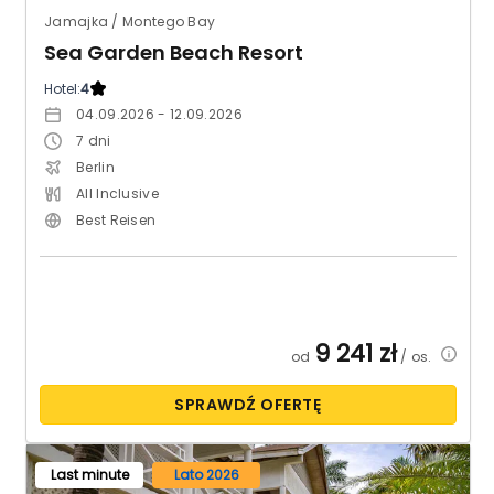
Jamajka / Montego Bay
Sea Garden Beach Resort
Hotel:
4
04.09.2026 - 12.09.2026
7
dni
Berlin
All Inclusive
Best Reisen
9 241
zł
od
/ os.
SPRAWDŹ OFERTĘ
Last minute
Lato 2026