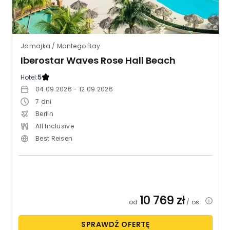
Jamajka / Montego Bay
Iberostar Waves Rose Hall Beach
Hotel:
5
04.09.2026 - 12.09.2026
7
dni
Berlin
All Inclusive
Best Reisen
10 769
zł
od
/ os.
SPRAWDŹ OFERTĘ