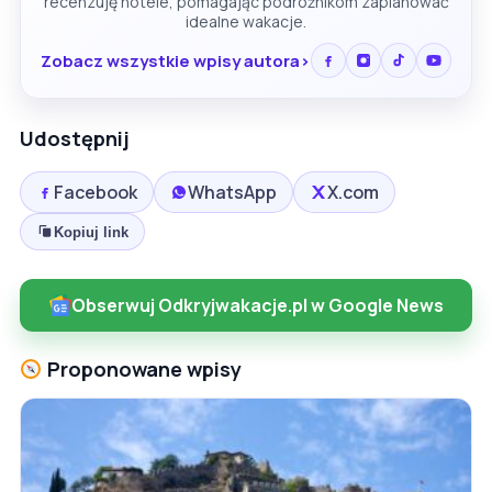
recenzuję hotele, pomagając podróżnikom zaplanować
idealne wakacje.
Zobacz wszystkie wpisy autora
Udostępnij
Facebook
WhatsApp
X.com
Kopiuj link
Obserwuj Odkryjwakacje.pl w Google News
Proponowane wpisy