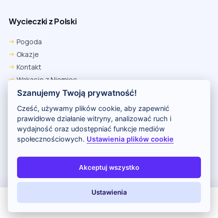
Wycieczki z Polski
Pogoda
Okazje
Kontakt
Wakacje z Niemiec
Polityka Prywatności
Szanujemy Twoją prywatność!
Wakacje w Egipcie
Cześć, używamy plików cookie, aby zapewnić
Rankingi hoteli
prawidłowe działanie witryny, analizować ruch i
wydajność oraz udostępniać funkcje mediów
społecznościowych.
Ustawienia plików cookie
Partnerem serwisu jest portal Wakacje.pl
O nas
Kontakt i reklama
Polityka prywatności
Akceptuj wszystko
Copyright (c) 2026 Odkryj Wakacje
Ustawienia
All Inclusive
Last Minute
LATO 2026
Z dziećmi