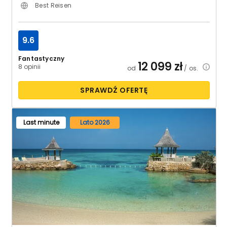
Best Reisen
9.6
Fantastyczny
12 099
zł
8 opinii
od
/ os.
SPRAWDŹ OFERTĘ
Last minute
Lato 2026