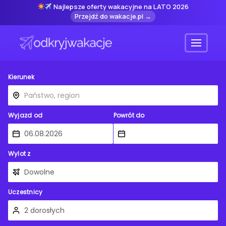
Najlepsze oferty wakacyjne na LATO 2026
Przejdź do wakacje.pl →
Menu
Kierunek
Wyjazd od
Powrót do
Wylot z
Uczestnicy