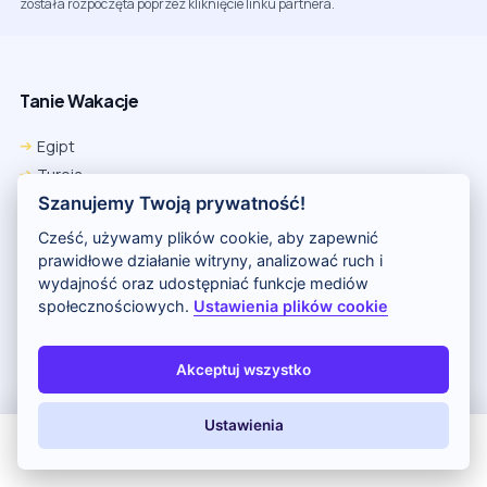
została rozpoczęta poprzez kliknięcie linku partnera.
Tanie Wakacje
Egipt
Turcja
Szanujemy Twoją prywatność!
Tunezja
Grecja
Cześć, używamy plików cookie, aby zapewnić
Hiszpania
prawidłowe działanie witryny, analizować ruch i
wydajność oraz udostępniać funkcje mediów
Cypr
społecznościowych.
Ustawienia plików cookie
Kenia
Wakacje All Inclusive
Akceptuj wszystko
All Inclusive
Ustawienia
Wakacje Last Minute
All Inclusive
Last Minute
LATO 2026
Z dziećmi
Last Minute wylot jutro