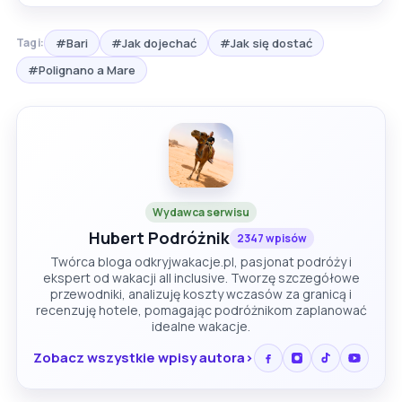
#Bari
#Jak dojechać
#Jak się dostać
Tagi:
#Polignano a Mare
Wydawca serwisu
Hubert Podróżnik
2347 wpisów
Twórca bloga odkryjwakacje.pl, pasjonat podróży i
ekspert od wakacji all inclusive. Tworzę szczegółowe
przewodniki, analizuję koszty wczasów za granicą i
recenzuję hotele, pomagając podróżnikom zaplanować
idealne wakacje.
Zobacz wszystkie wpisy autora