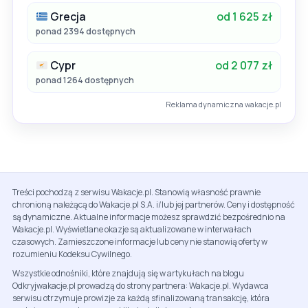
Grecja
od 1 625 zł
ponad 2394 dostępnych
Cypr
od 2 077 zł
ponad 1264 dostępnych
Reklama dynamiczna wakacje.pl
Treści pochodzą z serwisu Wakacje.pl. Stanowią własność prawnie
chronioną należącą do Wakacje.pl S.A. i/lub jej partnerów. Ceny i dostępność
są dynamiczne. Aktualne informacje możesz sprawdzić bezpośrednio na
Wakacje.pl. Wyświetlane okazje są aktualizowane w interwałach
czasowych. Zamieszczone informacje lub ceny nie stanowią oferty w
rozumieniu Kodeksu Cywilnego.
Wszystkie odnośniki, które znajdują się w artykułach na blogu
Odkryjwakacje.pl prowadzą do strony partnera: Wakacje.pl. Wydawca
serwisu otrzymuje prowizje za każdą sfinalizowaną transakcję, która