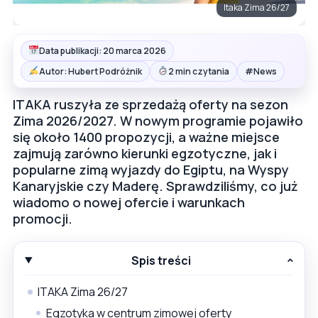
Itaka Zima 26/27
Data publikacji: 20 marca 2026
#
Autor: Hubert Podróżnik
2 min czytania
News
ITAKA ruszyła ze sprzedażą oferty na sezon
Zima 2026/2027. W nowym programie pojawiło
się około 1400 propozycji, a ważne miejsce
zajmują zarówno kierunki egzotyczne, jak i
popularne zimą wyjazdy do Egiptu, na Wyspy
Kanaryjskie czy Maderę. Sprawdziliśmy, co już
wiadomo o nowej ofercie i warunkach
promocji.
Spis treści
ITAKA Zima 26/27
Egzotyka w centrum zimowej oferty