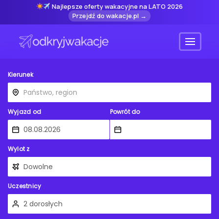
Najlepsze oferty wakacyjne na LATO 2026
Przejdź do wakacje.pl →
Menu
Kierunek
Wyjazd od
Powrót do
Wylot z
Uczestnicy