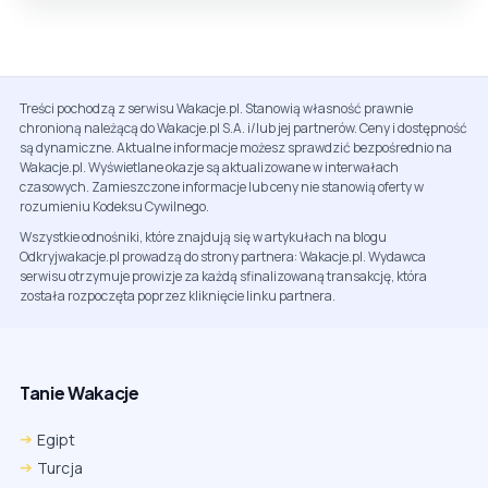
Treści pochodzą z serwisu Wakacje.pl. Stanowią własność prawnie
chronioną należącą do Wakacje.pl S.A. i/lub jej partnerów. Ceny i dostępność
są dynamiczne. Aktualne informacje możesz sprawdzić bezpośrednio na
Wakacje.pl. Wyświetlane okazje są aktualizowane w interwałach
czasowych. Zamieszczone informacje lub ceny nie stanowią oferty w
rozumieniu Kodeksu Cywilnego.
Wszystkie odnośniki, które znajdują się w artykułach na blogu
Odkryjwakacje.pl prowadzą do strony partnera: Wakacje.pl. Wydawca
serwisu otrzymuje prowizje za każdą sfinalizowaną transakcję, która
została rozpoczęta poprzez kliknięcie linku partnera.
Tanie Wakacje
Egipt
Turcja