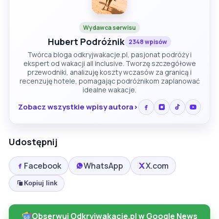
Wydawca serwisu
Hubert Podróżnik
2348 wpisów
Twórca bloga odkryjwakacje.pl, pasjonat podróży i
ekspert od wakacji all inclusive. Tworzę szczegółowe
przewodniki, analizuję koszty wczasów za granicą i
recenzuję hotele, pomagając podróżnikom zaplanować
idealne wakacje.
Zobacz wszystkie wpisy autora
Udostępnij
Facebook
WhatsApp
X.com
Kopiuj link
Obserwuj Odkryjwakacje.pl w Google News