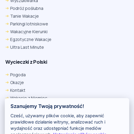
Wyszukiwarka
Podróż poślubna
Tanie Wakacje
Parkingi lotniskowe
Wakacyjne Kierunki
Egzotyczne Wakacje
Ultra Last Minute
Wycieczki z Polski
Pogoda
Okazje
Kontakt
Wakacje z Niemiec
Polityka Prywatności
Szanujemy Twoją prywatność!
Wakacje w Egipcie
Cześć, używamy plików cookie, aby zapewnić
Rankingi hoteli
prawidłowe działanie witryny, analizować ruch i
wydajność oraz udostępniać funkcje mediów