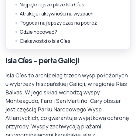
Najpiękniejsze plaże Isla Cíes
Atrakcje i aktywności na wyspach
Pogoda i najlepszy czas na podróż
Gdzie nocować?
Ciekawostki o Isla Cíes
Isla Cíes – perła Galicji
Isla Cíes to archipelag trzech wysp położonych
u wybrzeży hiszpańskiej Galicji, w regionie Rías
Baixas. W jego skład wchodzą wyspy
Monteagudo, Faro i San Martiño. Cały obszar
jest częścią Parku Narodowego Wysp
Atlantyckich, co gwarantuje wyjątkową ochronę
przyrody. Wyspy zachwycają plażami
przypominającymi karaibskie, ale z