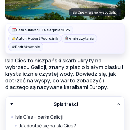
Isla Cíes – rajskie wyspy Galicji
Data publikacji: 14 sierpnia 2025
Autor: Hubert Podróżnik
4 min czytania
#
Podróżowanie
Isla Cíes to hiszpański skarb ukryty na
wybrzeżu Galicji, znany z plaż o białym piasku i
krystalicznie czystej wody. Dowiedz się, jak
dotrzeć na wyspy, co warto zobaczyć i
dlaczego są nazywane karaibami Europy.
Spis treści
Isla Cíes – perła Galicji
Jak dostać się na Isla Cíes?