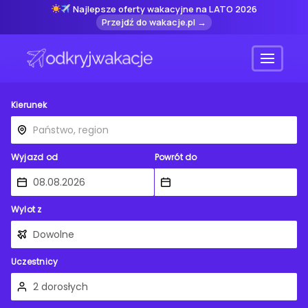
Najlepsze oferty wakacyjne na LATO 2026
Przejdź do wakacje.pl →
Menu
Kierunek
Wyjazd od
Powrót do
Wylot z
Uczestnicy