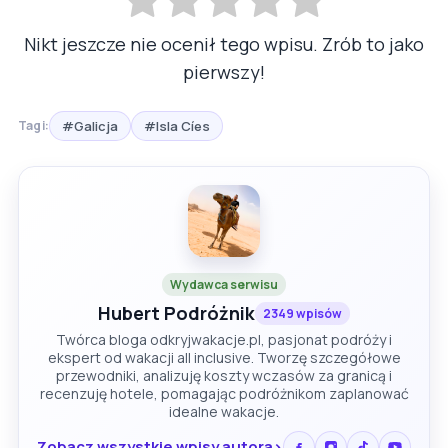
Nikt jeszcze nie ocenił tego wpisu. Zrób to jako
pierwszy!
#Galicja
#Isla Cíes
Tagi:
Wydawca serwisu
Hubert Podróżnik
2349 wpisów
Twórca bloga odkryjwakacje.pl, pasjonat podróży i
ekspert od wakacji all inclusive. Tworzę szczegółowe
przewodniki, analizuję koszty wczasów za granicą i
recenzuję hotele, pomagając podróżnikom zaplanować
idealne wakacje.
Zobacz wszystkie wpisy autora