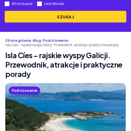
All Inclusive
Last Minute
SZUKAJ
Strona główna
›
Blog
›
Podróżowanie
›
Isla Cíes – rajskie wyspy Galicji. Przewodnik, atrakcje i praktyczne porady
Isla Cíes – rajskie wyspy Galicji.
Przewodnik, atrakcje i praktyczne
porady
Podróżowanie