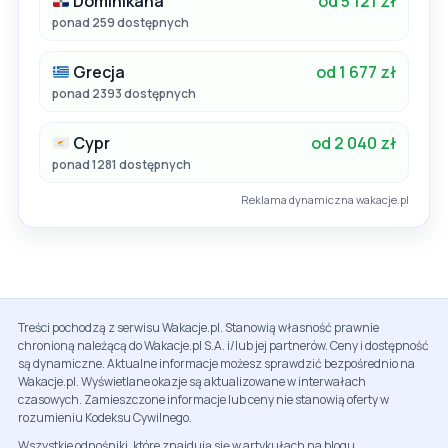
Dominikana
od 5 121 zł
ponad 259 dostępnych
Grecja
od 1 677 zł
ponad 2393 dostępnych
Cypr
od 2 040 zł
ponad 1281 dostępnych
Reklama dynamiczna wakacje.pl
Treści pochodzą z serwisu Wakacje.pl. Stanowią własność prawnie
chronioną należącą do Wakacje.pl S.A. i/lub jej partnerów. Ceny i dostępność
są dynamiczne. Aktualne informacje możesz sprawdzić bezpośrednio na
Wakacje.pl. Wyświetlane okazje są aktualizowane w interwałach
czasowych. Zamieszczone informacje lub ceny nie stanowią oferty w
rozumieniu Kodeksu Cywilnego.
Wszystkie odnośniki, które znajdują się w artykułach na blogu