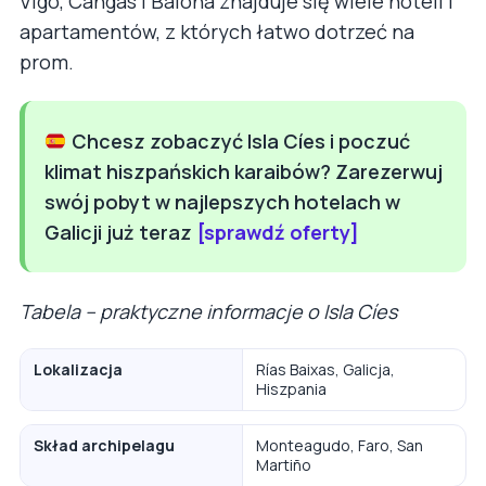
Vigo, Cangas i Baiona znajduje się wiele hoteli i
apartamentów, z których łatwo dotrzeć na
prom.
Chcesz zobaczyć Isla Cíes i poczuć
klimat hiszpańskich karaibów? Zarezerwuj
swój pobyt w najlepszych hotelach w
Galicji już teraz
[sprawdź oferty]
Tabela – praktyczne informacje o Isla Cíes
Lokalizacja
Rías Baixas, Galicja,
Hiszpania
Skład archipelagu
Monteagudo, Faro, San
Martiño