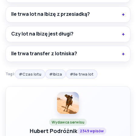
Ile trwa lot na Ibizę z przesiadką?
Czy lot na Ibizę jest długi?
Ile trwa transfer z lotniska?
#Czas lotu
#Ibiza
#Ile trwa lot
Tagi:
Wydawca serwisu
Hubert Podróżnik
2349 wpisów