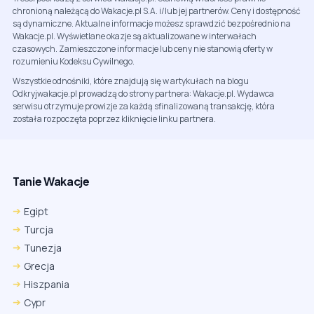
chronioną należącą do Wakacje.pl S.A. i/lub jej partnerów. Ceny i dostępność
są dynamiczne. Aktualne informacje możesz sprawdzić bezpośrednio na
Wakacje.pl. Wyświetlane okazje są aktualizowane w interwałach
czasowych. Zamieszczone informacje lub ceny nie stanowią oferty w
rozumieniu Kodeksu Cywilnego.
Wszystkie odnośniki, które znajdują się w artykułach na blogu
Odkryjwakacje.pl prowadzą do strony partnera: Wakacje.pl. Wydawca
serwisu otrzymuje prowizje za każdą sfinalizowaną transakcję, która
została rozpoczęta poprzez kliknięcie linku partnera.
Tanie Wakacje
Egipt
Turcja
Tunezja
Grecja
Hiszpania
Cypr