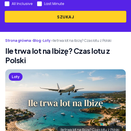
All Inclusive
Last Minute
SZUKAJ
Strona główna
›
Blog
›
Loty
›
Ile trwa lot na Ibizę? Czas lotu z Polski
Ile trwa lot na Ibizę? Czas lotu z
Polski
Loty
Ile trwa lot na Ibizę? Czas lotu z Polski