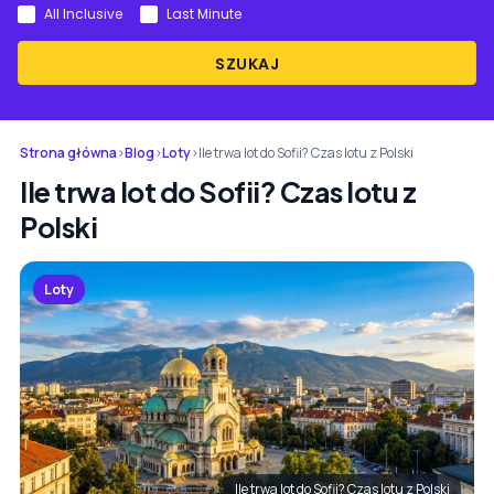
All Inclusive
Last Minute
SZUKAJ
Strona główna
›
Blog
›
Loty
›
Ile trwa lot do Sofii? Czas lotu z Polski
Ile trwa lot do Sofii? Czas lotu z
Polski
Loty
Ile trwa lot do Sofii? Czas lotu z Polski