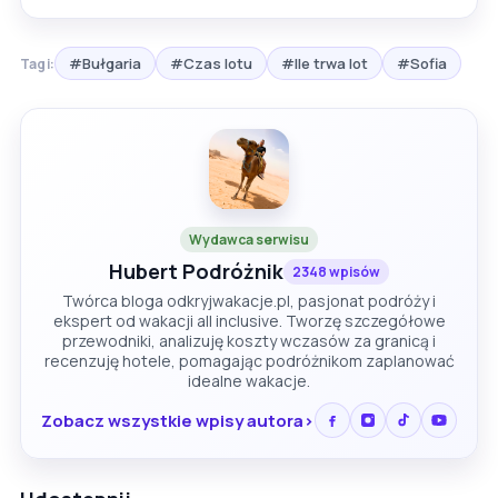
#Bułgaria
#Czas lotu
#Ile trwa lot
#Sofia
Tagi:
Wydawca serwisu
Hubert Podróżnik
2348 wpisów
Twórca bloga odkryjwakacje.pl, pasjonat podróży i
ekspert od wakacji all inclusive. Tworzę szczegółowe
przewodniki, analizuję koszty wczasów za granicą i
recenzuję hotele, pomagając podróżnikom zaplanować
idealne wakacje.
Zobacz wszystkie wpisy autora