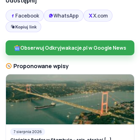
Udostępnij
Facebook
WhatsApp
X.com
Kopiuj link
Obserwuj Odkryjwakacje.pl w Google News
Proponowane wpisy
7 sierpnia 2026
Cieśnina Bosfor w Stambule – rejs, atrakcj [...]