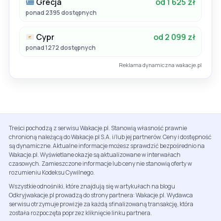
Grecja
od 1 625 zł
ponad 2395 dostępnych
Cypr
od 2 099 zł
ponad 1272 dostępnych
Reklama dynamiczna wakacje.pl
Treści pochodzą z serwisu Wakacje.pl. Stanowią własność prawnie
chronioną należącą do Wakacje.pl S.A. i/lub jej partnerów. Ceny i dostępność
są dynamiczne. Aktualne informacje możesz sprawdzić bezpośrednio na
Wakacje.pl. Wyświetlane okazje są aktualizowane w interwałach
czasowych. Zamieszczone informacje lub ceny nie stanowią oferty w
rozumieniu Kodeksu Cywilnego.
Wszystkie odnośniki, które znajdują się w artykułach na blogu
Odkryjwakacje.pl prowadzą do strony partnera: Wakacje.pl. Wydawca
serwisu otrzymuje prowizje za każdą sfinalizowaną transakcję, która
została rozpoczęta poprzez kliknięcie linku partnera.