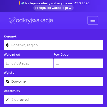
Najlepsze oferty wakacyjne na LATO 2026
Przejdź do wakacje.pl →
Menu
Kierunek
Wyjazd od
Powrót do
Wylot z
Uczestnicy