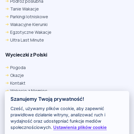
Podróż poślubna
Tanie Wakacje
Parkingi lotniskowe
Wakacyjne Kierunki
Egzotyczne Wakacje
Ultra Last Minute
Wycieczki z Polski
Pogoda
Okazje
Kontakt
Wakacje z Niemiec
Polityka Prywatności
Szanujemy Twoją prywatność!
Wakacje w Egipcie
Cześć, używamy plików cookie, aby zapewnić
Rankingi hoteli
prawidłowe działanie witryny, analizować ruch i
wydajność oraz udostępniać funkcje mediów
społecznościowych.
Ustawienia plików cookie