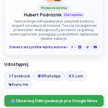
Wydawca serwisu
Hubert Podróżnik
2347 wpisów
Twórca bloga odkryjwakacje.pl, pasjonat podróży i
ekspert od wakacji all inclusive. Tworzę szczegółowe
przewodniki, analizuję koszty wczasów za granicą i
recenzuję hotele, pomagając podróżnikom zaplanować
idealne wakacje.
Zobacz wszystkie wpisy autora
Udostępnij
Facebook
WhatsApp
X.com
Kopiuj link
Obserwuj Odkryjwakacje.pl w Google News