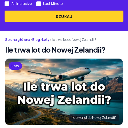
All Inclusive
Last Minute
SZUKAJ
Strona główna
›
Blog
›
Loty
›
Ile trwa lot do Nowej Zelandii?
Ile trwa lot do Nowej Zelandii?
Loty
Ile trwa lot do Nowej Zelandii?