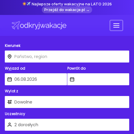
Najlepsze oferty wakacyjne na LATO 2026
Przejdź do wakacje.pl →
Menu
Kierunek
Wyjazd od
Powrót do
Wylot z
Uczestnicy