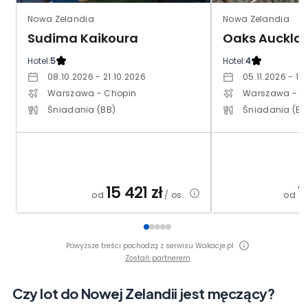
Nowa Zelandia
Nowa Zelandia
Sudima Kaikoura
Oaks Auckla
Hotel:
5
Hotel:
4
08.10.2026 - 21.10.2026
05.11.2026 - 15.
Warszawa - Chopin
Warszawa - C
Śniadania (BB)
Śniadania (BB
15 421
zł
1
od
/ os.
od
Powyższe treści pochodzą z serwisu Wakacje.pl
Zostań partnerem
Czy lot do Nowej Zelandii jest męczący?