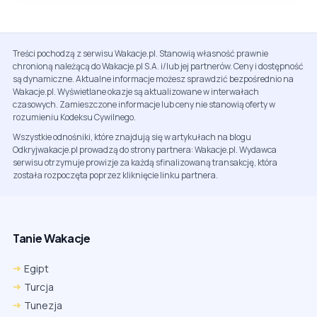
Treści pochodzą z serwisu Wakacje.pl. Stanowią własność prawnie
chronioną należącą do Wakacje.pl S.A. i/lub jej partnerów. Ceny i dostępność
są dynamiczne. Aktualne informacje możesz sprawdzić bezpośrednio na
Wakacje.pl. Wyświetlane okazje są aktualizowane w interwałach
czasowych. Zamieszczone informacje lub ceny nie stanowią oferty w
rozumieniu Kodeksu Cywilnego.
Wszystkie odnośniki, które znajdują się w artykułach na blogu
Odkryjwakacje.pl prowadzą do strony partnera: Wakacje.pl. Wydawca
serwisu otrzymuje prowizje za każdą sfinalizowaną transakcję, która
została rozpoczęta poprzez kliknięcie linku partnera.
Tanie Wakacje
Egipt
Turcja
Tunezja