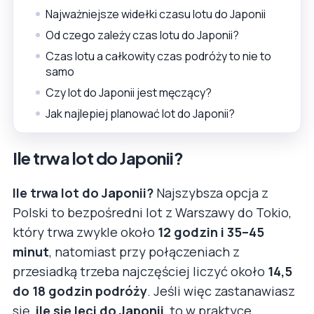
Najważniejsze widełki czasu lotu do Japonii
Od czego zależy czas lotu do Japonii?
Czas lotu a całkowity czas podróży to nie to
samo
Czy lot do Japonii jest męczący?
Jak najlepiej planować lot do Japonii?
Ile trwa lot do Japonii?
Ile trwa lot do Japonii?
Najszybsza opcja z
Polski to bezpośredni lot z Warszawy do Tokio,
który trwa zwykle około
12 godzin i 35–45
minut
, natomiast przy połączeniach z
przesiadką trzeba najczęściej liczyć około
14,5
do 18 godzin podróży
. Jeśli więc zastanawiasz
się,
ile się leci do Japonii
, to w praktyce