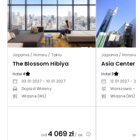
Japonia / Honsiu / Tokio
Japonia / Honsiu /
The Blossom Hibiya
Asia Center 
Hotel:
4
Hotel:
3
03.01.2027 - 10.01.2027
12.01.2027 - 21.
Dojazd Własny
Warszawa - C
Własne (WŁ)
Własne (WŁ)
4 069
zł
od
/ os.
od