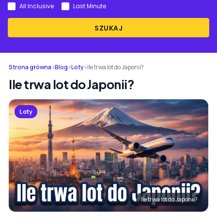
All Inclusive
Last Minute
SZUKAJ
Strona główna
›
Blog
›
Loty
›
Ile trwa lot do Japonii?
Ile trwa lot do Japonii?
Loty
Ile trwa lot do Japonii?