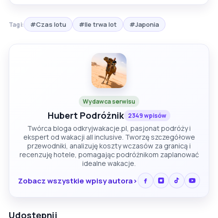
#Czas lotu
#Ile trwa lot
#Japonia
Tagi:
Wydawca serwisu
Hubert Podróżnik
2349 wpisów
Twórca bloga odkryjwakacje.pl, pasjonat podróży i
ekspert od wakacji all inclusive. Tworzę szczegółowe
przewodniki, analizuję koszty wczasów za granicą i
recenzuję hotele, pomagając podróżnikom zaplanować
idealne wakacje.
Zobacz wszystkie wpisy autora
Udostępnij