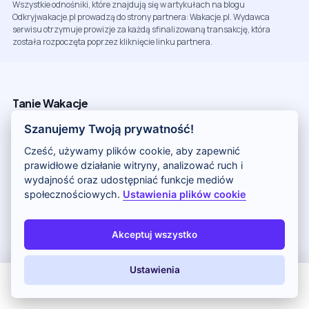
Wszystkie odnośniki, które znajdują się w artykułach na blogu
Odkryjwakacje.pl prowadzą do strony partnera: Wakacje.pl. Wydawca
serwisu otrzymuje prowizje za każdą sfinalizowaną transakcję, która
została rozpoczęta poprzez kliknięcie linku partnera.
Tanie Wakacje
Szanujemy Twoją prywatność!
Egipt
Turcja
Cześć, używamy plików cookie, aby zapewnić
prawidłowe działanie witryny, analizować ruch i
Tunezja
wydajność oraz udostępniać funkcje mediów
Grecja
społecznościowych.
Ustawienia plików cookie
Hiszpania
Cypr
Akceptuj wszystko
Kenia
Ustawienia
Wakacje All Inclusive
All Inclusive
Last Minute
LATO 2026
Z dziećmi
All Inclusive