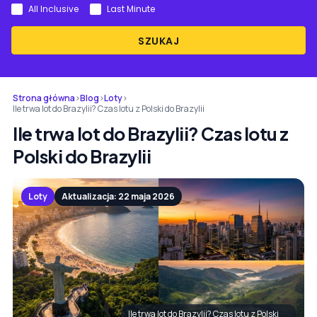
All Inclusive
Last Minute
SZUKAJ
Strona główna
›
Blog
›
Loty
›
Ile trwa lot do Brazylii? Czas lotu z Polski do Brazylii
Ile trwa lot do Brazylii? Czas lotu z
Polski do Brazylii
Loty
Aktualizacja: 22 maja 2026
Ile trwa lot do Brazylii? Czas lotu z Polski