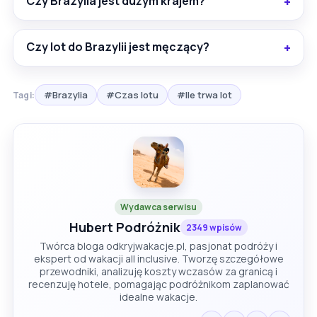
Czy Brazylia jest dużym krajem?
Czy lot do Brazylii jest męczący?
#Brazylia
#Czas lotu
#Ile trwa lot
Tagi:
Wydawca serwisu
Hubert Podróżnik
2349 wpisów
Twórca bloga odkryjwakacje.pl, pasjonat podróży i
ekspert od wakacji all inclusive. Tworzę szczegółowe
przewodniki, analizuję koszty wczasów za granicą i
recenzuję hotele, pomagając podróżnikom zaplanować
idealne wakacje.