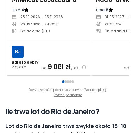
Americas Copacabana
Hotel:
4
Hotel:
5
25.10.2026 - 05.11.2026
31.05.2027 - 0
Warszawa - Chopin
Wrocław
Śniadania (BB)
Śniadania (BB
8.1
Bardzo dobry
9 061
zł
2 opinie
od
/ os.
od
Powyższe treści pochodzą z serwisu Wakacje.pl
Zostań partnerem
Ile trwa lot do Rio de Janeiro?
Lot do Rio de Janeiro trwa zwykle około 15–18