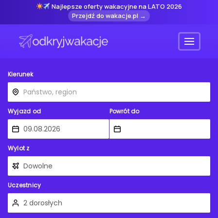
Najlepsze oferty wakacyjne na LATO 2026
Przejdź do wakacje.pl →
Menu
Kierunek
Wyjazd od
Powrót do
Wylot z
Uczestnicy