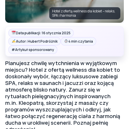
Hotel z ofertą wellness dla kobiet – relaks,
SPA i harmonia
Data publikacji: 16 stycznia 2025
Autor: Hubert Podróżnik
4 min czytania
#
Artykuł sponsorowany
Planujesz chwilę wytchnienia w wyjątkowym
miejscu? Hotel z ofertą wellness dla kobiet to
doskonały wybór, łączący luksusowe zabiegi
SPA, relaks w saunach i jacuzzi oraz kojącą
atmosferę blisko natury. Zanurz się w
rytuałach pielęgnacyjnych inspirowanych
m.in. Kleopatrą, skorzystaj z masaży czy
programów wyszczuplających i odkryj, jak
łatwo połączyć regenerację ciała z harmonią
ducha w urokliwej scenerii. Poznaj pełnię