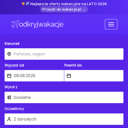
Najlepsze oferty wakacyjne na LATO 2026
Przejdź do wakacje.pl →
Menu
Kierunek
Wyjazd od
Powrót do
Wylot z
Uczestnicy