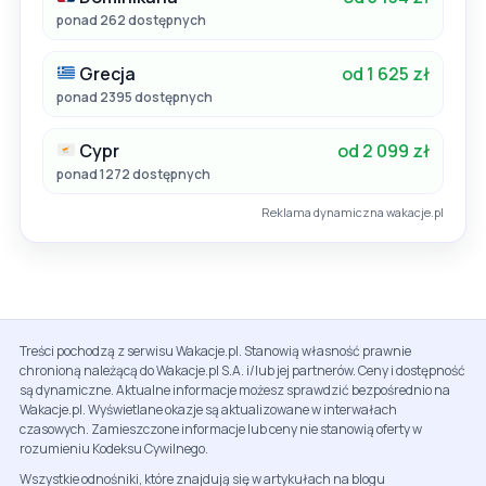
ponad 262 dostępnych
Grecja
od 1 625 zł
ponad 2395 dostępnych
Cypr
od 2 099 zł
ponad 1272 dostępnych
Reklama dynamiczna wakacje.pl
Treści pochodzą z serwisu Wakacje.pl. Stanowią własność prawnie
chronioną należącą do Wakacje.pl S.A. i/lub jej partnerów. Ceny i dostępność
są dynamiczne. Aktualne informacje możesz sprawdzić bezpośrednio na
Wakacje.pl. Wyświetlane okazje są aktualizowane w interwałach
czasowych. Zamieszczone informacje lub ceny nie stanowią oferty w
rozumieniu Kodeksu Cywilnego.
Wszystkie odnośniki, które znajdują się w artykułach na blogu