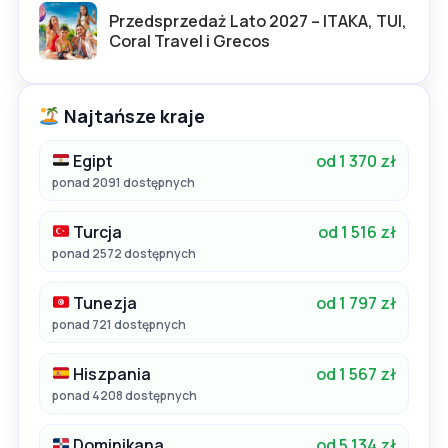
Przedsprzedaż Lato 2027 – ITAKA, TUI,
Coral Travel i Grecos
Najtańsze kraje
Egipt
od 1 370 zł
ponad 2091 dostępnych
Turcja
od 1 516 zł
ponad 2572 dostępnych
Tunezja
od 1 797 zł
ponad 721 dostępnych
Hiszpania
od 1 567 zł
ponad 4208 dostępnych
Dominikana
od 5 134 zł