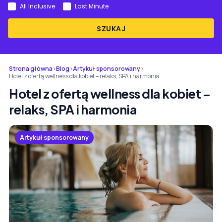
All Inclusive
Last Minute
SZUKAJ
Strona główna
›
Blog
›
Artykuł sponsorowany
›
Hotel z ofertą wellness dla kobiet – relaks, SPA i harmonia
Hotel z ofertą wellness dla kobiet –
relaks, SPA i harmonia
Artykuł sponsorowany