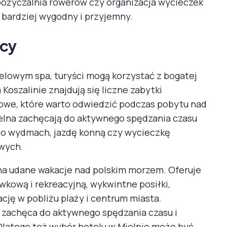
ypożyczalnia rowerów czy organizacja wycieczek
e bardziej wygodny i przyjemny.
icy
elowym spa, turyści mogą korzystać z bogatej
 Koszalinie znajdują się liczne zabytki
lowe, które warto odwiedzić podczas pobytu nad
elna zachęcają do aktywnego spędzania czasu
po wydmach, jazdę konną czy wycieczkę
wych.
na udane wakacje nad polskim morzem. Oferuje
wkową i rekreacyjną, wykwintne posiłki,
cję w pobliżu plaży i centrum miasta.
y zachęca do aktywnego spędzania czasu i
latego też wybór hotelu w Mielnie może być