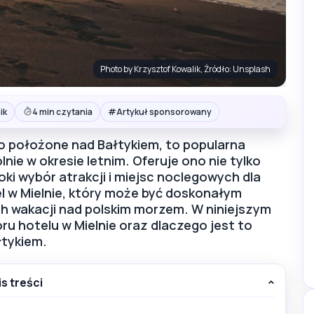
Photo by Krzysztof Kowalik, Źródło: Unsplash
#
ik
4 min czytania
Artykuł sponsorowany
o położone nad Bałtykiem, to popularna
ie w okresie letnim. Oferuje ono nie tylko
oki wybór atrakcji i miejsc noclegowych dla
el w Mielnie, który może być doskonałym
h wakacji nad polskim morzem. W niniejszym
oru hotelu w Mielnie oraz dlaczego jest to
łtykiem.
is treści