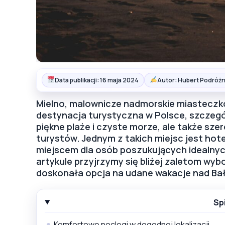
Data publikacji: 16 maja 2024
Autor: Hubert Podróżn
Mielno, malownicze nadmorskie miasteczk
destynacja turystyczna w Polsce, szczególn
piękne plaże i czyste morze, ale także szer
turystów. Jednym z takich miejsc jest hot
miejscem dla osób poszukujących idealnyc
artykule przyjrzymy się bliżej zaletom wyb
doskonała opcja na udane wakacje nad Ba
Sp
Komfortowe noclegi w dogodnej lokalizacji