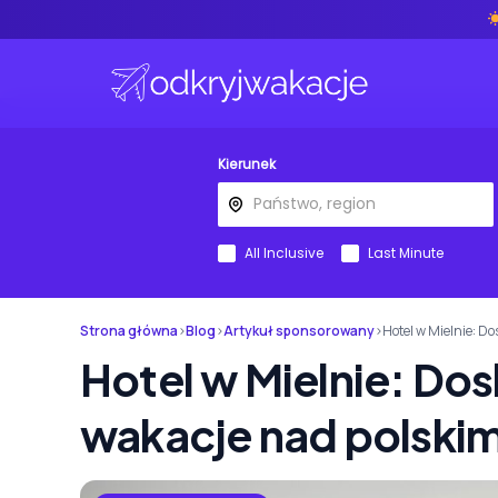
Kierunek
All Inclusive
Last Minute
Strona główna
›
Blog
›
Artykuł sponsorowany
›
Hotel w Mielnie: D
Hotel w Mielnie: Do
wakacje nad polski