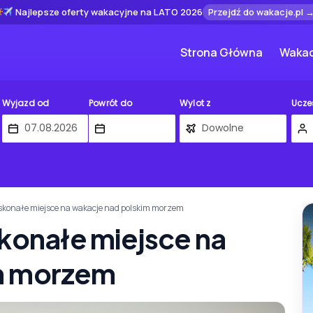
Najlepsze oferty wakacyjne na LATO 2026
Przejdź do wakacje.pl 
Strona Główna
Wakac
Wyjazd od
Powrót do
Wylot z
Ucze
oskonałe miejsce na wakacje nad polskim morzem
skonałe miejsce na
m morzem