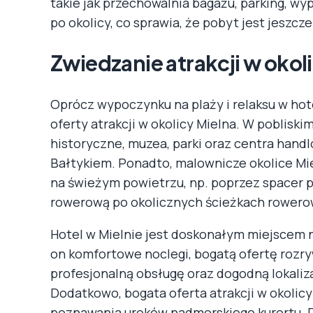
takie jak przechowalnia bagażu, parking, w
po okolicy, co sprawia, że pobyt jest jeszcz
Zwiedzanie atrakcji w okol
Oprócz wypoczynku na plaży i relaksu w hot
oferty atrakcji w okolicy Mielna. W pobliskim
historyczne, muzea, parki oraz centra hand
Bałtykiem. Ponadto, malownicze okolice Mi
na świeżym powietrzu, np. poprzez spacer 
rowerową po okolicznych ścieżkach rowero
Hotel w Mielnie jest doskonałym miejscem 
on komfortowe noclegi, bogatą ofertę rozry
profesjonalną obsługę oraz dogodną lokaliza
Dodatkowo, bogata oferta atrakcji w okolic
poznawania uroków nadmorskiego kurortu. D