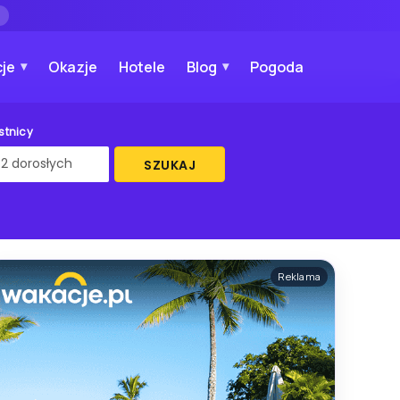
→
je
Okazje
Hotele
Blog
Pogoda
stnicy
SZUKAJ
Reklama