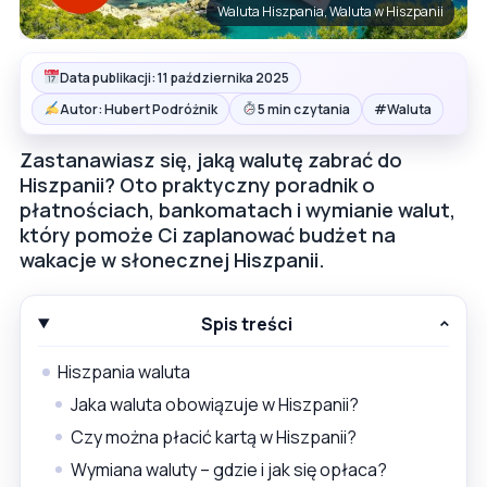
Waluta Hiszpania, Waluta w Hiszpanii
Data publikacji: 11 października 2025
#
Autor: Hubert Podróżnik
5 min czytania
Waluta
Zastanawiasz się, jaką walutę zabrać do
Hiszpanii? Oto praktyczny poradnik o
płatnościach, bankomatach i wymianie walut,
który pomoże Ci zaplanować budżet na
wakacje w słonecznej Hiszpanii.
Spis treści
Hiszpania waluta
Jaka waluta obowiązuje w Hiszpanii?
Czy można płacić kartą w Hiszpanii?
Wymiana waluty – gdzie i jak się opłaca?