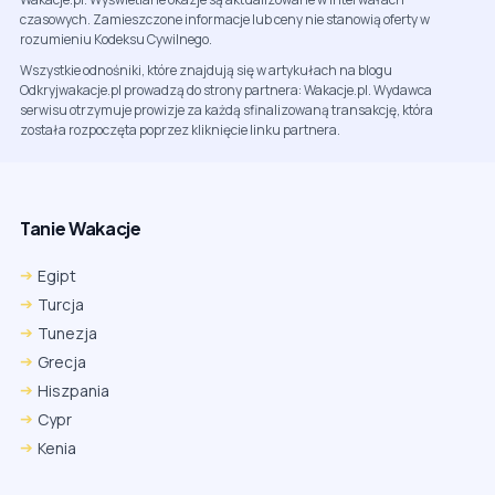
czasowych. Zamieszczone informacje lub ceny nie stanowią oferty w
rozumieniu Kodeksu Cywilnego.
Wszystkie odnośniki, które znajdują się w artykułach na blogu
Odkryjwakacje.pl prowadzą do strony partnera: Wakacje.pl. Wydawca
serwisu otrzymuje prowizje za każdą sfinalizowaną transakcję, która
została rozpoczęta poprzez kliknięcie linku partnera.
Tanie Wakacje
Egipt
Turcja
Tunezja
Grecja
Hiszpania
Cypr
Kenia