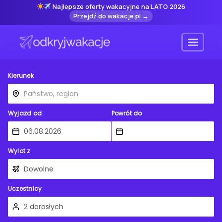
Najlepsze oferty wakacyjne na LATO 2026
Przejdź do wakacje.pl →
Menu
Kierunek
Wyjazd od
Powrót do
Wylot z
Uczestnicy