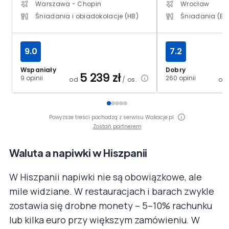
Warszawa - Chopin
Wrocław
Śniadania i obiadokolacje (HB)
Śniadania (BB
9.0
7.2
Wspaniały
Dobry
5 239
zł
9 opinii
260 opinii
od
/ os.
o
Powyższe treści pochodzą z serwisu Wakacje.pl
Zostań partnerem
Waluta a napiwki w Hiszpanii
W Hiszpanii napiwki nie są obowiązkowe, ale
mile widziane. W restauracjach i barach zwykle
zostawia się drobne monety – 5–10% rachunku
lub kilka euro przy większym zamówieniu. W