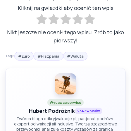
Kliknij na gwiazdki aby ocenić ten wpis
Nikt jeszcze nie ocenił tego wpisu. Zrób to jako
pierwszy!
#Euro
#Hiszpania
#Waluta
Tagi:
Wydawca serwisu
Hubert Podróżnik
2347 wpisów
Twórca bloga odkryjwakacje.pl, pasjonat podróży i
ekspert od wakacji all inclusive. Tworzę szczegółowe
przewodniki, analizuję koszty wczasów za granicą i