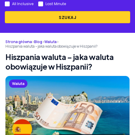
All Inclusive
Last Minute
SZUKAJ
Strona główna
›
Blog
›
Waluta
›
Hiszpania waluta – jaka waluta obowiązuje w Hiszpanii?
Hiszpania waluta – jaka waluta
obowiązuje w Hiszpanii?
Waluta