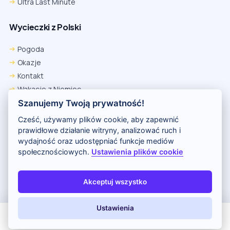
Ultra Last Minute
Wycieczki z Polski
Pogoda
Okazje
Kontakt
Wakacje z Niemiec
Polityka Prywatności
Szanujemy Twoją prywatność!
Wakacje w Egipcie
Cześć, używamy plików cookie, aby zapewnić
Rankingi hoteli
prawidłowe działanie witryny, analizować ruch i
wydajność oraz udostępniać funkcje mediów
społecznościowych.
Ustawienia plików cookie
Partnerem serwisu jest portal Wakacje.pl
O nas
Kontakt i reklama
Polityka prywatności
Akceptuj wszystko
Copyright (c) 2026 Odkryj Wakacje
Ustawienia
All Inclusive
Last Minute
LATO 2026
Z dziećmi