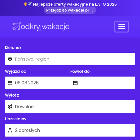
Najlepsze oferty wakacyjne na LATO 2026
Przejdź do wakacje.pl →
Menu
Kierunek
Wyjazd od
Powrót do
Wylot z
Uczestnicy