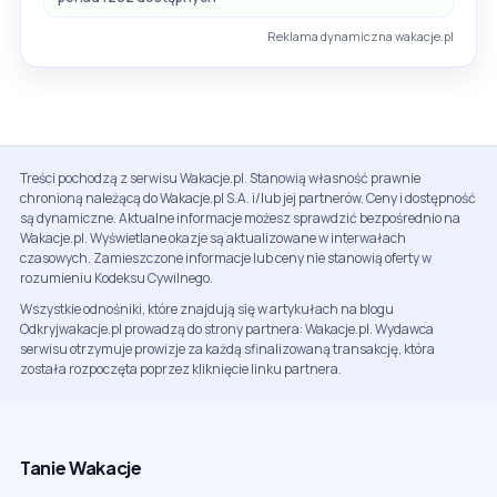
Reklama dynamiczna wakacje.pl
Treści pochodzą z serwisu Wakacje.pl. Stanowią własność prawnie
chronioną należącą do Wakacje.pl S.A. i/lub jej partnerów. Ceny i dostępność
są dynamiczne. Aktualne informacje możesz sprawdzić bezpośrednio na
Wakacje.pl. Wyświetlane okazje są aktualizowane w interwałach
czasowych. Zamieszczone informacje lub ceny nie stanowią oferty w
rozumieniu Kodeksu Cywilnego.
Wszystkie odnośniki, które znajdują się w artykułach na blogu
Odkryjwakacje.pl prowadzą do strony partnera: Wakacje.pl. Wydawca
serwisu otrzymuje prowizje za każdą sfinalizowaną transakcję, która
została rozpoczęta poprzez kliknięcie linku partnera.
Tanie Wakacje