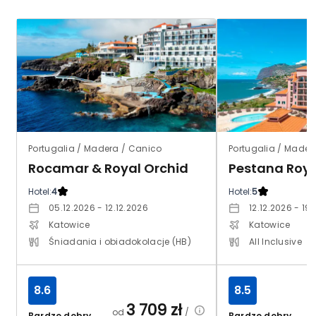
Portugalia / Madera / Canico
Portugalia / Mader
Rocamar & Royal Orchid
Hotel:
4
Hotel:
5
05.12.2026 - 12.12.2026
12.12.2026 - 19
Katowice
Katowice
Śniadania i obiadokolacje (HB)
All Inclusive
8.6
8.5
3 709
zł
od
/
Bardzo dobry
Bardzo dobry