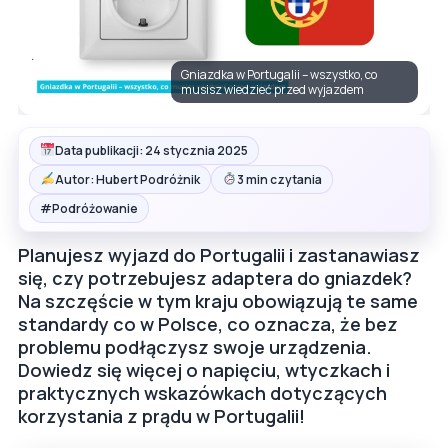
Gniazdka w Portugalii – wszystko, co
musisz wiedzieć przed wyjazdem
Data publikacji: 24 stycznia 2025
Autor: Hubert Podróżnik
3 min czytania
#
Podróżowanie
Planujesz wyjazd do Portugalii i zastanawiasz
się, czy potrzebujesz adaptera do gniazdek?
Na szczęście w tym kraju obowiązują te same
standardy co w Polsce, co oznacza, że bez
problemu podłączysz swoje urządzenia.
Dowiedz się więcej o napięciu, wtyczkach i
praktycznych wskazówkach dotyczących
korzystania z prądu w Portugalii!