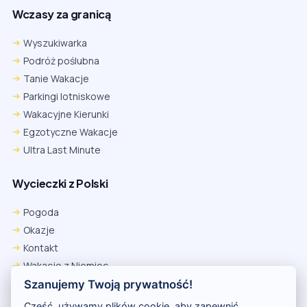
Wczasy za granicą
Wyszukiwarka
Podróż poślubna
Tanie Wakacje
Parkingi lotniskowe
Wakacyjne Kierunki
Egzotyczne Wakacje
Ultra Last Minute
Wycieczki z Polski
Pogoda
Okazje
Kontakt
Wakacje z Niemiec
Polityka Prywatności
Szanujemy Twoją prywatność!
Wakacje w Egipcie
Cześć, używamy plików cookie, aby zapewnić