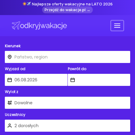
Najlepsze oferty wakacyjne na LATO 2026
Przejdź do wakacje.pl →
Menu
Kierunek
Wyjazd od
Powrót do
Wylot z
Uczestnicy