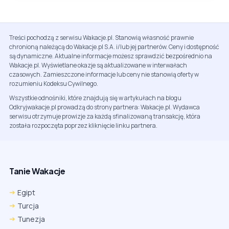
Treści pochodzą z serwisu Wakacje.pl. Stanowią własność prawnie
chronioną należącą do Wakacje.pl S.A. i/lub jej partnerów. Ceny i dostępność
są dynamiczne. Aktualne informacje możesz sprawdzić bezpośrednio na
Wakacje.pl. Wyświetlane okazje są aktualizowane w interwałach
czasowych. Zamieszczone informacje lub ceny nie stanowią oferty w
rozumieniu Kodeksu Cywilnego.
Wszystkie odnośniki, które znajdują się w artykułach na blogu
Odkryjwakacje.pl prowadzą do strony partnera: Wakacje.pl. Wydawca
serwisu otrzymuje prowizje za każdą sfinalizowaną transakcję, która
została rozpoczęta poprzez kliknięcie linku partnera.
Tanie Wakacje
Egipt
Turcja
Tunezja