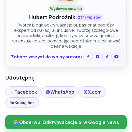
Wydawca serwisu
Hubert Podróżnik
2347 wpisów
Twórca bloga odkryjwakacje.pl, pasjonat podróży i
ekspert od wakacji all inclusive. Tworzę szczegółowe
przewodniki, analizuję koszty wczasów za granicą i
recenzuję hotele, pomagając podróżnikom zaplanować
idealne wakacje.
Zobacz wszystkie wpisy autora
Udostępnij
Facebook
WhatsApp
X.com
Kopiuj link
Obserwuj Odkryjwakacje.pl w Google News