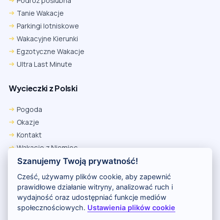
Podróż poślubna
Tanie Wakacje
Parkingi lotniskowe
Wakacyjne Kierunki
Egzotyczne Wakacje
Ultra Last Minute
Wycieczki z Polski
Pogoda
Okazje
Kontakt
Wakacje z Niemiec
Polityka Prywatności
Szanujemy Twoją prywatność!
Wakacje w Egipcie
Cześć, używamy plików cookie, aby zapewnić
Rankingi hoteli
prawidłowe działanie witryny, analizować ruch i
wydajność oraz udostępniać funkcje mediów
społecznościowych.
Ustawienia plików cookie