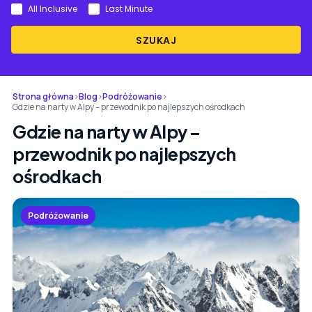
All Inclusive
Last Minute
SZUKAJ
Strona główna
›
Blog
›
Podróżowanie
›
Gdzie na narty w Alpy – przewodnik po najlepszych ośrodkach
Gdzie na narty w Alpy –
przewodnik po najlepszych
ośrodkach
Podróżowanie