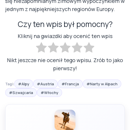
się niezapomnianym zimowym wypoczynkiem w
jednym z najpiękniejszych regionów Europy.
Czy ten wpis był pomocny?
Kliknij na gwiazdki aby ocenić ten wpis
Nikt jeszcze nie ocenił tego wpisu. Zrób to jako
pierwszy!
#Alpy
#Austria
#Francja
#Narty w Alpach
Tagi:
#Szwajcaria
#Włochy