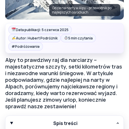
Gdzie na narty w Alpy – przewodnik po
najlepszych ośrodkach
Data publikacji: 5 czerwca 2025
Autor: Hubert Podróżnik
5 min czytania
#
Podróżowanie
Alpy to prawdziwy raj dla narciarzy –
majestatyczne szczyty, setki kilometrów tras
i niezawodne warunki śniegowe. W artykule
podpowiadamy, gdzie najlepiej na narty w
Alpach, porównujemy najciekawsze regiony i
doradzamy, kiedy warto rezerwować wyjazd.
Jeśli planujesz zimowy urlop, koniecznie
sprawdź nasze zestawienie!
Spis treści