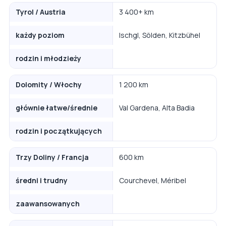
Tyrol / Austria
3 400+ km
każdy poziom
Ischgl, Sölden, Kitzbühel
rodzin i młodzieży
Dolomity / Włochy
1 200 km
głównie łatwe/średnie
Val Gardena, Alta Badia
rodzin i początkujących
Trzy Doliny / Francja
600 km
średni i trudny
Courchevel, Méribel
zaawansowanych