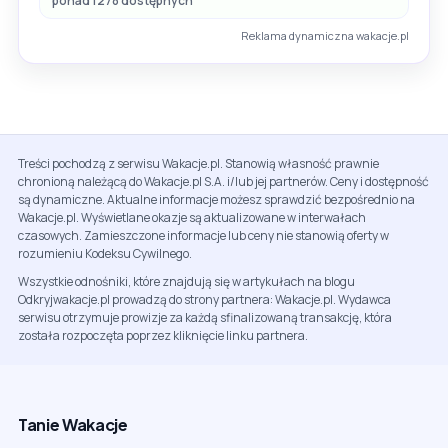
ponad 1278 dostępnych
Reklama dynamiczna wakacje.pl
Treści pochodzą z serwisu Wakacje.pl. Stanowią własność prawnie
chronioną należącą do Wakacje.pl S.A. i/lub jej partnerów. Ceny i dostępność
są dynamiczne. Aktualne informacje możesz sprawdzić bezpośrednio na
Wakacje.pl. Wyświetlane okazje są aktualizowane w interwałach
czasowych. Zamieszczone informacje lub ceny nie stanowią oferty w
rozumieniu Kodeksu Cywilnego.
Wszystkie odnośniki, które znajdują się w artykułach na blogu
Odkryjwakacje.pl prowadzą do strony partnera: Wakacje.pl. Wydawca
serwisu otrzymuje prowizje za każdą sfinalizowaną transakcję, która
została rozpoczęta poprzez kliknięcie linku partnera.
Tanie Wakacje