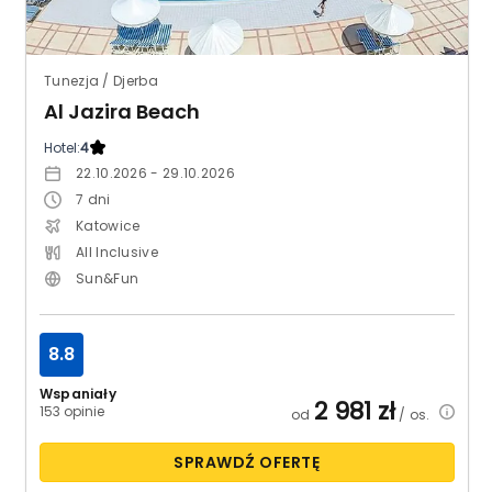
Tunezja / Djerba
Al Jazira Beach
Hotel:
4
22.10.2026 - 29.10.2026
7
dni
Katowice
All Inclusive
Sun&Fun
8.8
Wspaniały
2 981
zł
153 opinie
od
/ os.
SPRAWDŹ OFERTĘ