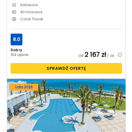
Katowice
All Inclusive
Coral Travel
8.0
Dobry
2 167
zł
154 opinie
od
/ os.
SPRAWDŹ OFERTĘ
Lato 2026