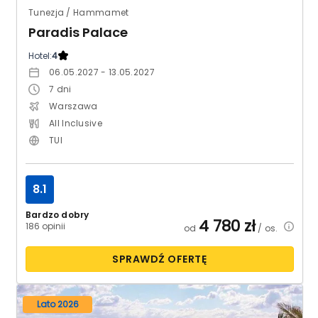
Tunezja / Hammamet
Paradis Palace
Hotel:
4
06.05.2027 - 13.05.2027
7
dni
Warszawa
All Inclusive
TUI
8.1
Bardzo dobry
4 780
zł
186 opinii
od
/ os.
SPRAWDŹ OFERTĘ
Lato 2026