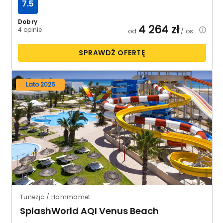
7.5
Dobry
4 264
zł
4 opinie
od
/ os.
SPRAWDŹ OFERTĘ
Lato 2026
Tunezja / Hammamet
SplashWorld AQI Venus Beach