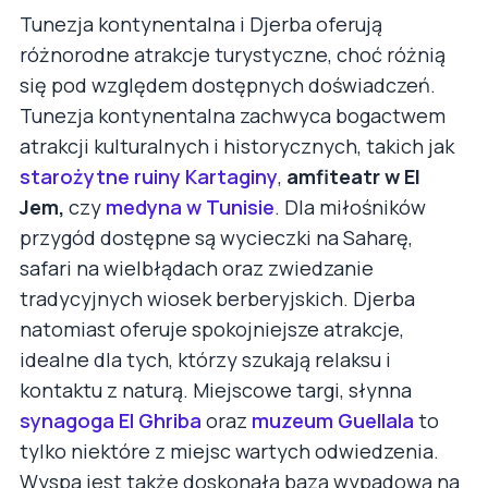
Tunezja kontynentalna i Djerba oferują
różnorodne atrakcje turystyczne, choć różnią
się pod względem dostępnych doświadczeń.
Tunezja kontynentalna zachwyca bogactwem
atrakcji kulturalnych i historycznych, takich jak
starożytne ruiny Kartaginy
,
amfiteatr w El
Jem,
czy
medyna w Tunisie
. Dla miłośników
przygód dostępne są wycieczki na Saharę,
safari na wielbłądach oraz zwiedzanie
tradycyjnych wiosek berberyjskich. Djerba
natomiast oferuje spokojniejsze atrakcje,
idealne dla tych, którzy szukają relaksu i
kontaktu z naturą. Miejscowe targi, słynna
synagoga El Ghriba
oraz
muzeum Guellala
to
tylko niektóre z miejsc wartych odwiedzenia.
Wyspa jest także doskonałą bazą wypadową na