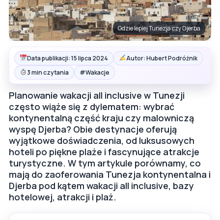
Gdzie lepiej Tunezja czy Djerba
Data publikacji: 15 lipca 2024
Autor: Hubert Podróżnik
#
3 min czytania
Wakacje
Planowanie wakacji all inclusive w Tunezji
często wiąże się z dylematem: wybrać
kontynentalną część kraju czy malowniczą
wyspę Djerba? Obie destynacje oferują
wyjątkowe doświadczenia, od luksusowych
hoteli po piękne plaże i fascynujące atrakcje
turystyczne. W tym artykule porównamy, co
mają do zaoferowania Tunezja kontynentalna i
Djerba pod kątem wakacji all inclusive, bazy
hotelowej, atrakcji i plaż.