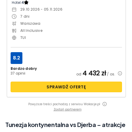
Hotel:
4
29.10.2026 - 05.11.2026
7
dni
Warszawa
All Inclusive
TUI
8.2
Bardzo dobry
4 432
zł
37 opinii
od
/ os.
SPRAWDŹ OFERTĘ
Powyższe treści pochodzą z serwisu Wakacje.pl
Zostań partnerem
Tunezja kontynentalna vs Djerba – atrakcje