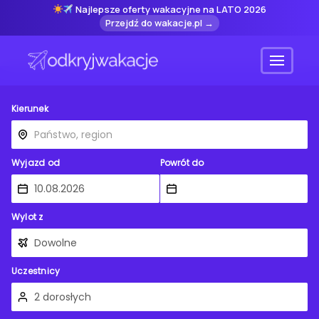
Najlepsze oferty wakacyjne na LATO 2026
Przejdź do wakacje.pl →
Menu
Kierunek
Wyjazd od
Powrót do
Wylot z
Uczestnicy