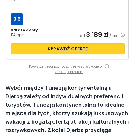
8.6
Bardzo dobry
3 189
zł
114 opinii
od
/ os.
SPRAWDŹ OFERTĘ
Powyższe treści pochodzą z serwisu Wakacje.pl
Zostań partnerem
Wybór między Tunezją kontynentalną a
Djerbą zależy od indywidualnych preferencji
turystów. Tunezja kontynentalna to idealne
miejsce dla tych, którzy szukają luksusowych
wakacji z bogatą ofertą atrakcji kulturalnych i
rozrywkowych. Z kolei Djerba przyciąga