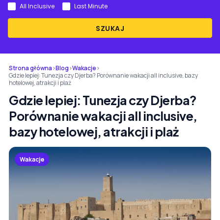
All Inclusive
Last Minute
SZUKAJ
Strona główna
›
Blog
›
Wakacje
›
Gdzie lepiej: Tunezja czy Djerba? Porównanie wakacji all inclusive, bazy
hotelowej, atrakcji i plaż
Gdzie lepiej: Tunezja czy Djerba?
Porównanie wakacji all inclusive,
bazy hotelowej, atrakcji i plaż
Wakacje