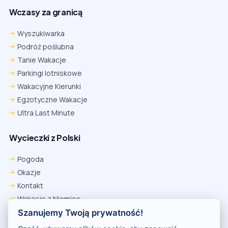
Wczasy za granicą
Wyszukiwarka
Podróż poślubna
Tanie Wakacje
Parkingi lotniskowe
Wakacyjne Kierunki
Egzotyczne Wakacje
Ultra Last Minute
Wycieczki z Polski
Pogoda
Okazje
Kontakt
Wakacje z Niemiec
Polityka Prywatności
Szanujemy Twoją prywatność!
Wakacje w Egipcie