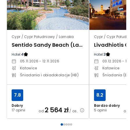
Cypr / Cypr Południowy / Larnaka
Cypr / Cypr Połudn
Sentido Sandy Beach (Larnaka)
Livadhiotis C
Hotel:
4
Hotel:
3
05.11.2026 - 12.11.2026
03.12.2026 - 10
Katowice
Katowice
Śniadania i obiadokolacje (HB)
Śniadania (BB
7.8
8.2
Dobry
Bardzo dobry
2 564
zł
17 opinii
5 opinii
od
/ os.
od