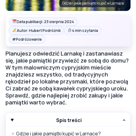
Gdzie i jakie pamiątki kupić w Larnace
Data publikacji: 23 sierpnia 2024
Autor: Hubert Podróżnik
4 min czytania
#
Podróżowanie
Planujesz odwiedzić Larnakę i zastanawiasz
się, jakie pamiątki przywieźć ze sobą do domu?
W tym malowniczym cypryjskim mieście
znajdziesz wszystko, od tradycyjnych
rękodzieł po lokalne przysmaki, które pozwolą
Ci zabrać ze sobą kawałek cypryjskiego uroku.
Sprawdź, gdzie najlepiej zrobić zakupy i jakie
pamiątki warto wybrać.
Spis treści
Gdzie i jakie pamiątki kupić w Larnace?