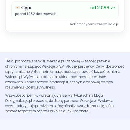
Cypr
od 2 099 zł
ponad 1262 dostępnych
Reklama dynamiczna wakacje.pl
Treści pochodzą z serwisu Wakacje.pl. Stanowią własność prawnie
chronioną należącą do Wakacje.pl S.A. i/lub jej partnerów. Ceny i dostępność
są dynamiczne. Aktualne informacje możesz sprawdzić bezpośrednio na
Wakacje.pl. Wyświetlane okazje są aktualizowane w interwałach
czasowych. Zamieszczone informacje lub ceny nie stanowią oferty w
rozumieniu Kodeksu Cywilnego.
Wszystkie odnośniki, które znajdują się w artykułach na blogu
Odkryjwakacje.pl prowadzą do strony partnera: Wakacje.pl. Wydawca
serwisu otrzymuje prowizje za każdą sfinalizowaną transakcję, która
została rozpoczęta poprzez kliknięcie linku partnera.