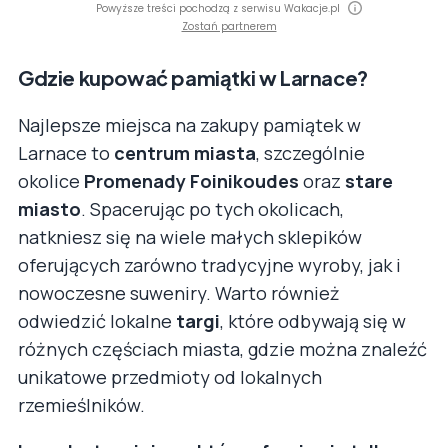
Powyższe treści pochodzą z serwisu Wakacje.pl
Zostań partnerem
Gdzie kupować pamiątki w Larnace?
Najlepsze miejsca na zakupy pamiątek w
Larnace to
centrum miasta
, szczególnie
okolice
Promenady Foinikoudes
oraz
stare
miasto
. Spacerując po tych okolicach,
natkniesz się na wiele małych sklepików
oferujących zarówno tradycyjne wyroby, jak i
nowoczesne suweniry. Warto również
odwiedzić lokalne
targi
, które odbywają się w
różnych częściach miasta, gdzie można znaleźć
unikatowe przedmioty od lokalnych
rzemieślników.