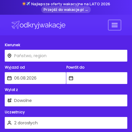
Najlepsze oferty wakacyjne na LATO 2026
Przejdź do wakacje.pl →
Menu
Kierunek
Wyjazd od
Powrót do
Wylot z
Uczestnicy