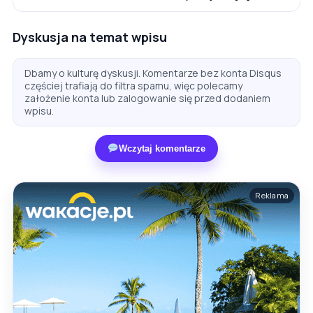
Dyskusja na temat wpisu
Dbamy o kulturę dyskusji. Komentarze bez konta Disqus
częściej trafiają do filtra spamu, więc polecamy
założenie konta lub zalogowanie się przed dodaniem
wpisu.
Wczytaj komentarze
Reklama