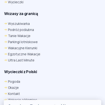
Wycieczki
Wczasy za granicą
Wyszukiwarka
Podróż poślubna
Tanie Wakacje
Parkingi lotniskowe
Wakacyjne Kierunki
Egzotyczne Wakacje
Ultra Last Minute
Wycieczki z Polski
Pogoda
Okazje
Kontakt
Wakacje z Niemiec