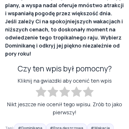
plany, a wyspa nadal oferuje mnóstwo atrakcji
i wspaniałą pogodę przez większość dnia.
Jeśli zależy Ci na spokojniejszych wakacjach i
niższych cenach, to doskonały moment na
odwiedzenie tego tropikalnego raju. Wybierz
Dominikanę i odkryj jej piękno niezależnie od
pory roku!
Czy ten wpis był pomocny?
Kliknij na gwiazdki aby ocenić ten wpis
Nikt jeszcze nie ocenił tego wpisu. Zrób to jako
pierwszy!
#Dominikana
#Pora deszczowa
#Wakacje
Tagi: