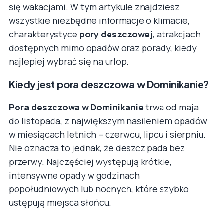
się wakacjami. W tym artykule znajdziesz
wszystkie niezbędne informacje o klimacie,
charakterystyce
pory deszczowej
, atrakcjach
dostępnych mimo opadów oraz porady, kiedy
najlepiej wybrać się na urlop.
Kiedy jest pora deszczowa w Dominikanie?
Pora deszczowa w Dominikanie
trwa od maja
do listopada, z największym nasileniem opadów
w miesiącach letnich – czerwcu, lipcu i sierpniu.
Nie oznacza to jednak, że deszcz pada bez
przerwy. Najczęściej występują krótkie,
intensywne opady w godzinach
popołudniowych lub nocnych, które szybko
ustępują miejsca słońcu.