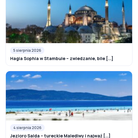
5 sierpnia 2026
Hagia Sophia w Stambule – zwiedzanie, bile [...]
4 sierpnia 2026
Jezioro Salda – tureckie Malediwy i najważ [...]