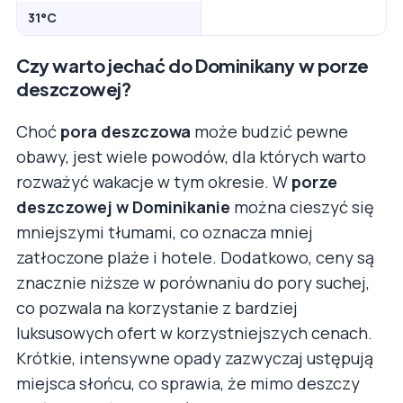
31°C
Czy warto jechać do Dominikany w porze
deszczowej?
Choć
pora deszczowa
może budzić pewne
obawy, jest wiele powodów, dla których warto
rozważyć wakacje w tym okresie. W
porze
deszczowej w Dominikanie
można cieszyć się
mniejszymi tłumami, co oznacza mniej
zatłoczone plaże i hotele. Dodatkowo, ceny są
znacznie niższe w porównaniu do pory suchej,
co pozwala na korzystanie z bardziej
luksusowych ofert w korzystniejszych cenach.
Krótkie, intensywne opady zazwyczaj ustępują
miejsca słońcu, co sprawia, że mimo deszczy