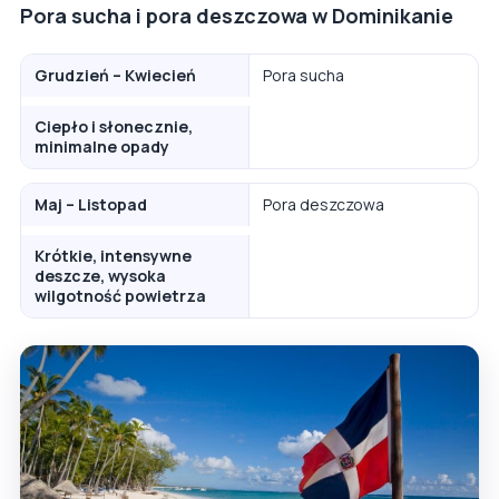
Pora sucha i pora deszczowa w Dominikanie
Grudzień – Kwiecień
Pora sucha
Ciepło i słonecznie,
minimalne opady
Maj – Listopad
Pora deszczowa
Krótkie, intensywne
deszcze, wysoka
wilgotność powietrza