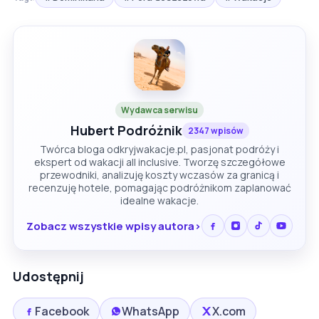
Wydawca serwisu
Hubert Podróżnik
2347 wpisów
Twórca bloga odkryjwakacje.pl, pasjonat podróży i
ekspert od wakacji all inclusive. Tworzę szczegółowe
przewodniki, analizuję koszty wczasów za granicą i
recenzuję hotele, pomagając podróżnikom zaplanować
idealne wakacje.
Zobacz wszystkie wpisy autora
Udostępnij
Facebook
WhatsApp
X.com