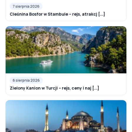
7 sierpnia 2026
Cieśnina Bosfor w Stambule – rejs, atrakcj [...]
6 sierpnia 2026
Zielony Kanion w Turcji – rejs, ceny i naj [...]