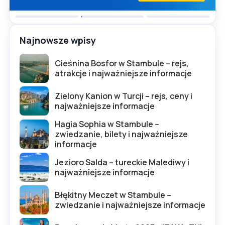
Najnowsze wpisy
Cieśnina Bosfor w Stambule – rejs,
atrakcje i najważniejsze informacje
Zielony Kanion w Turcji – rejs, ceny i
najważniejsze informacje
Hagia Sophia w Stambule –
zwiedzanie, bilety i najważniejsze
informacje
Jezioro Salda – tureckie Malediwy i
najważniejsze informacje
Błękitny Meczet w Stambule –
zwiedzanie i najważniejsze informacje