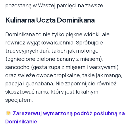
pozostaną w Waszej pamięci na zawsze.
Kulinarna Uczta Dominikana
Dominikana to nie tylko piękne widoki, ale
również wyjątkowa kuchnia. Spróbujcie
tradycyjnych dań, takich jak mofongo
(zgniecione zielone banany z mięsem),
sancocho (gęsta zupa z mięsem i warzywami)
oraz świeże owoce tropikalne, takie jak mango,
papaja i guanabana. Nie zapomnijcie również
skosztować rumu, który jest lokalnym
specjałem.
Zarezerwuj wymarzoną podróż poślubną na
Dominikanie