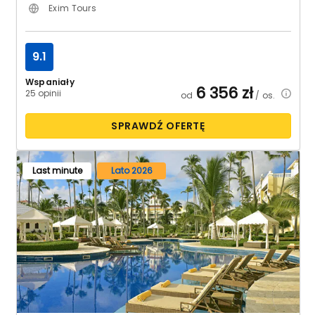
Exim Tours
9.1
Wspaniały
6 356
zł
25 opinii
od
/ os.
SPRAWDŹ OFERTĘ
Last minute
Lato 2026