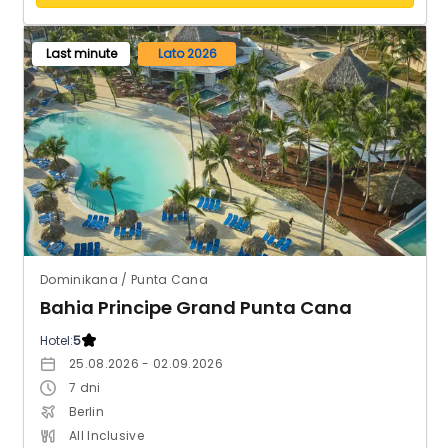
Last minute
Lato 2026
Dominikana / Punta Cana
Bahia Principe Grand Punta Cana
Hotel:
5
25.08.2026 - 02.09.2026
7
dni
Berlin
All Inclusive