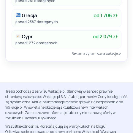
ponad 261 dostępnych
Grecja
od 1 706 zł
ponad 2387 dostępnych
Cypr
od 2 079 zł
ponad 1272 dostępnych
Reklama dynamiczna wakacje.pl
Treści pochodzą z serwisu Wakacje.pl. Stanowią własność prawnie
chronioną należącą do Wakacje.pl S.A. i/lub jej partnerów. Ceny i dostępność
są dynamiczne. Aktualne informacje możesz sprawdzić bezpośrednio na
Wakacje.pl. Wyświetlane okazje są aktualizowane w interwałach
czasowych. Zamieszczone informacje lub ceny nie stanowią oferty w
rozumieniu Kodeksu Cywilnego.
Wszystkie odnośniki, które znajdują się w artykułach na blogu
Odkryjwakacje.pl prowadzą do strony partnera: Wakacje.pl. Wydawca