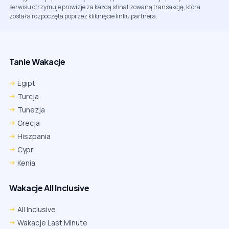
serwisu otrzymuje prowizje za każdą sfinalizowaną transakcję, która
została rozpoczęta poprzez kliknięcie linku partnera.
Tanie Wakacje
Egipt
Turcja
Tunezja
Grecja
Hiszpania
Cypr
Kenia
Wakacje All Inclusive
All Inclusive
Wakacje Last Minute