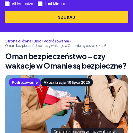
All Inclusive
Last Minute
SZUKAJ
Strona główna
›
Blog
›
Podróżowanie
›
Oman bezpieczeństwo – czy wakacje w Omanie są bezpieczne?
Oman bezpieczeństwo – czy
wakacje w Omanie są bezpieczne?
Podróżowanie
Aktualizacja: 10 lipca 2025
Oman bezpieczeństwo - czy wakacje w