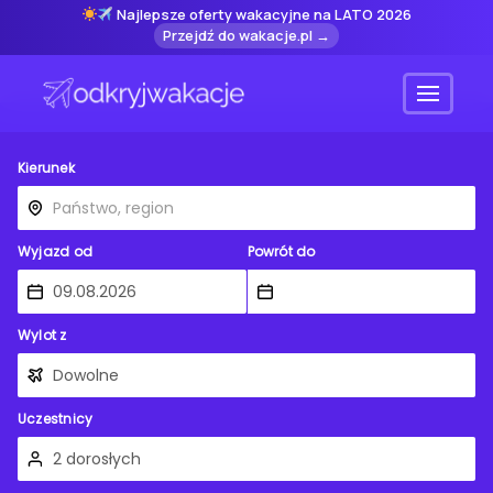
Najlepsze oferty wakacyjne na LATO 2026
Przejdź do wakacje.pl →
Menu
Kierunek
Wyjazd od
Powrót do
Wylot z
Uczestnicy