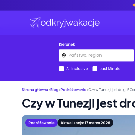
Kierunek
All Inclusive
Last Minute
Strona główna
›
Blog
›
Podróżowanie
›
Czy w Tunezji jest drogo? Ce
Czy w Tunezji jest d
Podróżowanie
Aktualizacja: 17 marca 2026