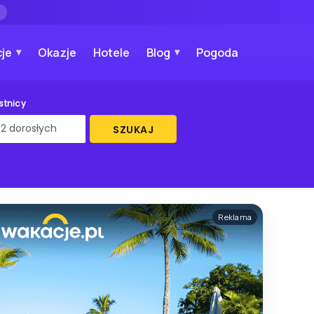
→
je
Okazje
Hotele
Blog
Pogoda
stnicy
SZUKAJ
Reklama