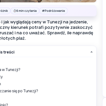
#
różnik
6 min czytania
Podróżowanie
i jak wyglądają ceny w Tunezji na jedzenie,
tyczny kierunek potrafi pozytywnie zaskoczyć
poruszać i na co uważać. Sprawdź, ile naprawdę
złotych plaż.
is treści
ia w Tunezji?
ty
h
zczanie się po Tunezji?
lski?