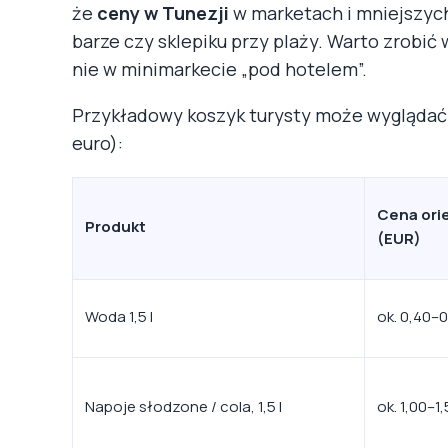
że
ceny w Tunezji
w marketach i mniejszyc
barze czy sklepiku przy plaży. Warto zrobić
nie w minimarkecie „pod hotelem”.
Przykładowy koszyk turysty może wyglądać n
euro):
Cena ori
Produkt
(EUR)
Woda 1,5 l
ok. 0,40–
Napoje słodzone / cola, 1,5 l
ok. 1,00–1