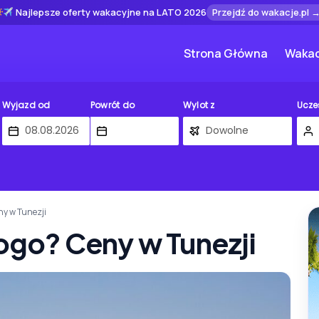
Najlepsze oferty wakacyjne na LATO 2026
Przejdź do wakacje.pl 
Strona Główna
Wakac
Wyjazd od
Powrót do
Wylot z
Ucze
ny w Tunezji
rogo? Ceny w Tunezji