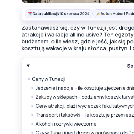
Data publikacji: 10 czerwca 2024
Autor: Hubert Pod
Zastanawiasz się, czy w Tunezji jest drogo 
atrakcje i wakacje all inclusive? Ten egzo
budżetem, o ile wiesz, gdzie jeść, jak się 
kosztują wakacje w kraju słońca, pustyni i 
Sp
Ceny w Tunezji
Jedzenie i napoje – ile kosztuje zjedzenie dn
Zakupy w sklepach – codzienny koszyk turys
Ceny atrakcji, plaż i wycieczek fakultatywnyc
Transport i taksówki – ile kosztuje przemies
Alkohol i rozrywki wieczorne
Czy w Tunezji jest drogo w porównaniu do Po