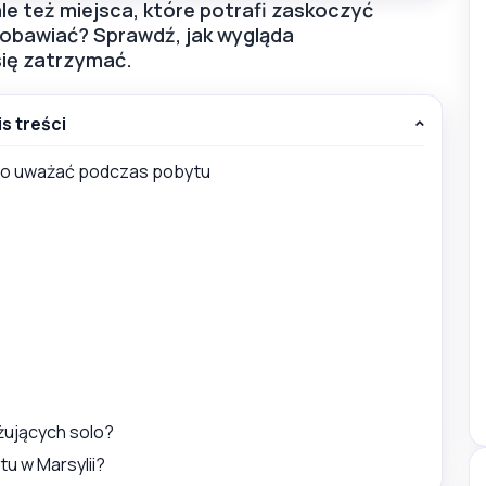
le też miejsca, które potrafi zaskoczyć
 obawiać? Sprawdź, jak wygląda
się zatrzymać.
is treści
a co uważać podczas pobytu
żujących solo?
u w Marsylii?