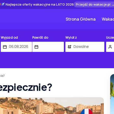
Najlepsze oferty wakacyjne na LATO 2026
Przejdź do wakacje.pl 
Strona Główna
Wakac
Wyjazd od
Powrót do
Wylot z
Ucze
nie?
bezpiecznie?