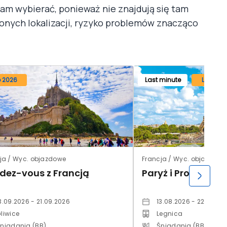
tam wybierać, ponieważ nie znajdują się tam
zonych lokalizacji, ryzyko problemów znacząco
o 2026
Last minute
Lato 20
ja / Wyc. objazdowe
Francja / Wyc. objazdowe
dez-vous z Francją
Paryż i Prowansja
3.09.2026 - 21.09.2026
13.08.2026 - 22.08.20
liwice
Legnica
niadania (BB)
Śniadania (BB)