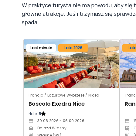
W praktyce turysta nie ma powodu, aby się 
główne atrakcje. Jeśli trzymasz się sprawd
spada.
Last minute
Lato 2026
Lat
Francja / Lazurowe Wybrzeże / Nicea
Franc
Boscolo Exedra Nice
Ran
Hotel:
5
30.08.2026 - 06.09.2026
1
Dojazd Własny
G
Własne (WŁ)
Ś