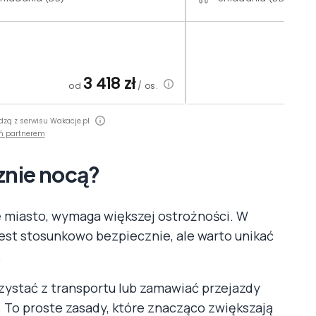
3 418
zł
2
od
/ os.
od
dzą z serwisu Wakacje.pl
ń partnerem
cznie nocą?
e miasto, wymaga większej ostrożności. W
jest stosunkowo bezpiecznie, ale warto unikać
.
rzystać z transportu lub zamawiać przejazdy
 To proste zasady, które znacząco zwiększają