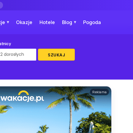
→
je
Okazje
Hotele
Blog
Pogoda
stnicy
SZUKAJ
Reklama