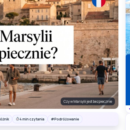
Czy w Marsylii jest bezpiecznie
#
óżnik
4 min czytania
Podróżowanie