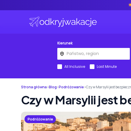
Kierunek
All Inclusive
Last Minute
Strona główna
›
Blog
›
Podróżowanie
›
Czy w Marsylii jest bezpiecz
Czy w Marsylii jest 
Podróżowanie