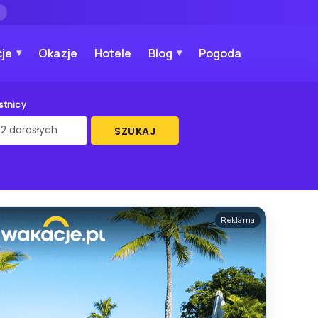
→
je
Okazje
Hotele
Blog
Pogoda
stnicy
SZUKAJ
Reklama