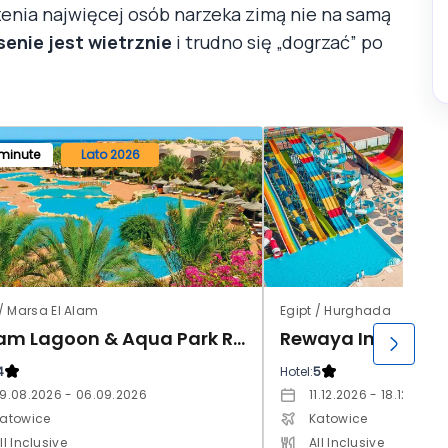
enia najwięcej osób narzeka zimą nie na samą
senie jest wietrznie
i trudno się „dogrzać” po
 minute
Lato 2026
 / Marsa El Alam
Egipt / Hurghada
Dream Lagoon & Aqua Park Resort (ex. Floriana Dream Lagoon)
4
Hotel:
5
9.08.2026 - 06.09.2026
11.12.2026 - 18.12.2026
atowice
Katowice
ll Inclusive
All Inclusive