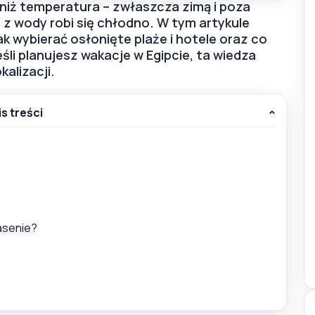
 niż temperatura – zwłaszcza zimą i poza
 z wody robi się chłodno. W tym artykule
jak wybierać osłonięte plaże i hotele oraz co
li planujesz wakacje w Egipcie, ta wiedza
alizacji.
is treści
basenie?