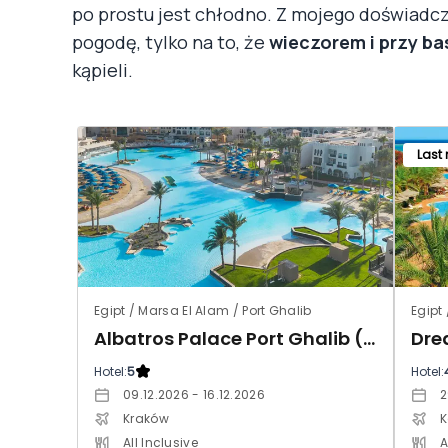
po prostu jest chłodno. Z mojego doświadcz
pogodę, tylko na to, że
wieczorem i przy ba
kąpieli.
Last
Egipt / Marsa El Alam / Port Ghalib
Egipt
Albatros Palace Port Ghalib (ex. Red Sea The Palace)
Hotel:
5
Hotel:
09.12.2026 - 16.12.2026
2
Kraków
K
All Inclusive
A