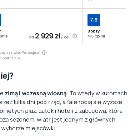
7.9
y
Dobry
2 929
zł
2
inie
416 opinii
od
/ os.
od
dzą z serwisu Wakacje.pl
ń partnerem
iej?
le
zimą i wczesną wiosną
. To wtedy w kurortach
ez kilka dni pod rząd, a fale robią się wyższe.
oniętych plaż, zatok i hoteli z zabudową, która
poza sezonem, wiatr jest jednym z głównych
y wyborze miejscówki.