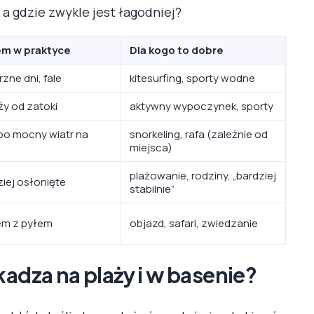
 a gdzie zwykle jest łagodniej?
rem w praktyce
Dla kogo to dobre
rzne dni, fale
kitesurfing, sporty wodne
ży od zatoki
aktywny wypoczynek, sporty
 po mocny wiatr na
snorkeling, rafa (zależnie od
miejsca)
plażowanie, rodziny, „bardziej
ziej osłonięte
stabilnie”
em z pyłem
objazd, safari, zwiedzanie
kadza na plaży i w basenie?