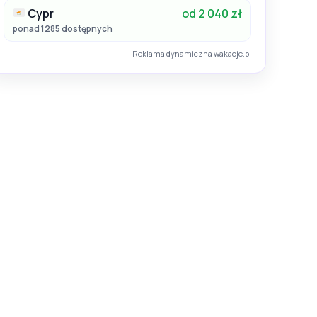
Cypr
od 2 040 zł
ponad 1285 dostępnych
Reklama dynamiczna wakacje.pl
Lato 2026
Egipt / Hurghada
Rewaya Inn Resort (ex. Hawaii Paradise Aqua Park Resort)
Rewaya Luxury Resort
Hotel:
5
23.09.2026 - 01.10.2026
Katowice
All Inclusive