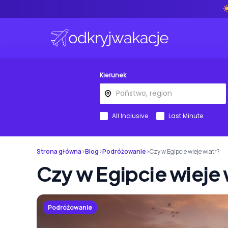
Kierunek
All Inclusive
Last Minute
Strona główna
›
Blog
›
Podróżowanie
›
Czy w Egipcie wieje wiatr?
Czy w Egipcie wieje 
Podróżowanie