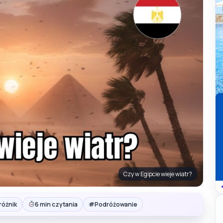
Czy w Egipcie wieje wiatr?
#
różnik
6 min czytania
Podróżowanie