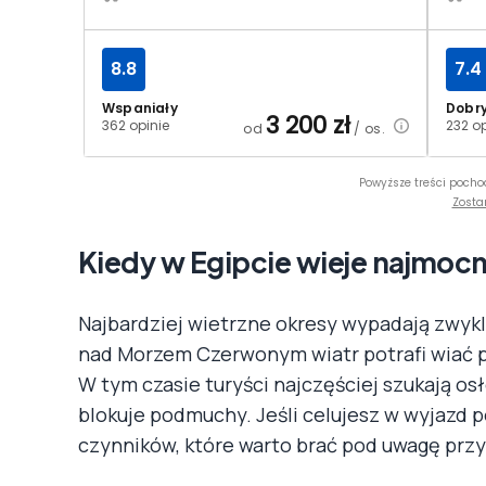
8.8
7.4
Wspaniały
Dobr
3 200
zł
362 opinie
232 op
od
/ os.
Powyższe treści pocho
Zosta
Kiedy w Egipcie wieje najmocn
Najbardziej wietrzne okresy wypadają zwyk
nad Morzem Czerwonym wiatr potrafi wiać prz
W tym czasie turyści najczęściej szukają osł
blokuje podmuchy. Jeśli celujesz w wyjazd 
czynników, które warto brać pod uwagę prz