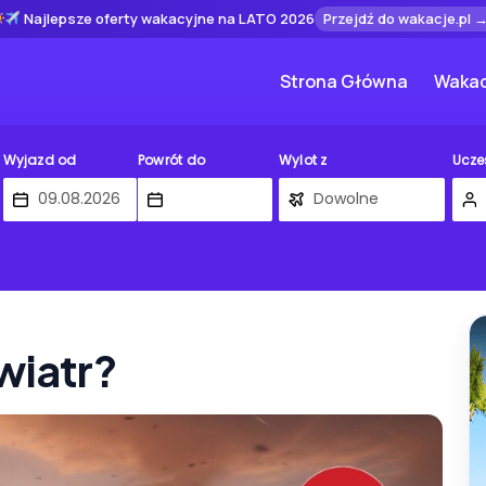
Najlepsze oferty wakacyjne na LATO 2026
Przejdź do wakacje.pl 
Strona Główna
Wakac
Wyjazd od
Powrót do
Wylot z
Ucze
wiatr?