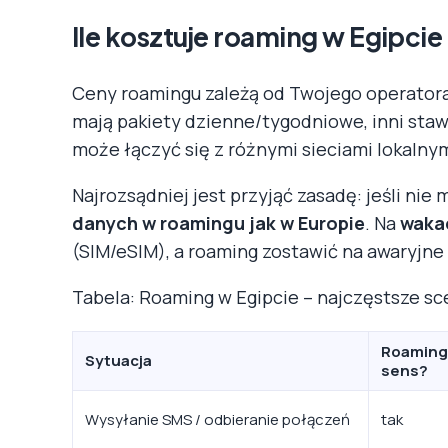
Ile kosztuje roaming w Egipcie 
Ceny roamingu zależą od Twojego operatora i
mają pakiety dzienne/tygodniowe, inni stawk
może łączyć się z różnymi sieciami lokalnymi
Najrozsądniej jest przyjąć zasadę: jeśli ni
danych w roamingu jak w Europie
. Na
wakac
(SIM/eSIM), a roaming zostawić na awaryjne
Tabela: Roaming w Egipcie – najczęstsze sc
Roaming 
Sytuacja
sens?
Wysyłanie SMS / odbieranie połączeń
tak