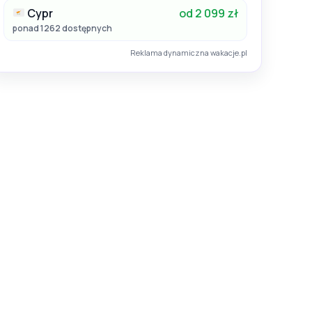
Cypr
od 2 099 zł
ponad 1262 dostępnych
Reklama dynamiczna wakacje.pl
26
Lato 2026
Egipt / Marsa El Alam / Al-Kusajr
Rewaya Inn Resort (ex. Hawaii Paradise Aqua Park Resort)
Albatros Sea World Resort Marsa Alam
Hotel:
5
26
06.09.2026 - 13.09.2026