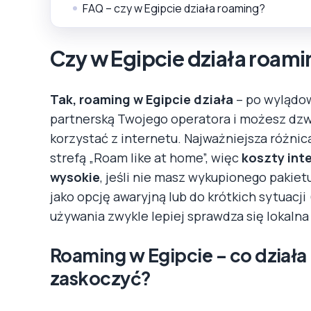
FAQ – czy w Egipcie działa roaming?
Czy w Egipcie działa roamin
Tak, roaming w Egipcie działa
– po wylądow
partnerską Twojego operatora i możesz dzw
korzystać z internetu. Najważniejsza różnic
strefą „Roam like at home”, więc
koszty int
wysokie
, jeśli nie masz wykupionego pakiet
jako opcję awaryjną lub do krótkich sytuacj
używania zwykle lepiej sprawdza się lokalna
Roaming w Egipcie – co działa
zaskoczyć?