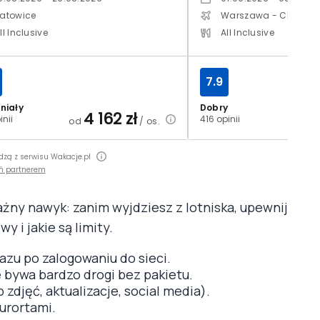
atowice
Warszawa - Chopin
ll Inclusive
All Inclusive
7.9
niały
Dobry
4 162
zł
2
inii
416 opinii
od
/ os.
od
dzą z serwisu Wakacje.pl
ń partnerem
ważny nawyk: zanim wyjdziesz z lotniska, upewnij
 i jakie są limity.
azu po zalogowaniu do sieci.
e bywa bardzo drogi bez pakietu.
 zdjęć, aktualizacje, social media).
kurortami.