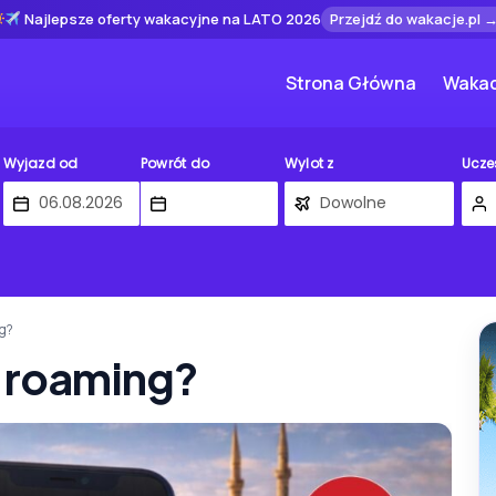
Najlepsze oferty wakacyjne na LATO 2026
Przejdź do wakacje.pl 
Strona Główna
Wakac
Wyjazd od
Powrót do
Wylot z
Ucze
ng?
a roaming?