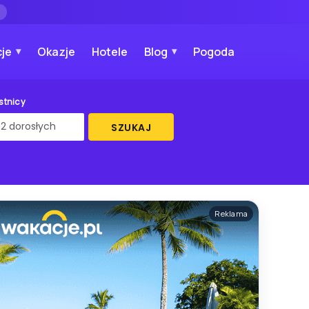
→
je
Okazje
Hotele
Blog
Pogoda
stnicy
SZUKAJ
Reklama