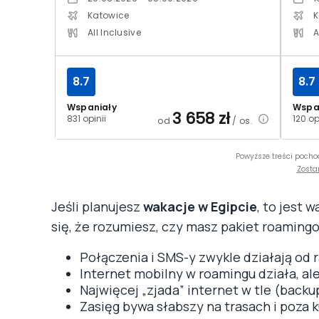
Katowice
K
All Inclusive
A
8.7
8.7
Wspaniały
Wspa
3 658
zł
831 opinii
120 op
od
/ os.
Powyższe treści pocho
Zosta
Jeśli planujesz
wakacje w Egipcie
, to jest 
się, że rozumiesz, czy masz pakiet roamingowy
Połączenia i SMS-y zwykle działają od r
Internet mobilny w roamingu działa, al
Najwięcej „zjada” internet w tle (backup
Zasięg bywa słabszy na trasach i poza 