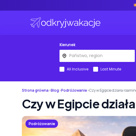
Kierunek
All Inclusive
Last Minute
Strona główna
›
Blog
›
Podróżowanie
›
Czy w Egipcie działa roami
Czy w Egipcie dział
Podróżowanie