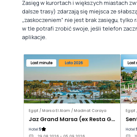
Zasięg w kurortach i większych miastach zwy
dalsze trasy) zdarzają się miejsca ze słabsz
„zaskoczeniem” nie jest brak zasięgu, tylko 
w tle potrafi zrobić swoje, jeśli telefon zac
aplikacje.
Last minute
Lato 2026
Last
Egipt / Marsa El Alam / Madinat Coraya
Egipt
Jaz Grand Marsa (ex Resta Grand Resort)
Hotel:
5
Hotel:
29.08.2026 - 05.09.2026
1