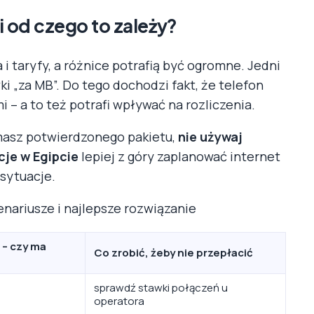
i od czego to zależy?
 taryfy, a różnice potrafią być ogromne. Jedni
i „za MB”. Do tego dochodzi fakt, że telefon
 – a to też potrafi wpływać na rozliczenia.
e masz potwierdzonego pakietu,
nie używaj
je w Egipcie
lepiej z góry zaplanować internet
 sytuacje.
enariusze i najlepsze rozwiązanie
– czy ma
Co zrobić, żeby nie przepłacić
sprawdź stawki połączeń u
operatora