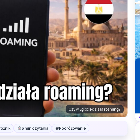
Czy w Egipcie działa roaming?
#
różnik
6 min czytania
Podróżowanie