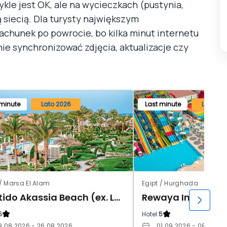
kle jest OK, ale na wycieczkach (pustynia,
ą siecią. Dla turysty największym
rachunek po powrocie, bo kilka minut internetu
znie synchronizować zdjęcia, aktualizacje czy
 minute
Lato 2026
Last minute
Lato 20
 / Marsa El Alam
Egipt / Hurghada
Sentido Akassia Beach (ex. LTI Akassia Beach)
5
Hotel:
5
9.08.2026 - 26.08.2026
01.09.2026 - 08.09.20