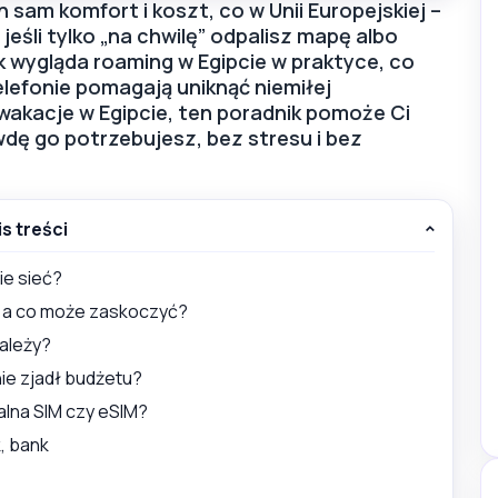
n sam komfort i koszt, co w Unii Europejskiej –
jeśli tylko „na chwilę” odpalisz mapę albo
k wygląda roaming w Egipcie w praktyce, co
telefonie pomagają uniknąć niemiłej
 wakacje w Egipcie, ten poradnik pomoże Ci
wdę go potrzebujesz, bez stresu i bez
is treści
ie sieć?
, a co może zaskoczyć?
zależy?
nie zjadł budżetu?
kalna SIM czy eSIM?
, bank