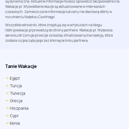
są dynamiczne. Aktualne informacje możesz sprawdzić bezpośrednio na
Wakacje.pl. Wyświetlane okazje są aktualizowane w interwałach
czasowych. Zamieszczone informacje lub ceny nie stanowią oferty w
rozumieniu Kodeksu Cywilnego.
Wszystkie odnośniki, które znajdują się w artykułach na blogu
Odkryjwakacje.pl prowadzą do strony partnera: Wakacje.pl. Wydawca
serwisu otrzymuje prowizje za każdą sfinalizowaną transakcję, która
została rozpoczęta poprzez kliknięcie linku partnera.
Tanie Wakacje
Egipt
Turcja
Tunezja
Grecja
Hiszpania
Cypr
Kenia