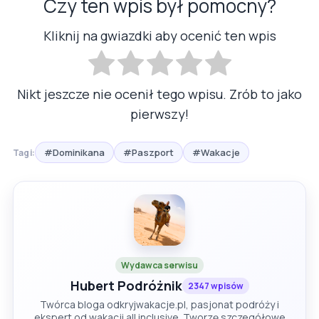
Czy ten wpis był pomocny?
Kliknij na gwiazdki aby ocenić ten wpis
Nikt jeszcze nie ocenił tego wpisu. Zrób to jako
pierwszy!
#Dominikana
#Paszport
#Wakacje
Tagi:
Wydawca serwisu
Hubert Podróżnik
2347 wpisów
Twórca bloga odkryjwakacje.pl, pasjonat podróży i
ekspert od wakacji all inclusive. Tworzę szczegółowe