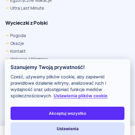
Egzotyczne Wakacje
Ultra Last Minute
Wycieczki z Polski
Pogoda
Okazje
Kontakt
Wakacje z Niemiec
Polityka Prywatności
Szanujemy Twoją prywatność!
Wakacje w Egipcie
Cześć, używamy plików cookie, aby zapewnić
Rankingi hoteli
prawidłowe działanie witryny, analizować ruch i
wydajność oraz udostępniać funkcje mediów
społecznościowych.
Ustawienia plików cookie
Partnerem serwisu jest portal Wakacje.pl
O nas
Kontakt i reklama
Polityka prywatności
Akceptuj wszystko
Copyright (c) 2026 Odkryj Wakacje
Ustawienia