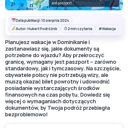
jest paszport
Data publikacji: 10 sierpnia 2024
#
Autor: Hubert Podróżnik
2 min czytania
Wakacje
Planujesz wakacje w Dominikanie i
zastanawiasz się, jakie dokumenty są
potrzebne do wjazdu? Aby przekroczyć
granicę, wymagany jest paszport – zarówno
standardowy, jak i tymczasowy. Na szczęście,
obywatele polscy nie potrzebują wizy, ale
muszą okazać bilet powrotny i udowodnić
posiadanie wystarczających środków
finansowych na czas pobytu. Dowiedz się
więcej o wymaganiach dotyczących
dokumentów, by Twoja podróż przebiegła
bezproblemowo!