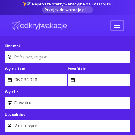
Najlepsze oferty wakacyjne na LATO 2026
Przejdź do wakacje.pl →
Menu
Kierunek
Wyjazd od
Powrót do
Wylot z
Uczestnicy