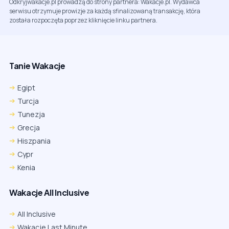
Odkryjwakacje.pl prowadzą do strony partnera: Wakacje.pl. Wydawca
serwisu otrzymuje prowizje za każdą sfinalizowaną transakcję, która
została rozpoczęta poprzez kliknięcie linku partnera.
Tanie Wakacje
Egipt
Turcja
Tunezja
Grecja
Hiszpania
Cypr
Kenia
Wakacje All Inclusive
All Inclusive
Wakacje Last Minute