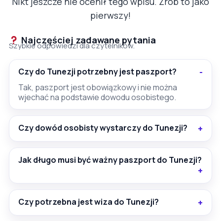
Nikt jeszcze nie ocenił tego wpisu. Zrób to jako
pierwszy!
Najczęściej zadawane pytania
Szybkie odpowiedzi dla czytelników.
Czy do Tunezji potrzebny jest paszport?
Tak, paszport jest obowiązkowy i nie można
wjechać na podstawie dowodu osobistego.
Czy dowód osobisty wystarczy do Tunezji?
Jak długo musi być ważny paszport do Tunezji?
Czy potrzebna jest wiza do Tunezji?