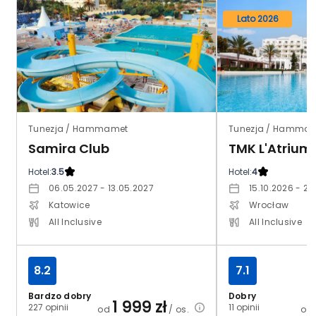
Lato 2026
Tunezja / Hammamet
Tunezja / Hamma
Samira Club
TMK L'Atrium
Hotel:
3.5
Hotel:
4
06.05.2027 - 13.05.2027
15.10.2026 - 22
Katowice
Wrocław
All Inclusive
All Inclusive
8.2
7.1
Bardzo dobry
Dobry
1 999
zł
227 opinii
11 opinii
od
/ os.
od