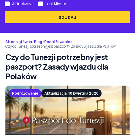
All Inclusive
Last Minute
SZUKAJ
Strona główna
›
Blog
›
Podróżowanie
›
Czy do Tunezji potrzebny jest paszport? Zasady wjazdu dla Polaków
Czy do Tunezji potrzebny jest
paszport? Zasady wjazdu dla
Polaków
Podróżowanie
Aktualizacja: 10 kwietnia 2026