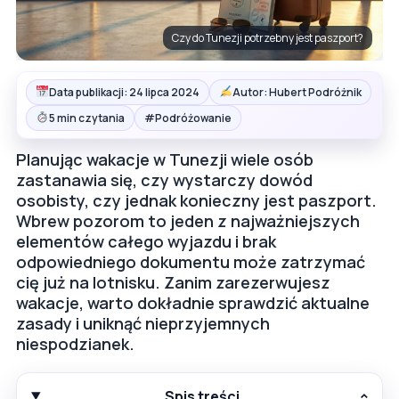
Czy do Tunezji potrzebny jest paszport?
Data publikacji: 24 lipca 2024
Autor: Hubert Podróżnik
#
5 min czytania
Podróżowanie
Planując wakacje w Tunezji wiele osób
zastanawia się, czy wystarczy dowód
osobisty, czy jednak konieczny jest paszport.
Wbrew pozorom to jeden z najważniejszych
elementów całego wyjazdu i brak
odpowiedniego dokumentu może zatrzymać
cię już na lotnisku. Zanim zarezerwujesz
wakacje, warto dokładnie sprawdzić aktualne
zasady i uniknąć nieprzyjemnych
niespodzianek.
Spis treści