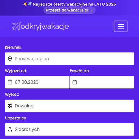
Najlepsze oferty wakacyjne na LATO 2026
Przejdź do wakacje.pl →
Menu
Kierunek
Wyjazd od
Powrót do
Wylot z
Uczestnicy