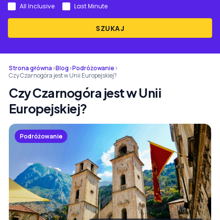
All Inclusive
Last Minute
SZUKAJ
Strona główna
›
Blog
›
Podróżowanie
›
Czy Czarnogóra jest w Unii Europejskiej?
Czy Czarnogóra jest w Unii
Europejskiej?
Podróżowanie