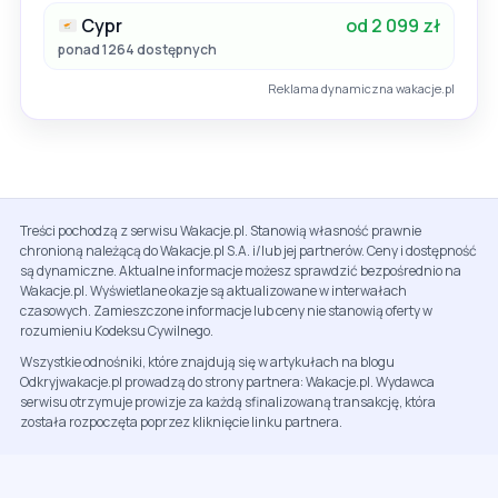
Cypr
od 2 099 zł
ponad 1264 dostępnych
Reklama dynamiczna wakacje.pl
Treści pochodzą z serwisu Wakacje.pl. Stanowią własność prawnie
chronioną należącą do Wakacje.pl S.A. i/lub jej partnerów. Ceny i dostępność
są dynamiczne. Aktualne informacje możesz sprawdzić bezpośrednio na
Wakacje.pl. Wyświetlane okazje są aktualizowane w interwałach
czasowych. Zamieszczone informacje lub ceny nie stanowią oferty w
rozumieniu Kodeksu Cywilnego.
Wszystkie odnośniki, które znajdują się w artykułach na blogu
Odkryjwakacje.pl prowadzą do strony partnera: Wakacje.pl. Wydawca
serwisu otrzymuje prowizje za każdą sfinalizowaną transakcję, która
została rozpoczęta poprzez kliknięcie linku partnera.