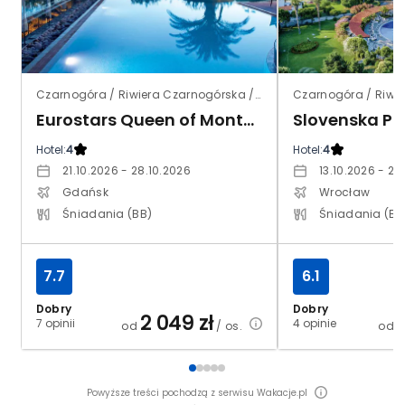
Czarnogóra / Riwiera Czarnogórska / Becici
Eurostars Queen of Montenegro (ex. Falkensteiner Montenegro)
Slovenska Pl
Hotel:
4
Hotel:
4
21.10.2026 - 28.10.2026
13.10.2026 - 20
Gdańsk
Wrocław
Śniadania (BB)
Śniadania (BB
7.7
6.1
Dobry
Dobry
2 049
zł
7 opinii
4 opinie
od
/ os.
od
Powyższe treści pochodzą z serwisu Wakacje.pl