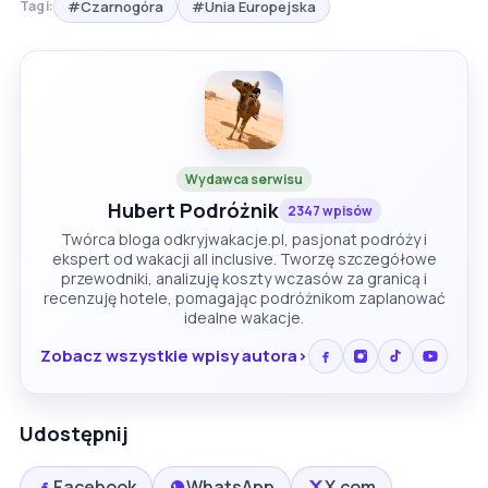
#Czarnogóra
#Unia Europejska
Tagi:
Wydawca serwisu
Hubert Podróżnik
2347 wpisów
Twórca bloga odkryjwakacje.pl, pasjonat podróży i
ekspert od wakacji all inclusive. Tworzę szczegółowe
przewodniki, analizuję koszty wczasów za granicą i
recenzuję hotele, pomagając podróżnikom zaplanować
idealne wakacje.
Zobacz wszystkie wpisy autora
Udostępnij
Facebook
WhatsApp
X.com