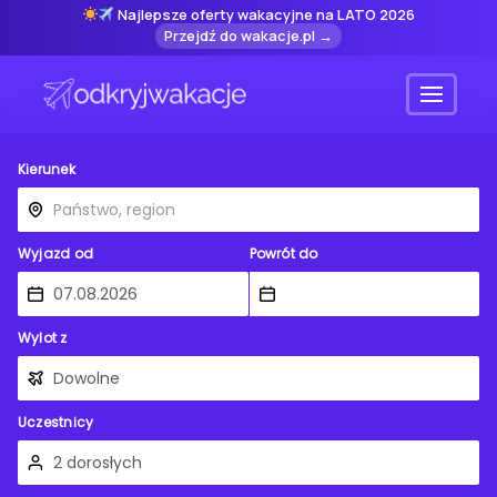
Najlepsze oferty wakacyjne na LATO 2026
Przejdź do wakacje.pl →
Menu
Kierunek
Wyjazd od
Powrót do
Wylot z
Uczestnicy