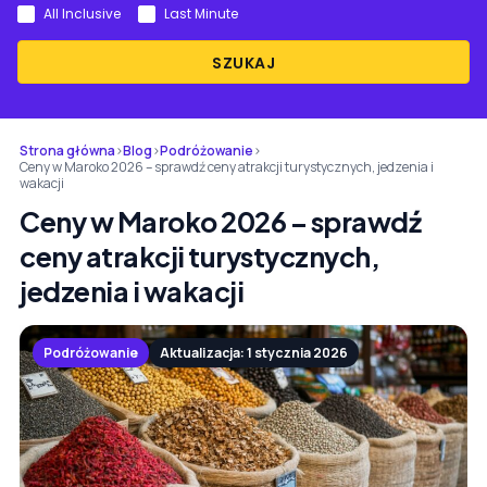
All Inclusive
Last Minute
SZUKAJ
Strona główna
›
Blog
›
Podróżowanie
›
Ceny w Maroko 2026 – sprawdź ceny atrakcji turystycznych, jedzenia i
wakacji
Ceny w Maroko 2026 – sprawdź
ceny atrakcji turystycznych,
jedzenia i wakacji
Podróżowanie
Aktualizacja: 1 stycznia 2026