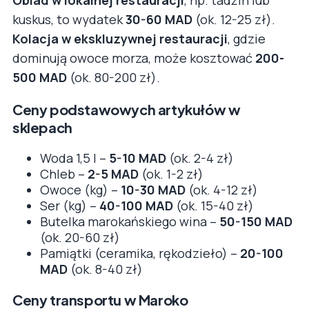
Obiad w lokalnej restauracji
, np. tadżin lub
kuskus, to wydatek
30-60 MAD
(ok. 12-25 zł).
Kolacja w ekskluzywnej restauracji
, gdzie
dominują owoce morza, może kosztować
200-
500 MAD
(ok. 80-200 zł).
Ceny podstawowych artykułów w
sklepach
Woda 1,5 l –
5-10 MAD
(ok. 2-4 zł)
Chleb –
2-5 MAD
(ok. 1-2 zł)
Owoce (kg) –
10-30 MAD
(ok. 4-12 zł)
Ser (kg) –
40-100 MAD
(ok. 15-40 zł)
Butelka marokańskiego wina –
50-150 MAD
(ok. 20-60 zł)
Pamiątki (ceramika, rękodzieło) –
20-100
MAD
(ok. 8-40 zł)
Ceny transportu w Maroko