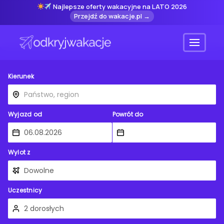
Najlepsze oferty wakacyjne na LATO 2026
Przejdź do wakacje.pl →
Menu
Kierunek
Wyjazd od
Powrót do
Wylot z
Uczestnicy