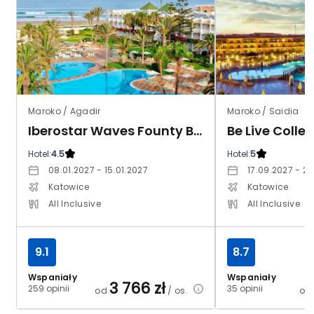
Maroko / Agadir
Maroko / Saidia
Iberostar Waves Founty Beach
Be Live Colle
Hotel:
4.5
Hotel:
5
08.01.2027 - 15.01.2027
17.09.2027 - 2
Katowice
Katowice
All Inclusive
All Inclusive
9.1
8.7
Wspaniały
Wspaniały
3 766
zł
259 opinii
35 opinii
od
/ os.
o