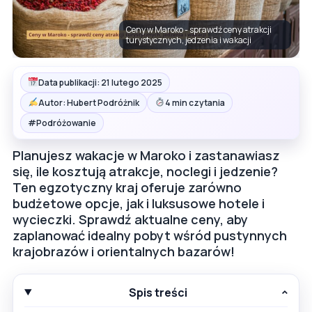
Ceny w Maroko - sprawdź ceny atrakcji
turystycznych, jedzenia i wakacji
Data publikacji: 21 lutego 2025
Autor: Hubert Podróżnik
4 min czytania
#
Podróżowanie
Planujesz wakacje w Maroko i zastanawiasz
się, ile kosztują atrakcje, noclegi i jedzenie?
Ten egzotyczny kraj oferuje zarówno
budżetowe opcje, jak i luksusowe hotele i
wycieczki. Sprawdź aktualne ceny, aby
zaplanować idealny pobyt wśród pustynnych
krajobrazów i orientalnych bazarów!
Spis treści