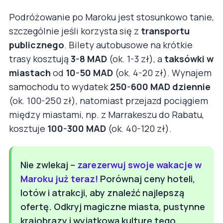
Podróżowanie po Maroku jest stosunkowo tanie,
szczególnie jeśli korzysta się z
transportu
publicznego
. Bilety autobusowe na krótkie
trasy kosztują
3-8 MAD
(ok. 1-3 zł), a
taksówki w
miastach
od
10-50 MAD
(ok. 4-20 zł). Wynajem
samochodu to wydatek
250-600 MAD dziennie
(ok. 100-250 zł), natomiast przejazd pociągiem
między miastami, np. z Marrakeszu do Rabatu,
kosztuje
100-300 MAD
(ok. 40-120 zł).
Nie zwlekaj –
zarezerwuj swoje wakacje w
Maroku już teraz!
Porównaj ceny hoteli,
lotów i atrakcji, aby znaleźć najlepszą
ofertę. Odkryj magiczne miasta, pustynne
krajobrazy i wyjątkową kulturę tego