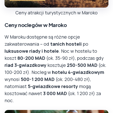
Ceny atrakcji turystycznych w Maroko
Ceny noclegów w Maroko
W Maroku dostępne są różne opcje
zakwaterowania – od
tanich hosteli
po
luksusowe riady i hotele
. Noc w hostelu to
koszt
80-200 MAD
(ok. 35-90 zł), podczas gdy
riad 3-gwiazdkowy
kosztuje
250-500 MAD
(ok.
100-200 zł). Nocleg w
hotelu 4-gwiazdkowym
wynosi
500-1 200 MAD
(ok. 200-480 zł),
natomiast
5-gwiazdkowe resorty
mogą
kosztować nawet
3 000 MAD
(ok. 1 200 zł) za
noc.