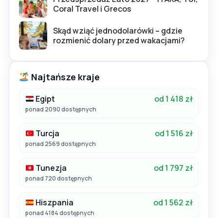
Coral Travel i Grecos
Skąd wziąć jednodolarówki – gdzie
rozmienić dolary przed wakacjami?
Najtańsze kraje
Egipt
od 1 418 zł
ponad 2090 dostępnych
Turcja
od 1 516 zł
ponad 2569 dostępnych
Tunezja
od 1 797 zł
ponad 720 dostępnych
Hiszpania
od 1 562 zł
ponad 4184 dostępnych