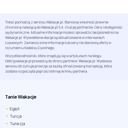
Treści pochodzą z serwisu Wakacje.pl. Stanowią własność prawnie
chronioną należącą do Wakacje.pl S.A. i/lub jej partnerów. Ceny i dostępność
są dynamiczne. Aktualne informacje możesz sprawdzić bezpośrednio na
Wakacje.pl. Wyświetlane okazje są aktualizowane w interwałach
czasowych. Zamieszczone informacje lub ceny nie stanowią oferty w
rozumieniu Kodeksu Cywilnego.
Wszystkie odnośniki, które znajdują się w artykułach na blogu
Odkryjwakacje.pl prowadzą do strony partnera: Wakacje.pl. Wydawca
serwisu otrzymuje prowizje za każdą sfinalizowaną transakcję, która
została rozpoczęta poprzez kliknięcie linku partnera.
Tanie Wakacje
Egipt
Turcja
Tunezja