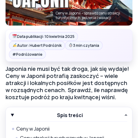
Ceny w Japonii – sprawdź ceny atrakcji
turystycznych, jedzenia i wakacji
Data publikacji: 10 kwietnia 2025
Autor: Hubert Podróżnik
3 min czytania
#
Podróżowanie
Japonia nie musi być tak droga, jak się wydaje!
Ceny w Japonii potrafią zaskoczyć – wiele
atrakcji i lokalnych posiłków jest dostępnych
w rozsądnych cenach. Sprawdź, ile naprawdę
kosztuje podróż po kraju kwitnącej wiśni.
Spis treści
Ceny w Japonii
Ceny atrakcji turystycznych w Japonii