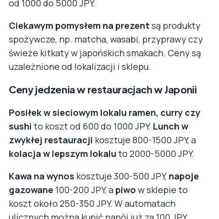
od 1000 do 5000 JPY.
Ciekawym pomysłem na prezent
są produkty
spożywcze, np. matcha, wasabi, przyprawy czy
świeże kitkaty w japońskich smakach. Ceny są
uzależnione od lokalizacji i sklepu.
Ceny jedzenia w restauracjach w Japonii
Posiłek w sieciowym lokalu ramen, curry czy
sushi
to koszt od 600 do 1000 JPY.
Lunch w
zwykłej restauracji
kosztuje 800-1500 JPY, a
kolacja w lepszym lokalu
to 2000-5000 JPY.
Kawa na wynos
kosztuje 300-500 JPY,
napoje
gazowane
100-200 JPY, a
piwo
w sklepie to
koszt około 250-350 JPY. W automatach
ulicznych można kupić napój już za 100 JPY.