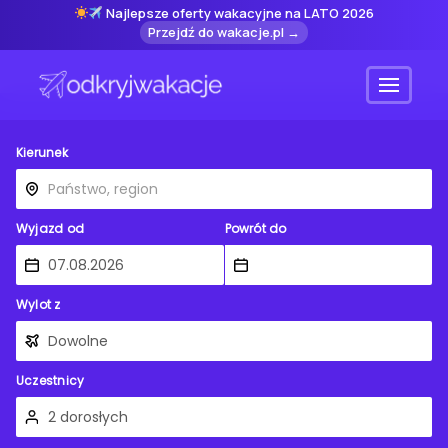
Najlepsze oferty wakacyjne na LATO 2026
Przejdź do wakacje.pl →
Menu
Kierunek
Wyjazd od
Powrót do
Wylot z
Uczestnicy