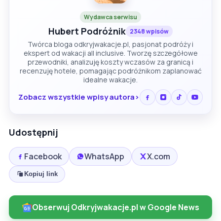
Wydawca serwisu
Hubert Podróżnik
2348 wpisów
Twórca bloga odkryjwakacje.pl, pasjonat podróży i
ekspert od wakacji all inclusive. Tworzę szczegółowe
przewodniki, analizuję koszty wczasów za granicą i
recenzuję hotele, pomagając podróżnikom zaplanować
idealne wakacje.
Zobacz wszystkie wpisy autora
Udostępnij
Facebook
WhatsApp
X.com
Kopiuj link
Obserwuj Odkryjwakacje.pl w Google News