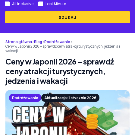
All Inclusive
Last Minute
SZUKAJ
Strona główna
›
Blog
›
Podróżowanie
›
Ceny w Japonii 2026 – sprawdź ceny atrakcji turystycznych, jedzenia i
wakacji
Ceny w Japonii 2026 – sprawdź
ceny atrakcji turystycznych,
jedzenia i wakacji
Podróżowanie
Aktualizacja: 1 stycznia 2026