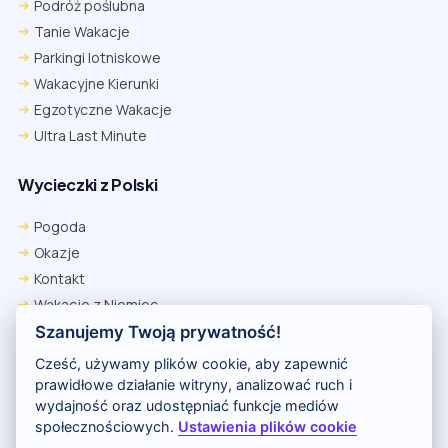
Podróż poślubna
Tanie Wakacje
Parkingi lotniskowe
Wakacyjne Kierunki
Egzotyczne Wakacje
Ultra Last Minute
Wycieczki z Polski
Pogoda
Okazje
Kontakt
Wakacje z Niemiec
Polityka Prywatności
Szanujemy Twoją prywatność!
Wakacje w Egipcie
Cześć, używamy plików cookie, aby zapewnić
Rankingi hoteli
prawidłowe działanie witryny, analizować ruch i
wydajność oraz udostępniać funkcje mediów
społecznościowych.
Ustawienia plików cookie