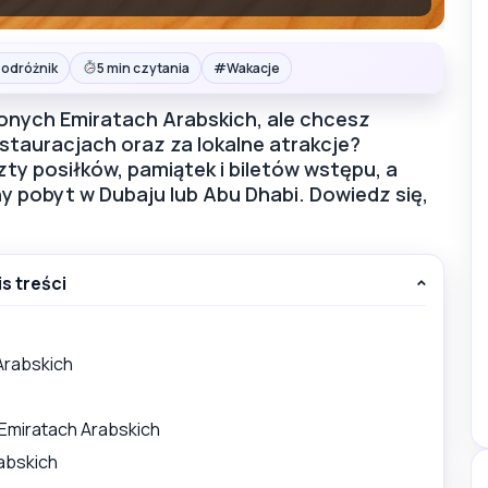
#
Podróżnik
5 min czytania
Wakacje
zonych Emiratach Arabskich, ale chcesz
estauracjach oraz za lokalne atrakcje?
y posiłków, pamiątek i biletów wstępu, a
 pobyt w Dubaju lub Abu Dhabi. Dowiedz się,
is treści
Arabskich
Emiratach Arabskich
abskich