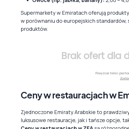
Owoce (np. jabłka, banany):
2,00 – 4,0
Supermarkety w Emiratach oferują produkty
w porównaniu do europejskich standardów,
produktów.
Brak ofert dla
Powyższe treści pocho
Zosta
Ceny w restauracjach w Em
Zjednoczone Emiraty Arabskie to prawdziwy 
luksusowe restauracje, jak i tańsze opcje, t
Ceny w restauracjach w ZEA
są różnorodne,