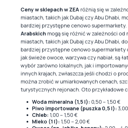
Ceny w sklepach w ZEA
różnią się w zależn
miastach, takich jak Dubaj czy Abu Dhabi, m
bardziej przystępne cenowo supermarkety.
Arabskich
mogą się różnić w zależności od 
miastach, takich jak Dubaj czy Abu Dhabi, do
bardziej przystępne cenowo supermarkety o
jak świeże owoce, warzywa czy nabiał, są ł
wybór zarówno lokalnych, jak i importowan
innych krajach, zwłaszcza jeśli chodzi o p
można zrobić w umiarkowanych cenach, szcze
turystycznych rejonach. Oto przykładowe 
Woda mineralna (1,5 l):
0,50 – 1,50 €
Piwo importowane (puszka 0,5 l):
3,00
Chleb:
1,00 – 1,50 €
Mleko (1 l):
1,50 – 2,00 €