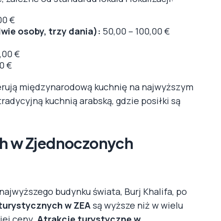
00 €
dwie osoby, trzy dania):
50,00 – 100,00 €
,00 €
0 €
ferują międzynarodową kuchnię na najwyższym
radycyjną kuchnią arabską, gdzie posiłki są
ch w Zjednoczonych
 najwyższego budynku świata, Burj Khalifa, po
 turystycznych w ZEA
są wyższe niż w wielu
jej ceny.
Atrakcje turystyczne w