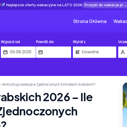
Najlepsze oferty wakacyjne na LATO 2026
Przejdź do wakacje.pl 
Strona Główna
Wakac
Wyjazd od
Powrót do
Wylot z
Ucze
– Ile kosztują wakacje w Zjednoczonych Emiratach Arabskich?
abskich 2026 – Ile
 Zjednoczonych
h?