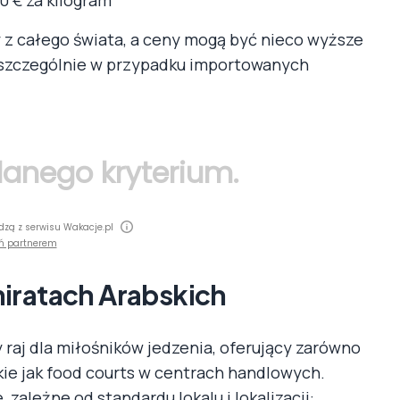
0 € za kilogram
 z całego świata, a ceny mogą być nieco wyższe
 szczególnie w przypadku importowanych
 danego kryterium.
dzą z serwisu Wakacje.pl
ń partnerem
iratach Arabskich
raj dla miłośników jedzenia, oferujący zarówno
akie jak food courts w centrach handlowych.
 zależne od standardu lokalu i lokalizacji: