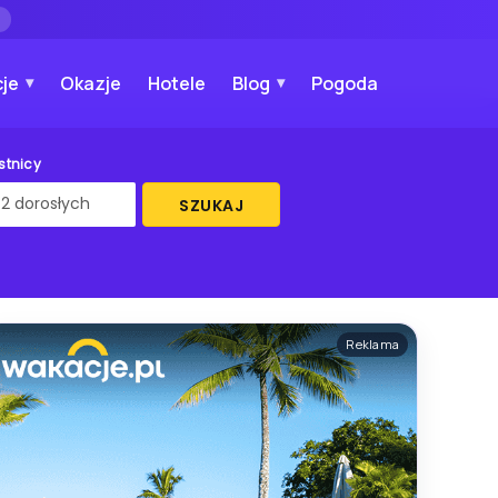
→
je
Okazje
Hotele
Blog
Pogoda
stnicy
SZUKAJ
Reklama