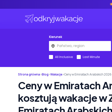
Kierunek
All Inclusive
Last Minute
Strona główna
›
Blog
›
Wakacje
›
Ceny w Emiratach Arabskich 2026 
Ceny w Emiratach Ar
kosztują wakacje w
Emiratach Arabskic