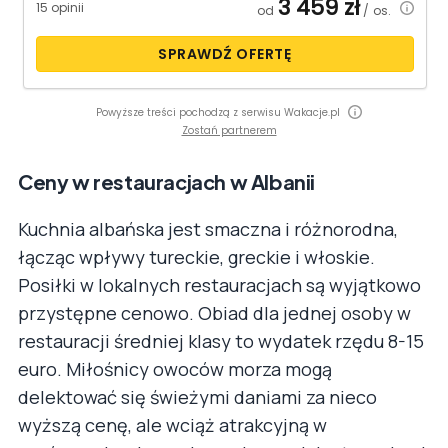
3 459
zł
15 opinii
od
/ os.
SPRAWDŹ OFERTĘ
Powyższe treści pochodzą z serwisu Wakacje.pl
Zostań partnerem
Ceny w restauracjach w Albanii
Kuchnia albańska jest smaczna i różnorodna,
łącząc wpływy tureckie, greckie i włoskie.
Posiłki w lokalnych restauracjach są wyjątkowo
przystępne cenowo. Obiad dla jednej osoby w
restauracji średniej klasy to wydatek rzędu 8-15
euro. Miłośnicy owoców morza mogą
delektować się świeżymi daniami za nieco
wyższą cenę, ale wciąż atrakcyjną w