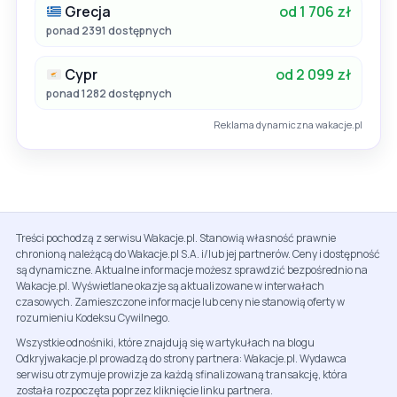
Grecja
od 1 706 zł
ponad 2391 dostępnych
Cypr
od 2 099 zł
ponad 1282 dostępnych
Reklama dynamiczna wakacje.pl
Treści pochodzą z serwisu Wakacje.pl. Stanowią własność prawnie
chronioną należącą do Wakacje.pl S.A. i/lub jej partnerów. Ceny i dostępność
są dynamiczne. Aktualne informacje możesz sprawdzić bezpośrednio na
Wakacje.pl. Wyświetlane okazje są aktualizowane w interwałach
czasowych. Zamieszczone informacje lub ceny nie stanowią oferty w
rozumieniu Kodeksu Cywilnego.
Wszystkie odnośniki, które znajdują się w artykułach na blogu
Odkryjwakacje.pl prowadzą do strony partnera: Wakacje.pl. Wydawca
serwisu otrzymuje prowizje za każdą sfinalizowaną transakcję, która
została rozpoczęta poprzez kliknięcie linku partnera.