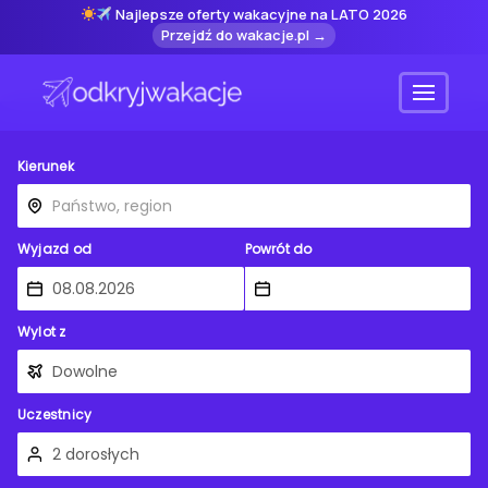
Najlepsze oferty wakacyjne na LATO 2026
Przejdź do wakacje.pl →
Menu
Kierunek
Wyjazd od
Powrót do
Wylot z
Uczestnicy