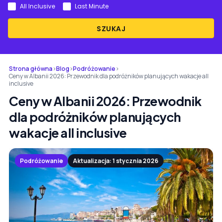
All Inclusive
Last Minute
SZUKAJ
Strona główna
›
Blog
›
Podróżowanie
›
Ceny w Albanii 2026: Przewodnik dla podróżników planujących wakacje all
inclusive
Ceny w Albanii 2026: Przewodnik
dla podróżników planujących
wakacje all inclusive
Podróżowanie
Aktualizacja: 1 stycznia 2026