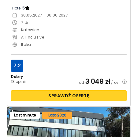
Hotel:
5
30.05.2027 - 06.06.2027
7
dni
Katowice
All Inclusive
Itaka
7.2
Dobry
3 049
zł
18 opinii
od
/ os.
SPRAWDŹ OFERTĘ
Last minute
Lato 2026