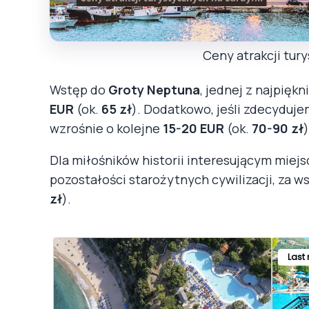
Ceny atrakcji tur
Wstęp do
Groty Neptuna
, jednej z najpięk
EUR
(ok.
65 zł
). Dodatkowo, jeśli zdecydujem
wzrośnie o kolejne
15-20 EUR
(ok.
70-90 zł
)
Dla miłośników historii interesującym mie
pozostałości starożytnych cywilizacji, za 
zł
).
Last