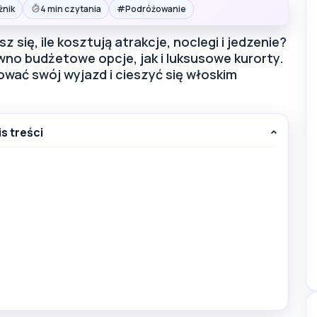
#
żnik
4 min czytania
Podróżowanie
 się, ile kosztują atrakcje, noclegi i jedzenie?
no budżetowe opcje, jak i luksusowe kurorty.
wać swój wyjazd i cieszyć się włoskim
is treści