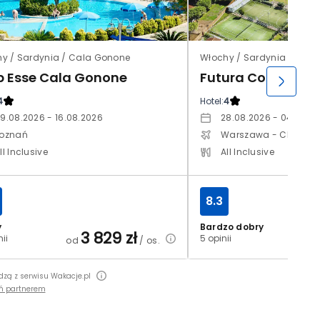
y / Sardynia / Cala Gonone
Włochy / Sardynia / Villa
b Esse Cala Gonone
Futura Colostrai 
4
Hotel:
4
9.08.2026 - 16.08.2026
28.08.2026 - 04.09.2
oznań
Warszawa - Chopin
ll Inclusive
All Inclusive
8.3
y
Bardzo dobry
3 829
zł
4
nii
5 opinii
od
/ os.
od
dzą z serwisu Wakacje.pl
ń partnerem