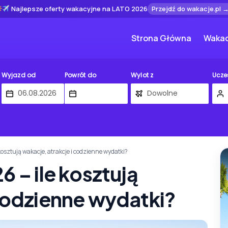
Najlepsze oferty wakacyjne na LATO 2026
Przejdź do wakacje.pl 
Strona Główna
Wakac
Wyjazd od
Powrót do
Wylot z
Ucze
kosztują wakacje, atrakcje i codzienne wydatki?
6 – ile kosztują
 codzienne wydatki?