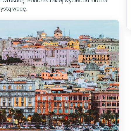
) za osobę. Podczas takiej wycieczki można
zystą wodę.