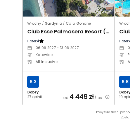
Włochy / Sardynia / Cala Gonone
Włoch
Club Esse Palmasera Resort (ex Palmasera Village Resort)
Clu
Hotel:
4
Hotel:
06.06.2027 - 13.06.2027
0
Katowice
P
All Inclusive
A
6.3
6.8
Dobry
Dobr
4 449
zł
27 opinii
19 opi
od
/ os.
Powyższe treści pocho
Zosta