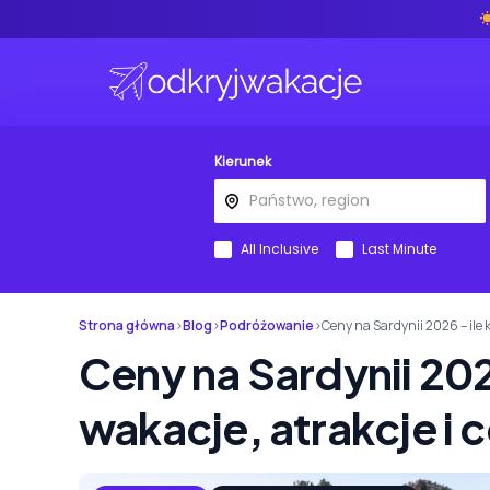
Kierunek
All Inclusive
Last Minute
Strona główna
›
Blog
›
Podróżowanie
›
Ceny na Sardynii 2026 – ile 
Ceny na Sardynii 202
wakacje, atrakcje i