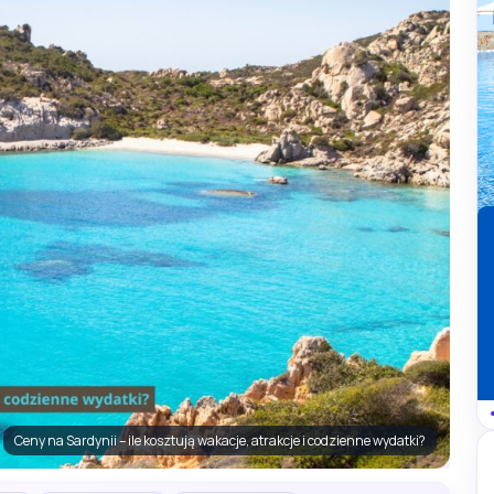
Ceny na Sardynii – ile kosztują wakacje, atrakcje i codzienne wydatki?