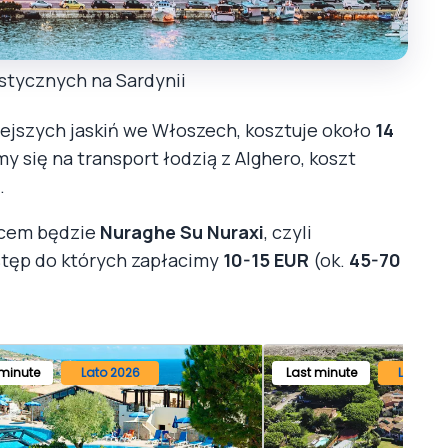
ystycznych na Sardynii
niejszych jaskiń we Włoszech, kosztuje około
14
y się na transport łodzią z Alghero, koszt
.
jscem będzie
Nuraghe Su Nuraxi
, czyli
wstęp do których zapłacimy
10-15 EUR
(ok.
45-70
 minute
Lato 2026
Last minute
Lato 20