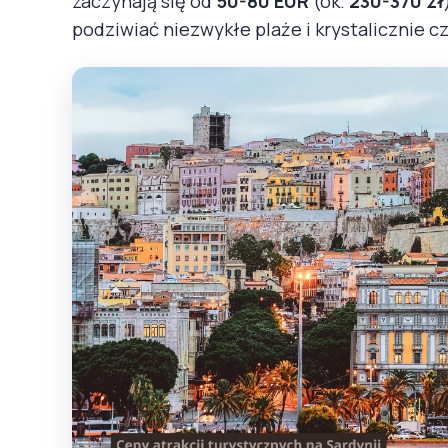
zaczynają się od
50-80 EUR
(ok.
230-370 zł
podziwiać niezwykłe plaże i krystalicznie c