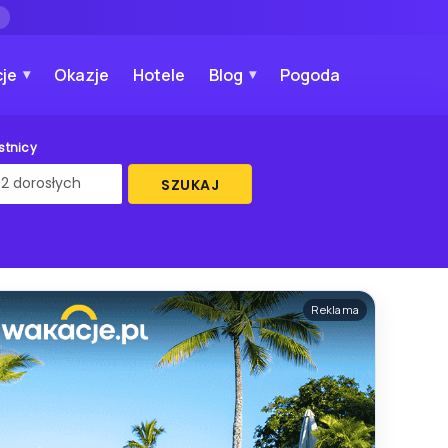
→
je
Okazje
Hotele
Blog
Pogoda
stnicy
SZUKAJ
Reklama