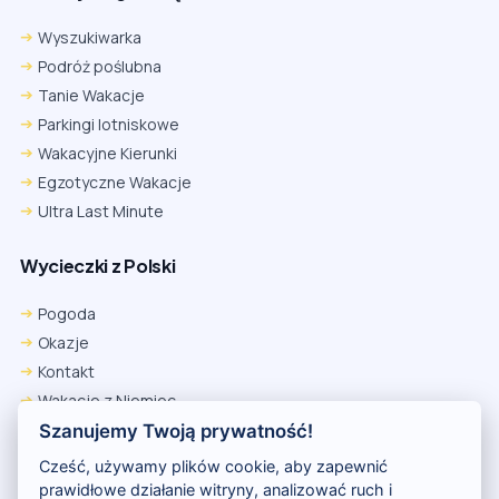
Wyszukiwarka
Podróż poślubna
Tanie Wakacje
Parkingi lotniskowe
Wakacyjne Kierunki
Egzotyczne Wakacje
Ultra Last Minute
Wycieczki z Polski
Pogoda
Okazje
Kontakt
Wakacje z Niemiec
Polityka Prywatności
Szanujemy Twoją prywatność!
Wakacje w Egipcie
Cześć, używamy plików cookie, aby zapewnić
Rankingi hoteli
prawidłowe działanie witryny, analizować ruch i