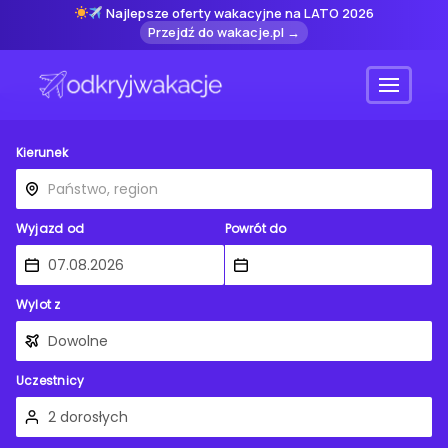
Najlepsze oferty wakacyjne na LATO 2026
Przejdź do wakacje.pl →
Menu
Kierunek
Wyjazd od
Powrót do
Wylot z
Uczestnicy