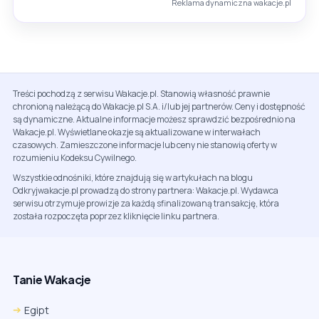
Reklama dynamiczna wakacje.pl
Treści pochodzą z serwisu Wakacje.pl. Stanowią własność prawnie
chronioną należącą do Wakacje.pl S.A. i/lub jej partnerów. Ceny i dostępność
są dynamiczne. Aktualne informacje możesz sprawdzić bezpośrednio na
Wakacje.pl. Wyświetlane okazje są aktualizowane w interwałach
czasowych. Zamieszczone informacje lub ceny nie stanowią oferty w
rozumieniu Kodeksu Cywilnego.
Wszystkie odnośniki, które znajdują się w artykułach na blogu
Odkryjwakacje.pl prowadzą do strony partnera: Wakacje.pl. Wydawca
serwisu otrzymuje prowizje za każdą sfinalizowaną transakcję, która
została rozpoczęta poprzez kliknięcie linku partnera.
Tanie Wakacje
Egipt