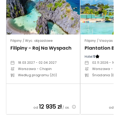
Filipiny / Wyc. objazdowe
Filipiny / Visayas 
Filipiny - Raj Na Wyspach
Hotel:
5
18.03.2027 - 02.04.2027
02.11.2026 - 10.
Warszawa - Chopin
Warszawa - C
Według programu (ZO)
Śniadania (BB
12 935
zł
od
/ os.
od