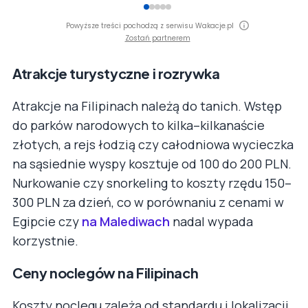
Powyższe treści pochodzą z serwisu Wakacje.pl
Zostań partnerem
Atrakcje turystyczne i rozrywka
Atrakcje na Filipinach należą do tanich. Wstęp
do parków narodowych to kilka–kilkanaście
złotych, a rejs łodzią czy całodniowa wycieczka
na sąsiednie wyspy kosztuje od 100 do 200 PLN.
Nurkowanie czy snorkeling to koszty rzędu 150–
300 PLN za dzień, co w porównaniu z cenami w
Egipcie czy
na Malediwach
nadal wypada
korzystnie.
Ceny noclegów na Filipinach
Koszty noclegu zależą od standardu i lokalizacji.