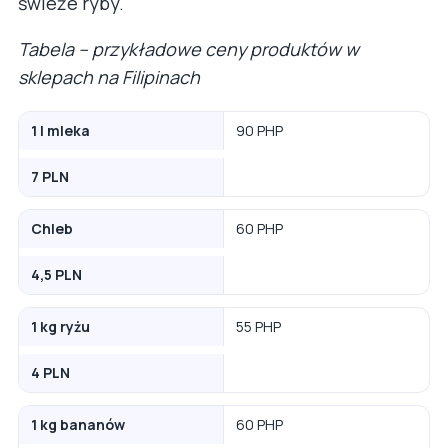
świeże ryby.
Tabela – przykładowe ceny produktów w
sklepach na Filipinach
1 l mleka
90 PHP
7 PLN
Chleb
60 PHP
4,5 PLN
1 kg ryżu
55 PHP
4 PLN
1 kg bananów
60 PHP