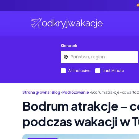
Kierunek
All Inclusive
Last Minute
Strona główna
›
Blog
›
Podróżowanie
›
Bodrum atrakcje – co warto 
Bodrum atrakcje – 
podczas wakacji w T