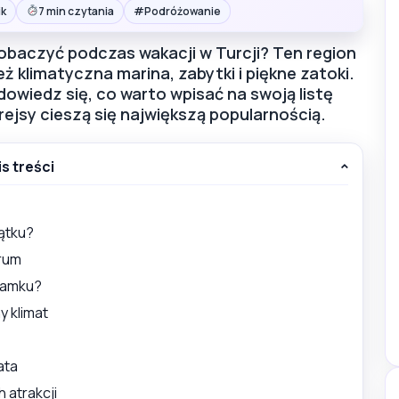
#
ik
7 min czytania
Podróżowanie
obaczyć podczas wakacji w Turcji? Ten region
 też klimatyczna marina, zabytki i piękne zatoki.
owiedz się, co warto wpisać na swoją listę
rejsy cieszą się największą popularnością.
is treści
ątku?
drum
zamku?
y klimat
ata
 atrakcji