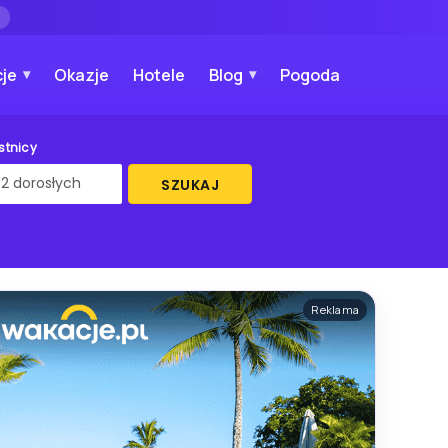
→
je
Okazje
Hotele
Blog
Pogoda
stnicy
SZUKAJ
Reklama