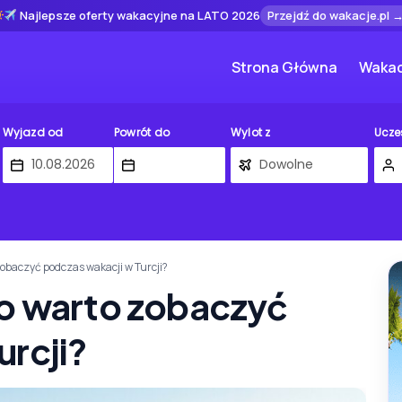
Najlepsze oferty wakacyjne na LATO 2026
Przejdź do wakacje.pl 
Strona Główna
Wakac
Wyjazd od
Powrót do
Wylot z
Ucze
zobaczyć podczas wakacji w Turcji?
co warto zobaczyć
urcji?