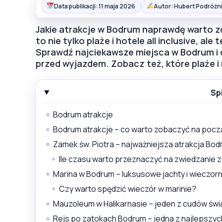
Data publikacji: 11 maja 2026
Autor: Hubert Podróżn
Jakie atrakcje w Bodrum naprawdę warto z
to nie tylko plaże i hotele all inclusive, ale
Sprawdź najciekawsze miejsca w Bodrum i d
przed wyjazdem. Zobacz też, które plaże i 
Sp
Bodrum atrakcje
Bodrum atrakcje – co warto zobaczyć na pocz
Zamek św. Piotra – najważniejsza atrakcja Bo
Ile czasu warto przeznaczyć na zwiedzanie 
Marina w Bodrum – luksusowe jachty i wieczorn
Czy warto spędzić wieczór w marinie?
Mauzoleum w Halikarnasie – jeden z cudów świ
Rejs po zatokach Bodrum – jedna z najlepszych