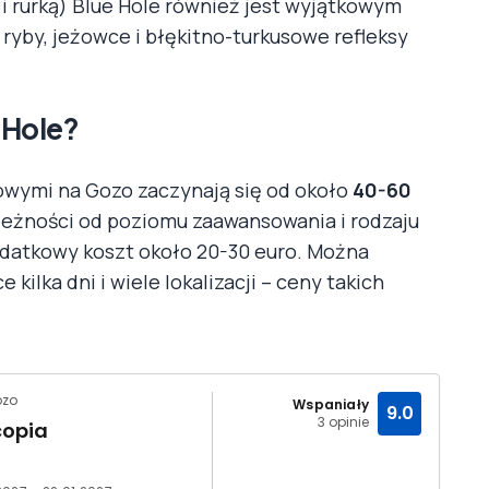
i rurką) Blue Hole również jest wyjątkowym
yby, jeżowce i błękitno-turkusowe refleksy
 Hole?
owymi na Gozo zaczynają się od około
40-60
ależności od poziomu zaawansowania i rodzaju
datkowy koszt około 20-30 euro. Można
ilka dni i wiele lokalizacji – ceny takich
ozo
Wspaniały
9.0
3 opinie
opia