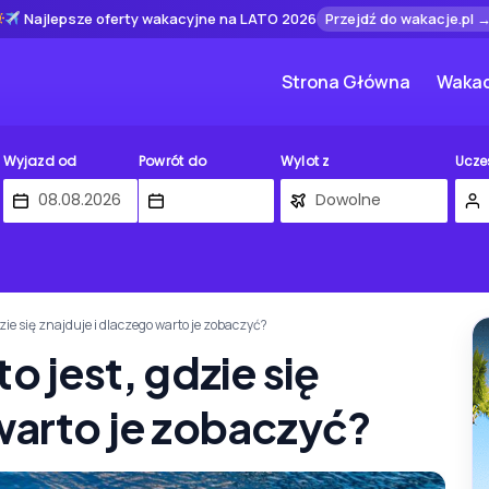
Najlepsze oferty wakacyjne na LATO 2026
Przejdź do wakacje.pl 
Strona Główna
Wakac
Wyjazd od
Powrót do
Wylot z
Ucze
gdzie się znajduje i dlaczego warto je zobaczyć?
o jest, gdzie się
 warto je zobaczyć?