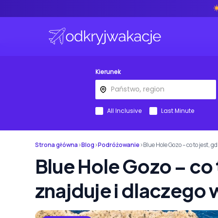
Kierunek
All Inclusive
Last Minute
Strona główna
›
Blog
›
Podróżowanie
›
Blue Hole Gozo – co to jest, 
Blue Hole Gozo – co t
znajduje i dlaczego