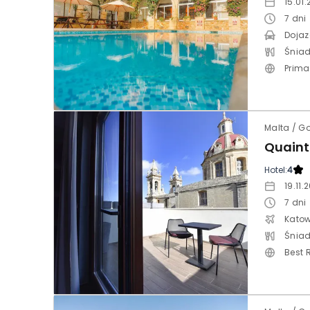
15.01.
7
dni
Dojaz
Śniad
Prima
Malta / G
Quaint
Hotel:
4
19.11.
7
dni
Katow
Śniad
Best 