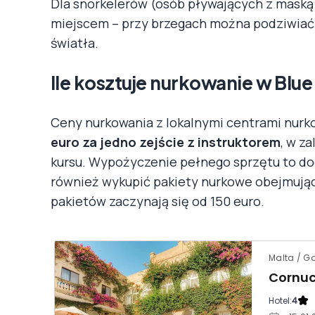
Dla snorkelerów (osób pływających z maską 
miejscem – przy brzegach można podziwiać r
światła.
Ile kosztuje nurkowanie w Blue
Ceny nurkowania z lokalnymi centrami nurk
euro za jedno zejście z instruktorem
, w z
kursu. Wypożyczenie pełnego sprzętu to do
również wykupić pakiety nurkowe obejmujące k
pakietów zaczynają się od 150 euro.
Malta / G
Cornuc
Hotel:
4