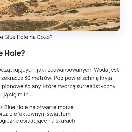
ię Blue Hole na Gozo?
e Hole?
początkujących, jak i zaawansowanych. Woda jest
przekracza 30 metrów. Pod powierzchnią kryją
 i pionowe ściany, które tworzą surrealistyczny
ją się m.in.:
z Blue Hole na otwarte morze
orza z efektownym światłem
ogiczne osiadające na skałach