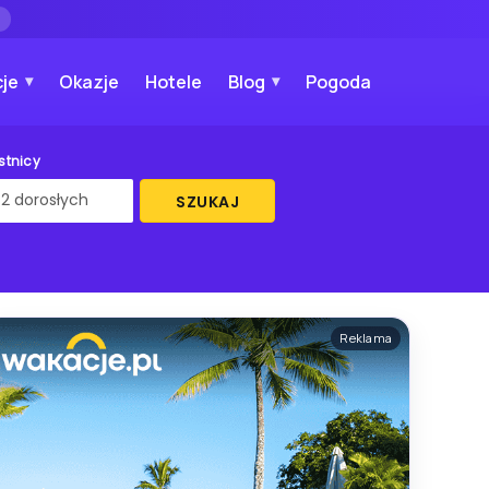
→
je
Okazje
Hotele
Blog
Pogoda
stnicy
SZUKAJ
Reklama