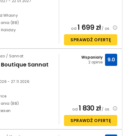
2027 - 22.01.2027
d Własny
ania (BB)
1 699
zł
od
/ os.
 Holiday
SPRAWDŹ OFERTĘ
ozo / Sannat
Wspaniały
9.0
2 opinie
 Boutique Sannat
2026 - 27.11.2026
ice
ania (BB)
1 830
zł
od
/ os.
Reisen
SPRAWDŹ OFERTĘ