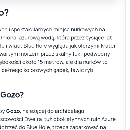
zo?
ych i spektakularnych miejsc nurkowych na
łniona lazurową wodą, która przez tysiące lat
e i wiatr. Blue Hole wygląda jak olbrzymi krater
otwartym morzem przez skalny łuk i podwodny
łębokości około 15 metrów, ale dla nurków to
ełnego kolorowych gąbek, ławic ryb i
a Gozo?
spy
Gozo
, należącej do archipelagu
jscowości Dwejra, tuż obok słynnych ruin Azure
 dotrzeć do Blue Hole, trzeba zaparkować na