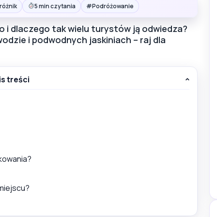
#
różnik
5 min czytania
Podróżowanie
o i dlaczego tak wielu turystów ją odwiedza?
wodzie i podwodnych jaskiniach – raj dla
is treści
rkowania?
miejscu?