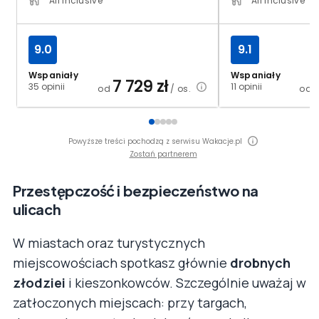
All Inclusive
All Inclusive
9.0
9.1
Wspaniały
Wspaniały
7 729
zł
35 opinii
11 opinii
od
/ os.
od
Powyższe treści pochodzą z serwisu Wakacje.pl
Zostań partnerem
Przestępczość i bezpieczeństwo na
ulicach
W miastach oraz turystycznych
miejscowościach spotkasz głównie
drobnych
złodziei
i kieszonkowców. Szczególnie uważaj w
zatłoczonych miejscach: przy targach,