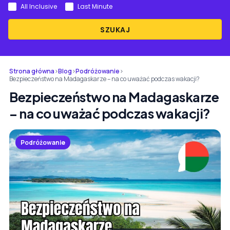
All Inclusive
Last Minute
SZUKAJ
Strona główna
›
Blog
›
Podróżowanie
›
Bezpieczeństwo na Madagaskarze – na co uważać podczas wakacji?
Bezpieczeństwo na Madagaskarze
– na co uważać podczas wakacji?
Podróżowanie