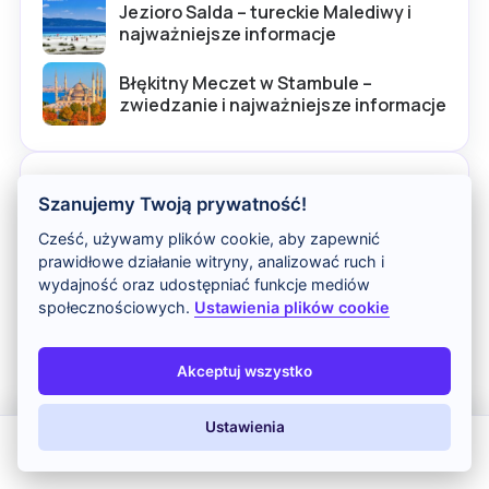
Jezioro Salda – tureckie Malediwy i
najważniejsze informacje
Błękitny Meczet w Stambule –
zwiedzanie i najważniejsze informacje
Najtańsze kraje
Szanujemy Twoją prywatność!
Egipt
od 1 432 zł
Cześć, używamy plików cookie, aby zapewnić
ponad 2090 dostępnych
prawidłowe działanie witryny, analizować ruch i
wydajność oraz udostępniać funkcje mediów
społecznościowych.
Ustawienia plików cookie
Turcja
od 1 584 zł
ponad 2574 dostępnych
Akceptuj wszystko
Tunezja
od 1 797 zł
ponad 719 dostępnych
Ustawienia
All Inclusive
Last Minute
LATO 2026
Z dziećmi
Hiszpania
od 1 592 zł