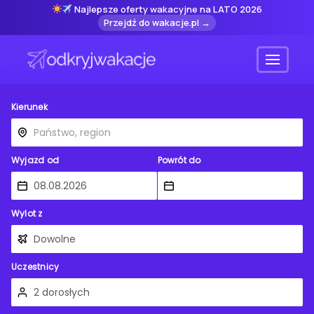
Najlepsze oferty wakacyjne na LATO 2026
Przejdź do wakacje.pl →
Menu
Kierunek
Wyjazd od
Powrót do
Wylot z
Uczestnicy