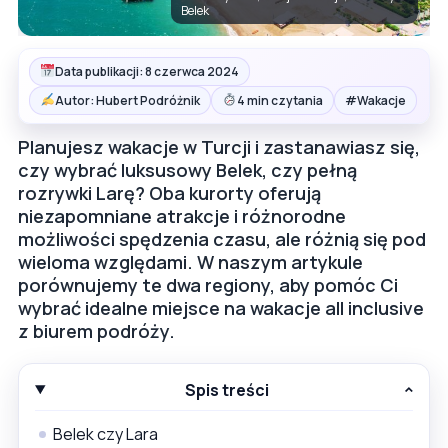
Belek
Data publikacji: 8 czerwca 2024
#
Autor: Hubert Podróżnik
4 min czytania
Wakacje
Planujesz wakacje w Turcji i zastanawiasz się,
czy wybrać luksusowy Belek, czy pełną
rozrywki Larę? Oba kurorty oferują
niezapomniane atrakcje i różnorodne
możliwości spędzenia czasu, ale różnią się pod
wieloma względami. W naszym artykule
porównujemy te dwa regiony, aby pomóc Ci
wybrać idealne miejsce na wakacje all inclusive
z biurem podróży.
Spis treści
Belek czy Lara