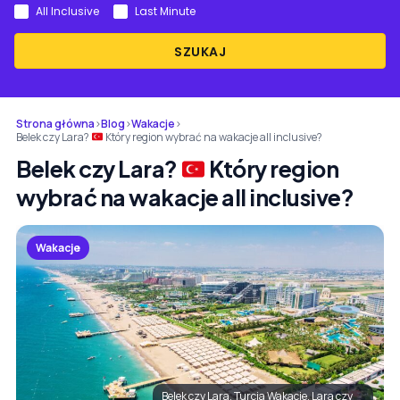
All Inclusive
Last Minute
SZUKAJ
Strona główna
›
Blog
›
Wakacje
›
Belek czy Lara?
Który region wybrać na wakacje all inclusive?
Belek czy Lara?
Który region
wybrać na wakacje all inclusive?
Wakacje
Belek czy Lara, Turcja Wakacje, Lara czy