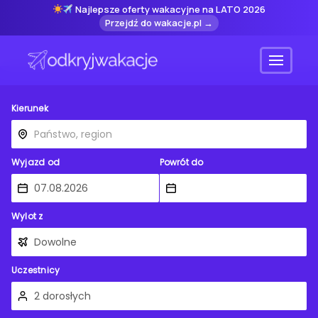
Najlepsze oferty wakacyjne na LATO 2026
Przejdź do wakacje.pl →
Menu
Kierunek
Wyjazd od
Powrót do
Wylot z
Uczestnicy