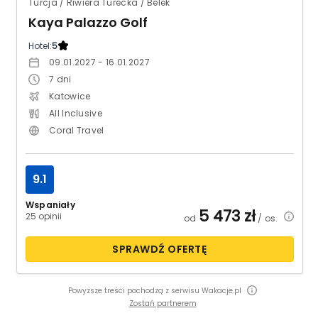
Turcja / Riwiera Turecka / Belek
Kaya Palazzo Golf
Hotel:
5
09.01.2027 - 16.01.2027
7
dni
Katowice
All Inclusive
Coral Travel
9.1
Wspaniały
5 473
zł
25 opinii
od
/ os.
SPRAWDŹ OFERTĘ
Powyższe treści pochodzą z serwisu Wakacje.pl
Zostań partnerem