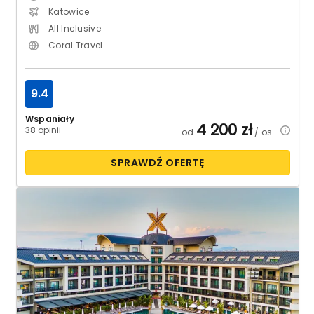
Katowice
All Inclusive
Coral Travel
9.4
Wspaniały
4 200
zł
38 opinii
od
/ os.
SPRAWDŹ OFERTĘ