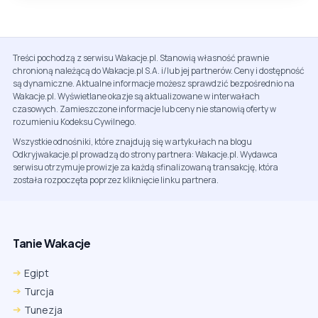
Treści pochodzą z serwisu Wakacje.pl. Stanowią własność prawnie
chronioną należącą do Wakacje.pl S.A. i/lub jej partnerów. Ceny i dostępność
są dynamiczne. Aktualne informacje możesz sprawdzić bezpośrednio na
Wakacje.pl. Wyświetlane okazje są aktualizowane w interwałach
czasowych. Zamieszczone informacje lub ceny nie stanowią oferty w
rozumieniu Kodeksu Cywilnego.
Wszystkie odnośniki, które znajdują się w artykułach na blogu
Odkryjwakacje.pl prowadzą do strony partnera: Wakacje.pl. Wydawca
serwisu otrzymuje prowizje za każdą sfinalizowaną transakcję, która
została rozpoczęta poprzez kliknięcie linku partnera.
Tanie Wakacje
Egipt
Turcja
Tunezja