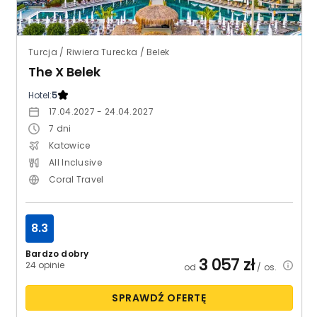
Turcja / Riwiera Turecka / Belek
The X Belek
Hotel:
5
17.04.2027 - 24.04.2027
7
dni
Katowice
All Inclusive
Coral Travel
8.3
Bardzo dobry
3 057
zł
24 opinie
od
/ os.
SPRAWDŹ OFERTĘ