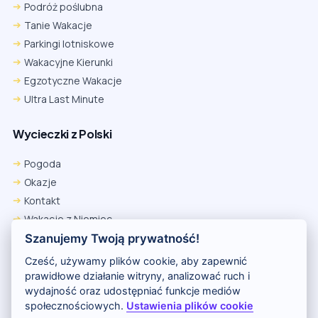
Podróż poślubna
Tanie Wakacje
Parkingi lotniskowe
Wakacyjne Kierunki
Egzotyczne Wakacje
Ultra Last Minute
Wycieczki z Polski
Pogoda
Okazje
Kontakt
Wakacje z Niemiec
Polityka Prywatności
Szanujemy Twoją prywatność!
Wakacje w Egipcie
Cześć, używamy plików cookie, aby zapewnić
Rankingi hoteli
prawidłowe działanie witryny, analizować ruch i
wydajność oraz udostępniać funkcje mediów
społecznościowych.
Ustawienia plików cookie