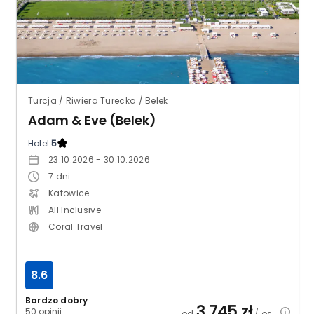
Turcja / Riwiera Turecka / Belek
Adam & Eve (Belek)
Hotel:
5
23.10.2026 - 30.10.2026
7
dni
Katowice
All Inclusive
Coral Travel
8.6
Bardzo dobry
3 745
zł
50 opinii
od
/ os.