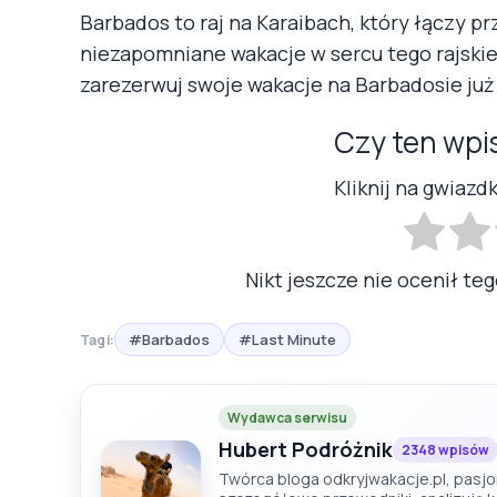
Barbados to raj na Karaibach, który łączy pr
niezapomniane wakacje w sercu tego rajskieg
zarezerwuj swoje wakacje na Barbadosie już 
Czy ten wpi
Kliknij na gwiazd
Nikt jeszcze nie ocenił teg
#Barbados
#Last Minute
Tagi:
Wydawca serwisu
Hubert Podróżnik
2348 wpisów
Twórca bloga odkryjwakacje.pl, pasjon