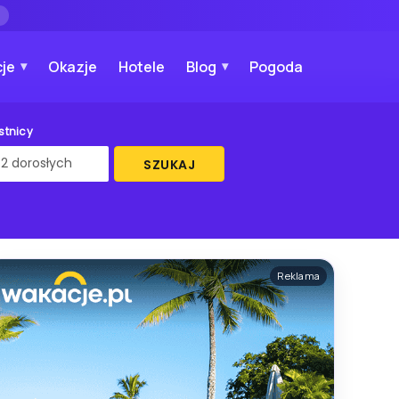
→
je
Okazje
Hotele
Blog
Pogoda
stnicy
SZUKAJ
Reklama