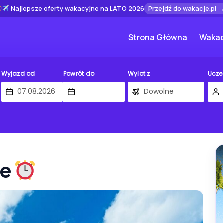
Najlepsze oferty wakacyjne na LATO 2026
Przejdź do wakacje.pl 
Strona Główna
Wakac
Wyjazd od
Powrót do
Wylot z
Ucze
te