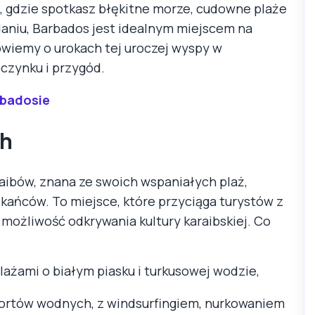
e, gdzie spotkasz błękitne morze, cudowne plaże
ydaniu, Barbados jest idealnym miejscem na
owiemy o urokach tej uroczej wyspy w
czynku i przygód.
rbadosie
ch
aibów, znana ze swoich wspaniałych plaż,
zkańców. To miejsce, które przyciąga turystów z
i możliwość odkrywania kultury karaibskiej. Co
ażami o białym piasku i turkusowej wodzie,
portów wodnych, z windsurfingiem, nurkowaniem