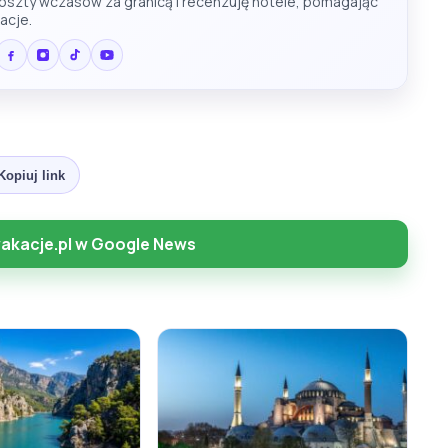
koszty wczasów za granicą i recenzuję hotele, pomagając
acje.
Kopiuj link
akacje.pl w Google News