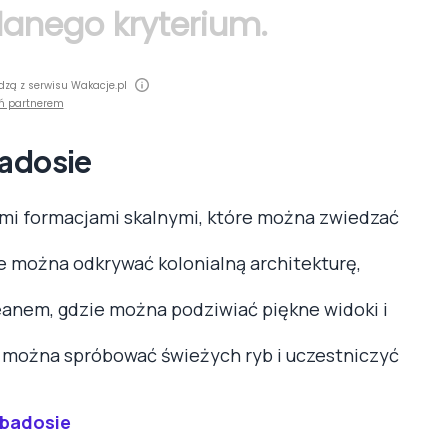
 danego kryterium.
dzą z serwisu Wakacje.pl
ń partnerem
badosie
łymi formacjami skalnymi, które można zwiedzać
e można odkrywać kolonialną architekturę,
eanem, gdzie można podziwiać piękne widoki i
zie można spróbować świeżych ryb i uczestniczyć
rbadosie