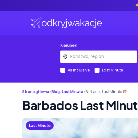
Kierunek
All Inclusive
Last Minute
Strona główna
›
Blog
›
Last Minute
›
Barbados Last Minute
Barbados Last Minu
Last Minute