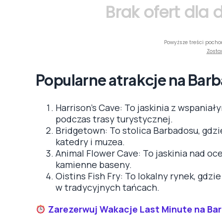
Brak ofert dla
Powyższe treści pocho
Zosta
Popularne atrakcje na Bar
Harrison’s Cave: To jaskinia z wspania
podczas trasy turystycznej.
Bridgetown: To stolica Barbadosu, gdzi
katedry i muzea.
Animal Flower Cave: To jaskinia nad oc
kamienne baseny.
Oistins Fish Fry: To lokalny rynek, gd
w tradycyjnych tańcach.
Zarezerwuj Wakacje Last Minute na Ba