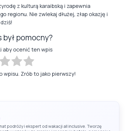
zyrodę z kulturą karaibską i zapewnia
o regionu. Nie zwlekaj dłużej, złap okazję i
dziś!
s był pomocny?
ki aby ocenić ten wpis
o wpisu. Zrób to jako pierwszy!
at podróży i ekspert od wakacji all inclusive. Tworzę