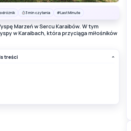
#
Podróżnik
3 min czytania
Last Minute
Wyspę Marzeń w Sercu Karaibów. W tym
yspy w Karaibach, która przyciąga miłośników
is treści