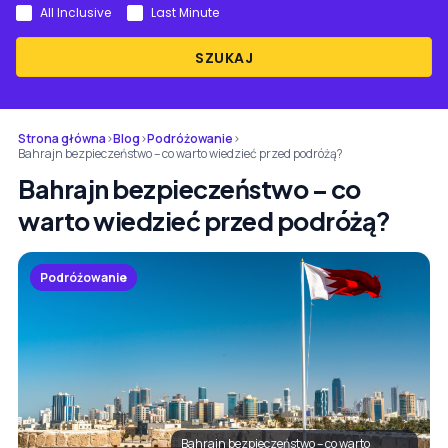
All Inclusive
Last Minute
SZUKAJ
Strona główna
›
Blog
›
Podróżowanie
›
Bahrajn bezpieczeństwo – co warto wiedzieć przed podróżą?
Bahrajn bezpieczeństwo – co
warto wiedzieć przed podróżą?
Podróżowanie
Bahrajn bezpieczeństwo – co warto