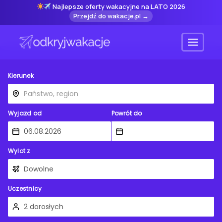
Najlepsze oferty wakacyjne na LATO 2026
Przejdź do wakacje.pl →
Menu
Kierunek
Wyjazd od
Powrót do
Wylot z
Uczestnicy