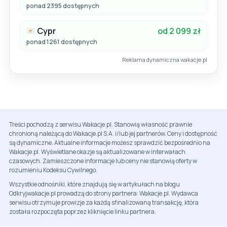
ponad 2395 dostępnych
Cypr
od 2 099 zł
ponad 1261 dostępnych
Reklama dynamiczna wakacje.pl
Treści pochodzą z serwisu Wakacje.pl. Stanowią własność prawnie
chronioną należącą do Wakacje.pl S.A. i/lub jej partnerów. Ceny i dostępność
są dynamiczne. Aktualne informacje możesz sprawdzić bezpośrednio na
Wakacje.pl. Wyświetlane okazje są aktualizowane w interwałach
czasowych. Zamieszczone informacje lub ceny nie stanowią oferty w
rozumieniu Kodeksu Cywilnego.
Wszystkie odnośniki, które znajdują się w artykułach na blogu
Odkryjwakacje.pl prowadzą do strony partnera: Wakacje.pl. Wydawca
serwisu otrzymuje prowizje za każdą sfinalizowaną transakcję, która
została rozpoczęta poprzez kliknięcie linku partnera.