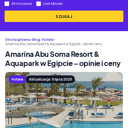
All Inclusive
Last Minute
SZUKAJ
Strona główna
›
Blog
›
Hotele
›
Amarina Abu Soma Resort & Aquapark w Egipcie – opinie i ceny
Amarina Abu Soma Resort &
Aquapark w Egipcie – opinie i ceny
Hotele
Aktualizacja: 9 lipca 2025