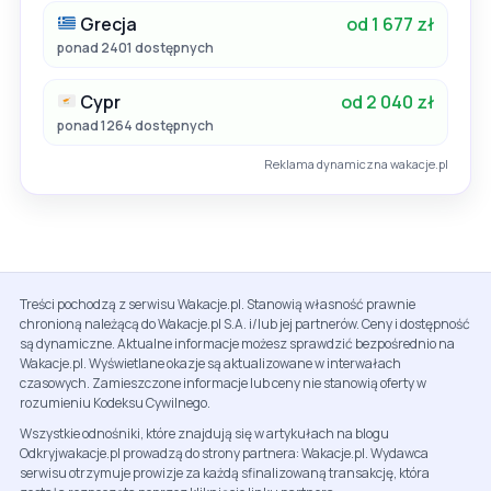
Grecja
od 1 677 zł
ponad 2401 dostępnych
Cypr
od 2 040 zł
ponad 1264 dostępnych
Reklama dynamiczna wakacje.pl
Treści pochodzą z serwisu Wakacje.pl. Stanowią własność prawnie
chronioną należącą do Wakacje.pl S.A. i/lub jej partnerów. Ceny i dostępność
są dynamiczne. Aktualne informacje możesz sprawdzić bezpośrednio na
Wakacje.pl. Wyświetlane okazje są aktualizowane w interwałach
czasowych. Zamieszczone informacje lub ceny nie stanowią oferty w
rozumieniu Kodeksu Cywilnego.
Wszystkie odnośniki, które znajdują się w artykułach na blogu
Odkryjwakacje.pl prowadzą do strony partnera: Wakacje.pl. Wydawca
serwisu otrzymuje prowizje za każdą sfinalizowaną transakcję, która