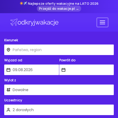
Najlepsze oferty wakacyjne na LATO 2026
Przejdź do wakacje.pl →
Menu
Kierunek
Wyjazd od
Powrót do
Wylot z
Uczestnicy