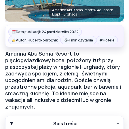
Amarina Abu Soma Resort & Aquapark
Egipt Hurghada
Data publikacji: 24 października 2022
#
Autor: Hubert Podróżnik
4 min czytania
Hotele
Amarina Abu Soma Resort to
pięciogwiazdkowy hotel położony tuż przy
piaszczystej plaży w regionie Hurghady, który
zachwyca spokojem, zielenią i świetnymi
udogodnieniami dla rodzin. Goście chwalą
przestronne pokoje, aquapark, bar w basenie i
smaczną kuchnię. To idealne miejsce na
wakacje all inclusive z dziećmi lub w gronie
znajomych.
Spis treści