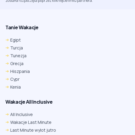
została rozpoczęta poprzez kliknięcie linku partnera.
Tanie Wakacje
Egipt
Turcja
Tunezja
Grecja
Hiszpania
Cypr
Kenia
Wakacje All Inclusive
All Inclusive
Wakacje Last Minute
Last Minute wylot jutro