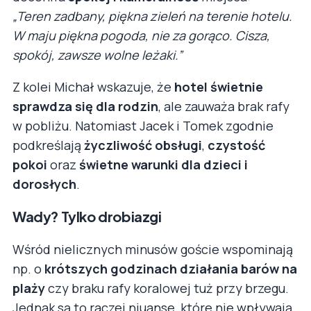
„Teren zadbany, piękna zieleń na terenie hotelu.
W maju piękna pogoda, nie za gorąco. Cisza,
spokój, zawsze wolne leżaki.”
Z kolei Michał wskazuje, że
hotel świetnie
sprawdza się dla rodzin
, ale zauważa brak rafy
w pobliżu. Natomiast Jacek i Tomek zgodnie
podkreślają
życzliwość obsługi
,
czystość
pokoi
oraz
świetne warunki dla dzieci i
dorosłych
.
Wady? Tylko drobiazgi
Wśród nielicznych minusów goście wspominają
np. o
krótszych godzinach działania barów na
plaży
czy braku rafy koralowej tuż przy brzegu.
Jednak są to raczej niuanse, które nie wpływają