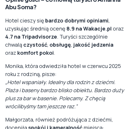
Abu Soma?
Hotel cieszy się
bardzo dobrymi opiniami
,
uzyskując średnią ocenę
8.9 na Wakacje.pl
oraz
4.7 na Tripadvisorze
. Turyści szczególnie
chwalą
czystość
,
obsługę
,
jakość jedzenia
oraz
komfort pokoi
.
Monika, która odwiedziła hotel w czerwcu 2025
roku z rodziną, pisze:
„Hotel wspaniały. Idealny dla rodzin z dziećmi.
Plaża i baseny bardzo blisko obiektu. Bardzo duży
plus za bar w basenie. Polecamy. Z chęcią
wrócilibyśmy tam jeszcze raz.”
Małgorzata, również podróżująca z dziećmi,
doceniła
spokój i kameralność
miejsca: