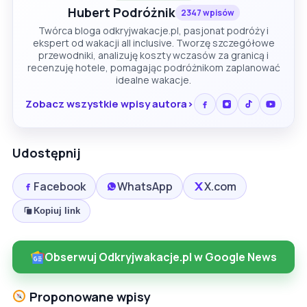
Hubert Podróżnik
2347 wpisów
Twórca bloga odkryjwakacje.pl, pasjonat podróży i
ekspert od wakacji all inclusive. Tworzę szczegółowe
przewodniki, analizuję koszty wczasów za granicą i
recenzuję hotele, pomagając podróżnikom zaplanować
idealne wakacje.
Zobacz wszystkie wpisy autora
Udostępnij
Facebook
WhatsApp
X.com
Kopiuj link
Obserwuj Odkryjwakacje.pl w Google News
Proponowane wpisy