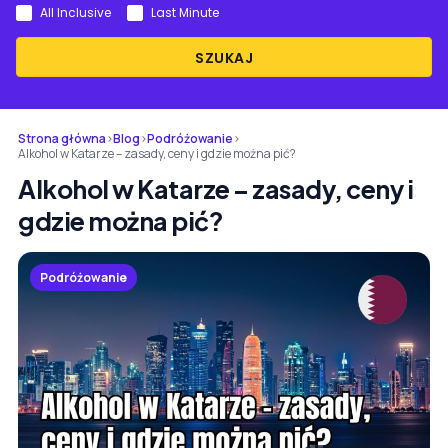
All Inclusive
Last Minute
SZUKAJ
Strona główna
›
Blog
›
Podróżowanie
›
Alkohol w Katarze – zasady, ceny i gdzie można pić?
Alkohol w Katarze – zasady, ceny i
gdzie można pić?
Podróżowanie