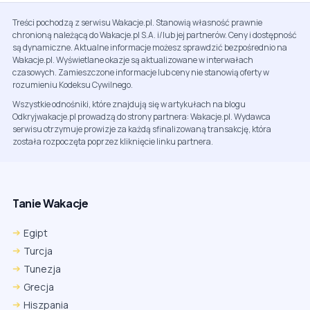
Treści pochodzą z serwisu Wakacje.pl. Stanowią własność prawnie
chronioną należącą do Wakacje.pl S.A. i/lub jej partnerów. Ceny i dostępność
są dynamiczne. Aktualne informacje możesz sprawdzić bezpośrednio na
Wakacje.pl. Wyświetlane okazje są aktualizowane w interwałach
czasowych. Zamieszczone informacje lub ceny nie stanowią oferty w
rozumieniu Kodeksu Cywilnego.
Wszystkie odnośniki, które znajdują się w artykułach na blogu
Odkryjwakacje.pl prowadzą do strony partnera: Wakacje.pl. Wydawca
serwisu otrzymuje prowizje za każdą sfinalizowaną transakcję, która
została rozpoczęta poprzez kliknięcie linku partnera.
Tanie Wakacje
Egipt
Turcja
Tunezja
Grecja
Hiszpania