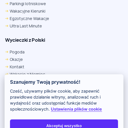
Parkingi lotniskowe
Wakacyjne Kierunki
Egzotyczne Wakacje
Ultra Last Minute
Wycieczki z Polski
Pogoda
Okazje
Kontakt
Wakacje z Niemiec
Polityka Prywatności
Szanujemy Twoją prywatność!
Wakacje w Egipcie
Cześć, używamy plików cookie, aby zapewnić
Rankingi hoteli
prawidłowe działanie witryny, analizować ruch i
wydajność oraz udostępniać funkcje mediów
społecznościowych.
Ustawienia plików cookie
Partnerem serwisu jest portal Wakacje.pl
O nas
Kontakt i reklama
Polityka prywatności
Akceptuj wszystko