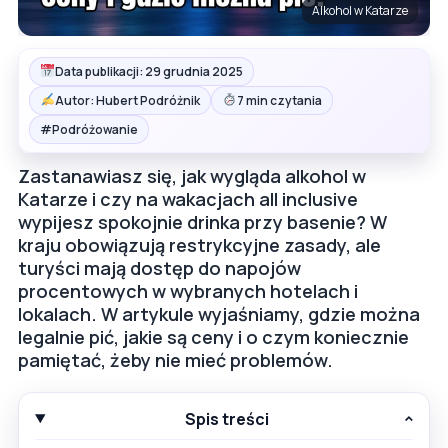
Alkohol w Katarze
Data publikacji: 29 grudnia 2025
Autor: Hubert Podróżnik
7 min czytania
#
Podróżowanie
Zastanawiasz się, jak wygląda alkohol w
Katarze i czy na wakacjach all inclusive
wypijesz spokojnie drinka przy basenie? W
kraju obowiązują restrykcyjne zasady, ale
turyści mają dostęp do napojów
procentowych w wybranych hotelach i
lokalach. W artykule wyjaśniamy, gdzie można
legalnie pić, jakie są ceny i o czym koniecznie
pamiętać, żeby nie mieć problemów.
Spis treści