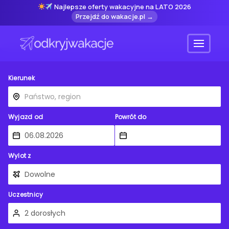
Najlepsze oferty wakacyjne na LATO 2026
Przejdź do wakacje.pl →
Menu
Kierunek
Wyjazd od
Powrót do
Wylot z
Uczestnicy