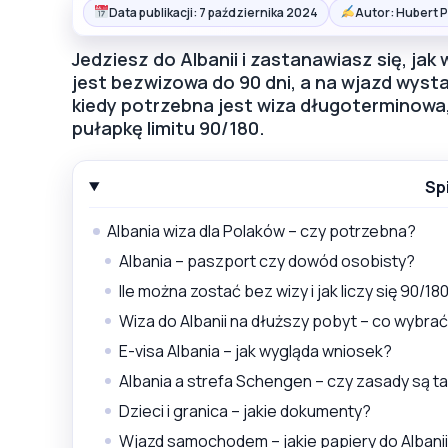
Data publikacji: 7 października 2024
Autor: Hubert 
Jedziesz do Albanii i zastanawiasz się, jak
jest bezwizowa do 90 dni, a na wjazd wyst
kiedy potrzebna jest wiza długoterminowa, 
pułapkę limitu 90/180.
Sp
Albania wiza dla Polaków – czy potrzebna?
Albania – paszport czy dowód osobisty?
Ile można zostać bez wizy i jak liczy się 90/18
Wiza do Albanii na dłuższy pobyt – co wybra
E-visa Albania – jak wygląda wniosek?
Albania a strefa Schengen – czy zasady są t
Dzieci i granica – jakie dokumenty?
Wjazd samochodem – jakie papiery do Albani