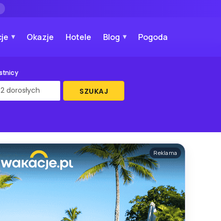
→
je
Okazje
Hotele
Blog
Pogoda
stnicy
SZUKAJ
Reklama