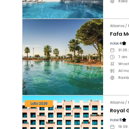
Itaka
Fafa M
Hotel:
4
31.05
7
dni
Wroc
All In
Rain
Albania / 
Lato 2026
Royal 
Hotel:
5
19.09