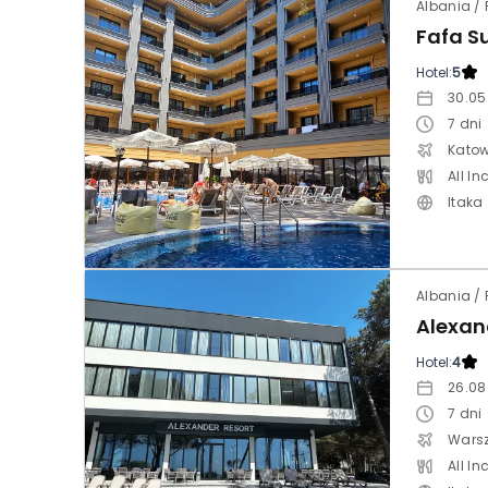
Fafa S
Hotel:
5
30.05
7
dni
Katow
All In
Itaka
Alexan
Hotel:
4
26.08
7
dni
Wars
All In