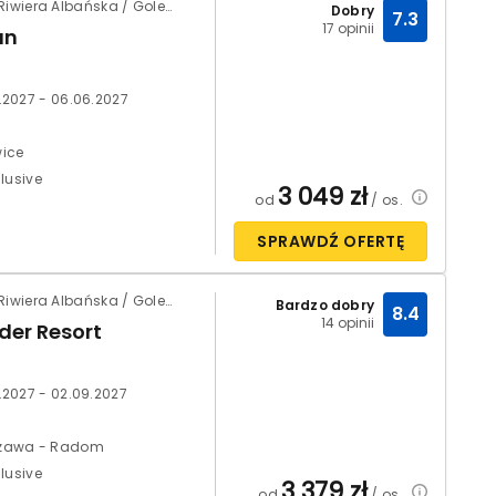
Albania / Riwiera Albańska / Golem
Dobry
7.3
17 opinii
un
.2027 - 06.06.2027
ice
clusive
3 049
zł
od
/ os.
SPRAWDŹ OFERTĘ
Albania / Riwiera Albańska / Golem
Bardzo dobry
8.4
14 opinii
der Resort
.2027 - 02.09.2027
zawa - Radom
clusive
3 379
zł
od
/ os.