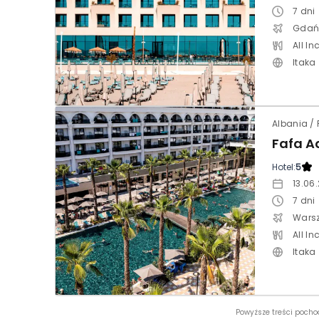
7
dni
Gdań
All In
Itaka
Fafa A
Hotel:
5
13.06
7
dni
Wars
All In
Itaka
Powyższe treści pocho