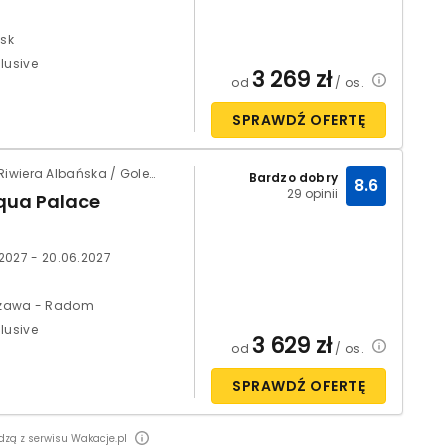
sk
clusive
3 269
zł
od
/ os.
SPRAWDŹ OFERTĘ
Albania / Riwiera Albańska / Golem
Bardzo dobry
8.6
29 opinii
qua Palace
.2027 - 20.06.2027
zawa - Radom
clusive
3 629
zł
od
/ os.
SPRAWDŹ OFERTĘ
dzą z serwisu Wakacje.pl