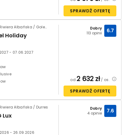
SPRAWDŹ OFERTĘ
Albania / Riwiera Albańska / Golem
Dobry
6.7
113 opinii
el Holiday
.2027 - 07.06.2027
ław
clusive
2 632
zł
od
/ os.
bow
SPRAWDŹ OFERTĘ
Riwiera Albańska / Durres
Dobry
7.6
4 opinie
G Lux
.2026 - 26.09.2026