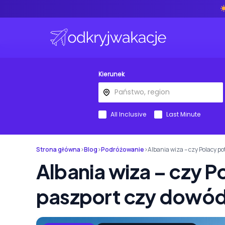
Kierunek
All Inclusive
Last Minute
Strona główna
›
Blog
›
Podróżowanie
›
Albania wiza – czy Polacy p
Albania wiza – czy P
paszport czy dowó