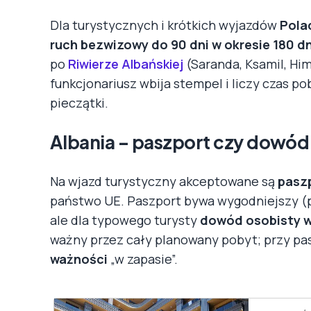
Dla turystycznych i krótkich wyjazdów
Polac
ruch bezwizowy do 90 dni w okresie 180 dn
po
Riwierze Albańskiej
(Saranda, Ksamil, Him
funkcjonariusz wbija stempel i liczy czas p
pieczątki.
Albania – paszport czy dowód
Na wjazd turystyczny akceptowane są
pasz
państwo UE. Paszport bywa wygodniejszy (p
ale dla typowego turysty
dowód osobisty w
ważny przez cały planowany pobyt; przy pa
ważności
„w zapasie”.