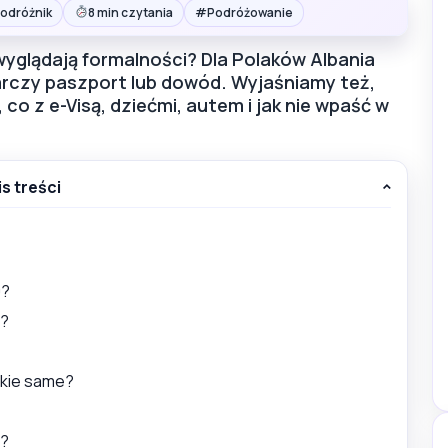
#
Podróżnik
8 min czytania
Podróżowanie
 wyglądają formalności? Dla Polaków Albania
arczy paszport lub dowód. Wyjaśniamy też,
co z e-Visą, dziećmi, autem i jak nie wpaść w
is treści
0?
ć?
akie same?
i?