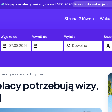
Najlepsze oferty wakacyjne na LATO 2026
Przejdź do wakacje.pl 
Strona Główna
Wakac
Wyjazd od
Powrót do
Wylot z
Ucze
otrzebują wizy, paszport czy dowód
olacy potrzebują wizy,
d