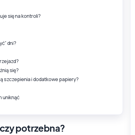
je się na kontroli?
yć” dni?
przejazd?
żnią się?
ą szczepienia i dodatkowe papiery?
ch uniknąć
 czy potrzebna?