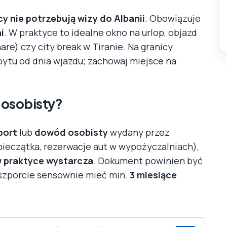
y nie potrzebują wizy do Albanii
. Obowiązuje
i
. W praktyce to idealne okno na urlop, objazd
are) czy city break w Tiranie. Na granicy
obytu od dnia wjazdu; zachowaj miejsce na
 osobisty?
port
lub
dowód osobisty
wydany przez
ieczątka, rezerwacje aut w wypożyczalniach),
 praktyce wystarcza
. Dokument powinien być
szporcie sensownie mieć min.
3 miesiące